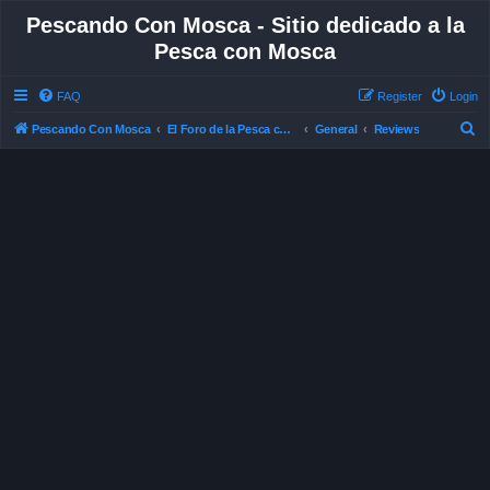
Pescando Con Mosca - Sitio dedicado a la
Pesca con Mosca
FAQ
Register
Login
S
Pescando Con Mosca
El Foro de la Pesca con Mosca en Chile
General
Reviews
e
a
r
c
h