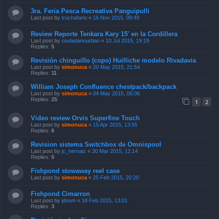
3ra. Feria Pesca Recreativa Panguipulli
Last post by
truchafario
«
16 Nov 2015, 09:49
Review Reporte Tenkara Kary 15' en la Cordillera
Last post by
ciudadanourban
«
10 Jul 2015, 19:19
Replies:
5
Revisión chinguillo (copo) Huilliche modelo Rivadavia
Last post by
simonuca
«
20 May 2015, 21:54
Replies:
11
William Joseph Confluence chestpack/backpack
Last post by
simonuca
«
04 May 2015, 06:06
Replies:
25
1
2
Video review Orvis Superfine Touch
Last post by
simonuca
«
15 Apr 2015, 13:55
Replies:
6
Revision sistema Switchbox de Omnispool
Last post by
jc_hernaiz
«
30 Mar 2015, 12:14
Replies:
5
Fishpond stowaway reel case
Last post by
simonuca
«
25 Feb 2015, 20:20
Fishpond Cimarron
Last post by
jdoom
«
18 Feb 2015, 13:01
Replies:
3