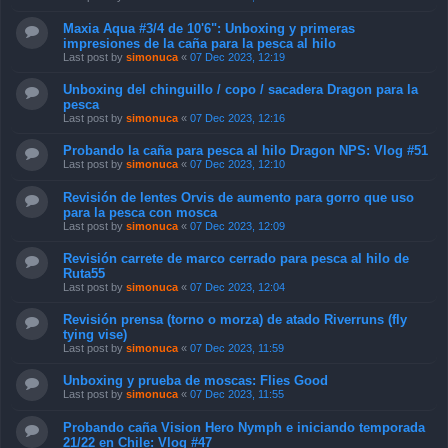
Maxia Aqua #3/4 de 10'6": Unboxing y primeras
impresiones de la caña para la pesca al hilo
Last post by
simonuca
«
07 Dec 2023, 12:19
Unboxing del chinguillo / copo / sacadera Dragon para la
pesca
Last post by
simonuca
«
07 Dec 2023, 12:16
Probando la caña para pesca al hilo Dragon NPS: Vlog #51
Last post by
simonuca
«
07 Dec 2023, 12:10
Revisión de lentes Orvis de aumento para gorro que uso
para la pesca con mosca
Last post by
simonuca
«
07 Dec 2023, 12:09
Revisión carrete de marco cerrado para pesca al hilo de
Ruta55
Last post by
simonuca
«
07 Dec 2023, 12:04
Revisión prensa (torno o morza) de atado Riverruns (fly
tying vise)
Last post by
simonuca
«
07 Dec 2023, 11:59
Unboxing y prueba de moscas: Flies Good
Last post by
simonuca
«
07 Dec 2023, 11:55
Probando caña Vision Hero Nymph e iniciando temporada
21/22 en Chile: Vlog #47