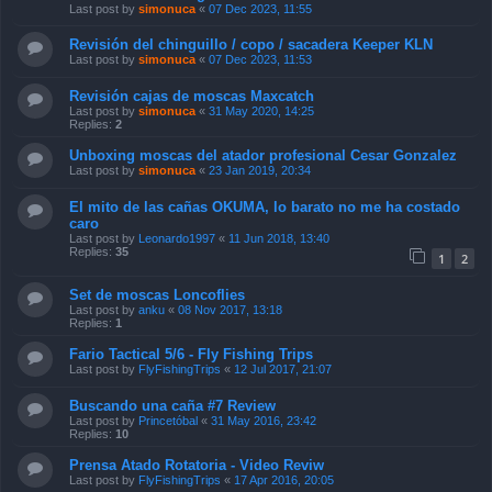
Last post by
simonuca
«
07 Dec 2023, 11:55
Revisión del chinguillo / copo / sacadera Keeper KLN
Last post by
simonuca
«
07 Dec 2023, 11:53
Revisión cajas de moscas Maxcatch
Last post by
simonuca
«
31 May 2020, 14:25
Replies:
2
Unboxing moscas del atador profesional Cesar Gonzalez
Last post by
simonuca
«
23 Jan 2019, 20:34
El mito de las cañas OKUMA, lo barato no me ha costado
caro
Last post by
Leonardo1997
«
11 Jun 2018, 13:40
Replies:
35
1
2
Set de moscas Loncoflies
Last post by
anku
«
08 Nov 2017, 13:18
Replies:
1
Fario Tactical 5/6 - Fly Fishing Trips
Last post by
FlyFishingTrips
«
12 Jul 2017, 21:07
Buscando una caña #7 Review
Last post by
Princetóbal
«
31 May 2016, 23:42
Replies:
10
Prensa Atado Rotatoria - Video Reviw
Last post by
FlyFishingTrips
«
17 Apr 2016, 20:05