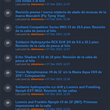
con ninfas o al hilo
Last post by
simonuca
«
07 Dec 2023, 12:37
Revisión prensa / morza rotatoria de atado de moscas de la
marca Maxcatch (Fly Tying Vise)
Last post by
simonuca
«
07 Dec 2023, 12:36
Cortland Competition Series MKII #3 de 10.6 pies: Revisión
de la caña de pesca al hilo
Last post by
simonuca
«
07 Dec 2023, 12:29
Soldarini Hydropsyche RCX Drift 3/4 de 9.6 a 10.1 pies:
Revisión de la caña de pesca al hilo
Last post by
simonuca
«
07 Dec 2023, 12:27
Echo Shadow X #2 de 10 pies: Revisión de la caña de
pesca al hilo
Last post by
simonuca
«
07 Dec 2023, 12:27
Vision Nymphmaniac #4 de 11' v/s la Maxia Aqua #3/4 de
10'6": Comparación
Last post by
simonuca
«
07 Dec 2023, 12:26
Soldarini hydropsyche rcx drift y Loomis and Frankling
Nymph EXT IM12: Revisión de las cañas
Last post by
simonuca
«
07 Dec 2023, 12:25
Loomis and Franklin Nymph #3 de 10' (IM7): Primeras
impresiones de la caña
Last post by
simonuca
«
07 Dec 2023, 12:23