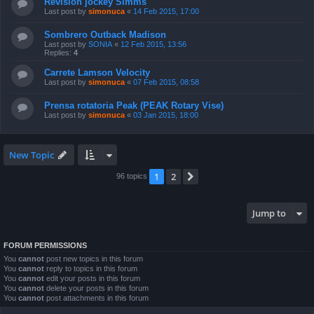
Revisión jockey Simms
Last post by
simonuca
«
14 Feb 2015, 17:00
Sombrero Outback Madison
Last post by
SONIA
«
12 Feb 2015, 13:56
Replies:
4
Carrete Lamson Velocity
Last post by
simonuca
«
07 Feb 2015, 08:58
Prensa rotatoria Peak (PEAK Rotary Vise)
Last post by
simonuca
«
03 Jan 2015, 18:00
New Topic
1
2
Next
96 topics
Jump to
FORUM PERMISSIONS
You
cannot
post new topics in this forum
You
cannot
reply to topics in this forum
You
cannot
edit your posts in this forum
You
cannot
delete your posts in this forum
You
cannot
post attachments in this forum