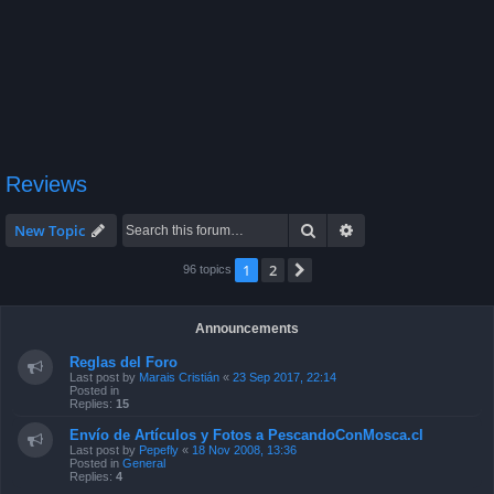
Reviews
Search
Advanced search
New Topic
1
2
Next
96 topics
Announcements
Reglas del Foro
Last post by
Marais Cristián
«
23 Sep 2017, 22:14
Posted in
Replies:
15
Envío de Artículos y Fotos a PescandoConMosca.cl
Last post by
Pepefly
«
18 Nov 2008, 13:36
Posted in
General
Replies:
4