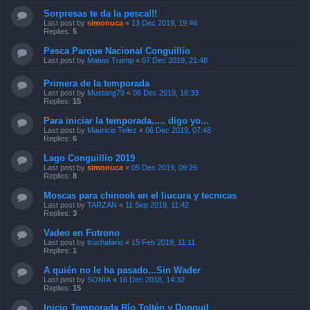
Sorpresas te da la pesca!!!
Last post by
simonuca
«
13 Dec 2019, 19:46
Replies:
5
Pesca Parque Nacional Conguillío
Last post by
Matias Tramp
«
07 Dec 2019, 21:48
Primera de la temporada
Last post by
Mustang79
«
06 Dec 2019, 18:33
Replies:
15
Para iniciar la temporada..... digo yo...
Last post by
Mauricio Tellez
«
06 Dec 2019, 07:48
Replies:
6
Lago Conguillio 2019
Last post by
simonuca
«
05 Dec 2019, 09:26
Replies:
8
Moscas para chinook en el liucura y tecnicas
Last post by
TARZAN
«
11 Sep 2019, 11:42
Replies:
3
Vadeo en Futrono
Last post by
truchafario
«
15 Feb 2019, 11:11
Replies:
1
A quién no le ha pasado...Sin Wader
Last post by
SONIA
«
16 Dec 2018, 14:32
Replies:
15
Inicio Temporada Río Toltén y Donguil