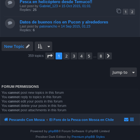
Pesca en helicóptero desde Temuco!!
Last post by
Gabriel_123
«
15 Oct 2015, 01:01
Replies:
25
1
2
Datos de buenos ríos en Pucon y alrededores
Last post by
patonancho
«
14 Sep 2015, 01:23
Replies:
6
New Topic
Page
1
of
8
1
2
3
4
5
8
Next
359 topics
…
Jump to
FORUM PERMISSIONS
You
cannot
post new topics in this forum
You
cannot
reply to topics in this forum
You
cannot
edit your posts in this forum
You
cannot
delete your posts in this forum
You
cannot
post attachments in this forum
Pescando Con Mosca
El Foro de la Pesca con Mosca en Chile
Powered by
phpBB
® Forum Software © phpBB Limited
Prosilver Dark Edition by
Premium phpBB Styles