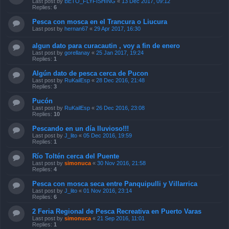
Last post by
BETO_FLYFISHING
«
13 Dec 2017, 09:12
Replies:
6
Pesca con mosca en el Trancura o Liucura
Last post by
hernan67
«
29 Apr 2017, 16:30
algun dato para curacautin , voy a fin de enero
Last post by
gorellanay
«
25 Jan 2017, 19:24
Replies:
1
Algún dato de pesca cerca de Pucon
Last post by
RuKailEsp
«
28 Dec 2016, 21:48
Replies:
3
Pucón
Last post by
RuKailEsp
«
26 Dec 2016, 23:08
Replies:
10
Pescando en un día lluvioso!!!
Last post by
J_lito
«
05 Dec 2016, 19:59
Replies:
1
Río Toltén cerca del Puente
Last post by
simonuca
«
30 Nov 2016, 21:58
Replies:
4
Pesca con mosca seca entre Panquipulli y Villarrica
Last post by
J_lito
«
01 Nov 2016, 23:14
Replies:
6
2 Feria Regional de Pesca Recreativa en Puerto Varas
Last post by
simonuca
«
21 Sep 2016, 11:01
Replies:
1