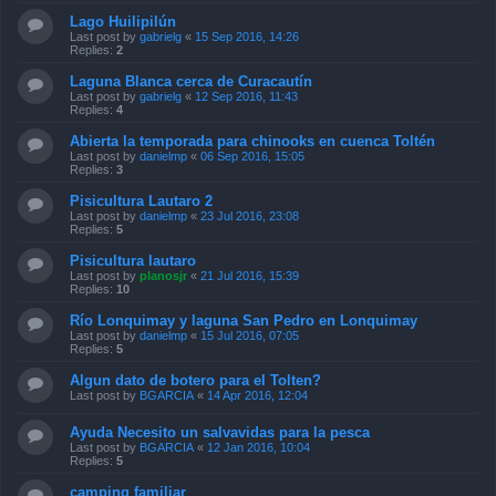
Lago Huilipilún
Last post by
gabrielg
«
15 Sep 2016, 14:26
Replies:
2
Laguna Blanca cerca de Curacautín
Last post by
gabrielg
«
12 Sep 2016, 11:43
Replies:
4
Abierta la temporada para chinooks en cuenca Toltén
Last post by
danielmp
«
06 Sep 2016, 15:05
Replies:
3
Pisicultura Lautaro 2
Last post by
danielmp
«
23 Jul 2016, 23:08
Replies:
5
Pisicultura lautaro
Last post by
planosjr
«
21 Jul 2016, 15:39
Replies:
10
Río Lonquimay y laguna San Pedro en Lonquimay
Last post by
danielmp
«
15 Jul 2016, 07:05
Replies:
5
Algun dato de botero para el Tolten?
Last post by
BGARCIA
«
14 Apr 2016, 12:04
Ayuda Necesito un salvavidas para la pesca
Last post by
BGARCIA
«
12 Jan 2016, 10:04
Replies:
5
camping familiar