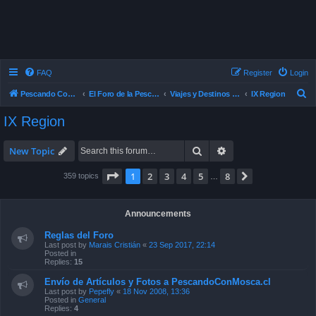
FAQ
Register
Login
S
Pescando Con Mosca
El Foro de la Pesca con Mosca en Chile
Viajes y Destinos de Pesca
IX Region
e
IX Region
a
r
Search
Advanced search
New Topic
c
Page
1
of
8
1
2
3
4
5
8
Next
359 topics
…
h
Announcements
Reglas del Foro
Last post by
Marais Cristián
«
23 Sep 2017, 22:14
Posted in
Replies:
15
Envío de Artículos y Fotos a PescandoConMosca.cl
Last post by
Pepefly
«
18 Nov 2008, 13:36
Posted in
General
Replies:
4