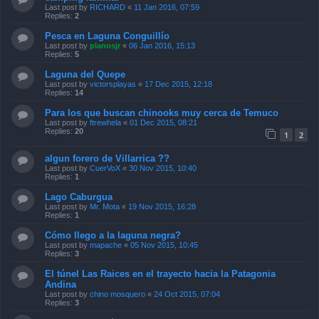
Last post by
RICHARD
«
11 Jan 2016, 07:59
Replies:
2
Pesca en Laguna Conguillío
Last post by
planosjr
«
06 Jan 2016, 15:13
Replies:
5
Laguna del Quepe
Last post by
victorsplayas
«
17 Dec 2015, 12:18
Replies:
14
Para los que buscan chinooks muy cerca de Temuco
Last post by
ftrewhela
«
01 Dec 2015, 08:21
Replies:
20
1
2
algun forero de Villarrica ??
Last post by
CuerVoX
«
30 Nov 2015, 10:40
Replies:
1
Lago Caburgua
Last post by
Mr. Mota
«
19 Nov 2015, 16:28
Replies:
1
Cómo llego a la laguna negra?
Last post by
mapache
«
05 Nov 2015, 10:45
Replies:
3
El túnel Las Raices en el trayecto hacia la Patagonia
Andina
Last post by
chino mosquero
«
24 Oct 2015, 07:04
Replies:
3