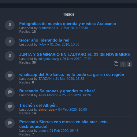
Topics
Fotografias de nuestra querida y mistica Araucania
Last post by
hunter4437
«
17 Mar 2014, 09:30
Replies:
18
tercer año liderando la red
Last post by
flyfox
«
01 Dec 2010, 10:56
JUNTA Y SEMINARIO EN LAUTARO EL 21 DE NOVIEMBRE
Last post by
luisgonzalezg
«
29 Nov 2010, 17:39
Replies:
36
1
2
whatsapp del Rio Enco. no lo pude cargar en su región
Last post by
TARZAN
«
31 Mar 2020, 15:38
Replies:
8
Buscando Salmones y grandes truchas!
Last post by
Asier Moreno
«
25 Feb 2020, 14:26
Truchón del Allipén.
Last post by
simonuca
«
04 Feb 2020, 10:00
Replies:
14
Pescando Sierras con mosca en alta mar...reto
desbloqueado!!
Last post by
coco
«
01 Feb 2020, 09:43
Replies:
7