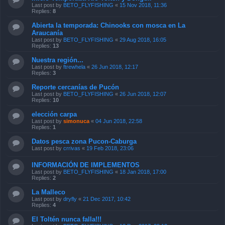
Last post by
BETO_FLYFISHING
«
15 Nov 2018, 11:36
Replies:
8
Abierta la temporada: Chinooks con mosca en La
Araucanía
Last post by
BETO_FLYFISHING
«
29 Aug 2018, 16:05
Replies:
13
Nuestra región...
Last post by
ftrewhela
«
26 Jun 2018, 12:17
Replies:
3
Reporte cercanías de Pucón
Last post by
BETO_FLYFISHING
«
26 Jun 2018, 12:07
Replies:
10
elección carpa
Last post by
simonuca
«
04 Jun 2018, 22:58
Replies:
1
Datos pesca zona Pucon-Caburga
Last post by
crrivas
«
19 Feb 2018, 23:06
INFORMACIÓN DE IMPLEMENTOS
Last post by
BETO_FLYFISHING
«
18 Jan 2018, 17:00
Replies:
2
La Malleco
Last post by
dryfly
«
21 Dec 2017, 10:42
Replies:
4
El Toltén nunca falla!!!