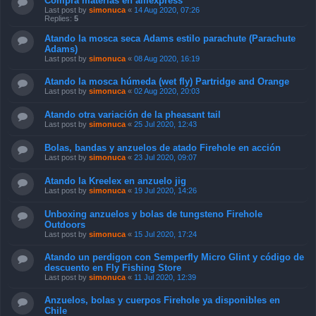
Compra materias en alliexpress
Last post by
simonuca
«
14 Aug 2020, 07:26
Replies:
5
Atando la mosca seca Adams estilo parachute (Parachute
Adams)
Last post by
simonuca
«
08 Aug 2020, 16:19
Atando la mosca húmeda (wet fly) Partridge and Orange
Last post by
simonuca
«
02 Aug 2020, 20:03
Atando otra variación de la pheasant tail
Last post by
simonuca
«
25 Jul 2020, 12:43
Bolas, bandas y anzuelos de atado Firehole en acción
Last post by
simonuca
«
23 Jul 2020, 09:07
Atando la Kreelex en anzuelo jig
Last post by
simonuca
«
19 Jul 2020, 14:26
Unboxing anzuelos y bolas de tungsteno Firehole
Outdoors
Last post by
simonuca
«
15 Jul 2020, 17:24
Atando un perdigon con Semperfly Micro Glint y código de
descuento en Fly Fishing Store
Last post by
simonuca
«
11 Jul 2020, 12:39
Anzuelos, bolas y cuerpos Firehole ya disponibles en
Chile