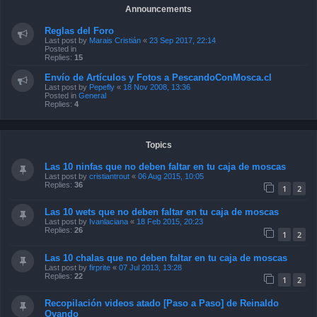
Announcements
Reglas del Foro
Last post by
Marais Cristián
«
23 Sep 2017, 22:14
Posted in
Replies:
15
Envío de Artículos y Fotos a PescandoConMosca.cl
Last post by
Pepefly
«
18 Nov 2008, 13:36
Posted in
General
Replies:
4
Topics
Las 10 ninfas que no deben faltar en tu caja de moscas
Last post by
cristiantrout
«
06 Aug 2015, 10:05
Replies:
36
1
2
Las 10 wets que no deben faltar en tu caja de moscas
Last post by
Ivanlaciana
«
18 Feb 2015, 20:23
Replies:
26
1
2
Las 10 chalas que no deben faltar en tu caja de moscas
Last post by
firprite
«
07 Jul 2013, 13:28
Replies:
22
1
2
Recopilación videos atado [Paso a Paso] de Reinaldo
Ovando