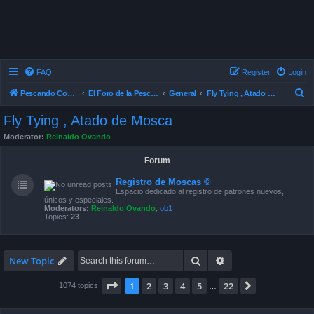
FAQ
Register
Login
S
Pescando Con Mosca
El Foro de la Pesca con Mosca en Chile
General
Fly Tying , Atado de Mosca
e
Fly Tying , Atado de Mosca
a
Moderator:
Reinaldo Ovando
r
Forum
c
h
Registro de Moscas ©
Espacio dedicado al registro de patrones nuevos,
únicos y especiales.
Moderators:
Reinaldo Ovando
,
ob1
Topics:
23
Search
Advanced search
New Topic
Page
1
of
22
1
2
3
4
5
22
Next
1074 topics
…