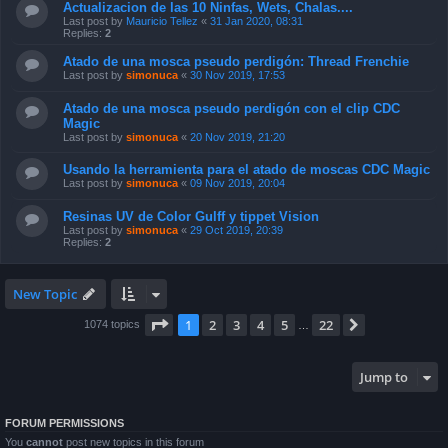
Actualizacion de las 10 Ninfas, Wets, Chalas....
Last post by
Mauricio Tellez
«
31 Jan 2020, 08:31
Replies:
2
Atado de una mosca pseudo perdigón: Thread Frenchie
Last post by
simonuca
«
30 Nov 2019, 17:53
Atado de una mosca pseudo perdigón con el clip CDC
Magic
Last post by
simonuca
«
20 Nov 2019, 21:20
Usando la herramienta para el atado de moscas CDC Magic
Last post by
simonuca
«
09 Nov 2019, 20:04
Resinas UV de Color Gulff y tippet Vision
Last post by
simonuca
«
29 Oct 2019, 20:39
Replies:
2
New Topic
Page
1
of
22
1
2
3
4
5
22
Next
1074 topics
…
Jump to
FORUM PERMISSIONS
You
cannot
post new topics in this forum