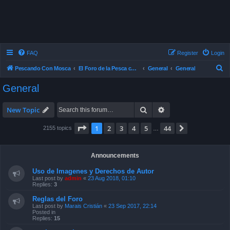
FAQ
Register
Login
S
Pescando Con Mosca
El Foro de la Pesca con Mosca en Chile
General
General
e
General
a
r
Search
Advanced search
New Topic
c
Page
1
of
44
1
2
3
4
5
44
Next
2155 topics
…
h
Announcements
Uso de Imagenes y Derechos de Autor
Last post by
admin
«
23 Aug 2018, 01:10
Replies:
3
Reglas del Foro
Last post by
Marais Cristián
«
23 Sep 2017, 22:14
Posted in
Replies:
15