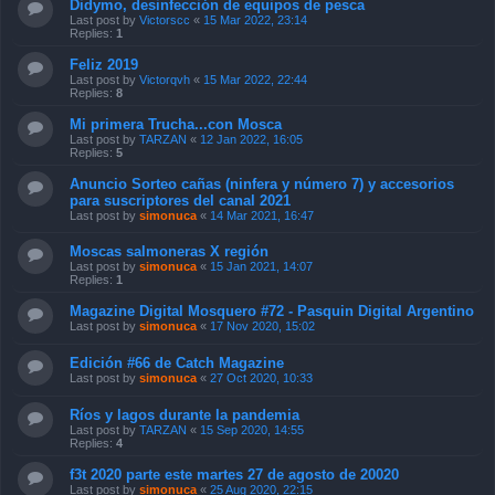
Didymo, desinfección de equipos de pesca
Last post by
Victorscc
«
15 Mar 2022, 23:14
Replies:
1
Feliz 2019
Last post by
Victorqvh
«
15 Mar 2022, 22:44
Replies:
8
Mi primera Trucha...con Mosca
Last post by
TARZAN
«
12 Jan 2022, 16:05
Replies:
5
Anuncio Sorteo cañas (ninfera y número 7) y accesorios
para suscriptores del canal 2021
Last post by
simonuca
«
14 Mar 2021, 16:47
Moscas salmoneras X región
Last post by
simonuca
«
15 Jan 2021, 14:07
Replies:
1
Magazine Digital Mosquero #72 - Pasquin Digital Argentino
Last post by
simonuca
«
17 Nov 2020, 15:02
Edición #66 de Catch Magazine
Last post by
simonuca
«
27 Oct 2020, 10:33
Ríos y lagos durante la pandemia
Last post by
TARZAN
«
15 Sep 2020, 14:55
Replies:
4
f3t 2020 parte este martes 27 de agosto de 20020
Last post by
simonuca
«
25 Aug 2020, 22:15