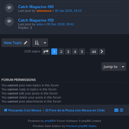
Catch Magazine #60
Last post by
simonuca
«
30 Jan 2019, 19:13
Catch Magazine #59
Last post by
anku
«
09 Dec 2018, 09:41
Replies:
1
New Topic
Page
1
of
44
1
2
3
4
5
44
Next
2155 topics
…
Jump to
FORUM PERMISSIONS
You
cannot
post new topics in this forum
You
cannot
reply to topics in this forum
You
cannot
edit your posts in this forum
You
cannot
delete your posts in this forum
You
cannot
post attachments in this forum
Pescando Con Mosca
El Foro de la Pesca con Mosca en Chile
Powered by
phpBB
® Forum Software © phpBB Limited
Prosilver Dark Edition by
Premium phpBB Styles