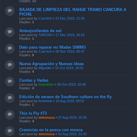
Replies:
13
BAJADA DE LIMPIEZA DEL RAHUE TRAMO CANCURA A
PICHIL
Last post by
CuerVoX
«
23 Dec 2019, 12:26
Replies:
1
Anteojos/lentes de sol
Last post by
TARZAN
«
17 Dec 2019, 16:19
Replies:
1
Dato para reparar mi Wader SIMMS
Last post by
CuerVoX
«
28 Nov 2019, 08:47
Replies:
8
Nueva Agrupación y Nuevas Ideas
Last post by
Miguelito
«
15 Oct 2019, 18:01
Replies:
4
Cuotas y Vedas
Last post by
Gaushito
«
08 Oct 2019, 18:48
Replies:
4
Edición de verano de Southern culture on the fly
Last post by
ftrewhela
«
16 Aug 2019, 08:52
Replies:
1
This Is Fly #73
Last post by
simonuca
«
07 Aug 2019, 18:26
Replies:
4
Creencias en la pesca con mosca
Last post by
simonuca
«
01 Aug 2019, 21:43