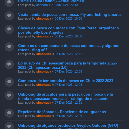
Prime Сasual Dating - Actual Women
Last post by
asdeoro
«
21 Jun 2024, 22:18
Visita tienda de pesca con mosca: Fly and fishing Linares
Last post by
simonuca
«
08 Dec 2023, 10:50
Clases de pesca con mosca con Josu Perez, organizado
por Stonefly Los Angeles
Last post by
simonuca
«
08 Dec 2023, 10:50
Como es un campeonato de pesca con mosca y algunos
trucos: Vlog #63
Last post by
simonuca
«
07 Dec 2023, 12:42
Lo nuevo de Chilepescamosca para la temporada 2022-
2023 (Chilepescamosca 3.0)
Last post by
simonuca
«
07 Dec 2023, 12:38
Comienzo de temporada de pesca en Chile 2022-2023
Last post by
simonuca
«
07 Dec 2023, 12:28
Unboxing de articulos para la pesca con mosca de la
tienda depescaconmosca.cl - código de descuento
Last post by
simonuca
«
07 Dec 2023, 12:21
Repelente de tábanos - Repelente de coliguachos
Last post by
simonuca
«
07 Dec 2023, 12:06
Unboxing de algunos productos Greyfox Outdoor (GFO)