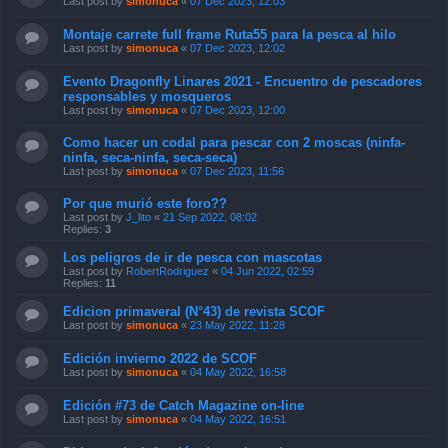
Last post by
simonuca
«
07 Dec 2023, 12:03
Montaje carrete full frame Ruta55 para la pesca al hilo
Last post by
simonuca
«
07 Dec 2023, 12:02
Evento Dragonfly Linares 2021 - Encuentro de pescadores
responsables y mosqueros
Last post by
simonuca
«
07 Dec 2023, 12:00
Como hacer un codal para pescar con 2 moscas (ninfa-
ninfa, seca-ninfa, seca-seca)
Last post by
simonuca
«
07 Dec 2023, 11:56
Por que murió este foro??
Last post by
J_lito
«
21 Sep 2022, 08:02
Replies:
3
Los peligros de ir de pesca con mascotas
Last post by
RobertRodriguez
«
04 Jun 2022, 02:59
Replies:
11
Edicion primaveral (N°43) de revista SCOF
Last post by
simonuca
«
23 May 2022, 11:28
Edición invierno 2022 de SCOF
Last post by
simonuca
«
04 May 2022, 16:58
Edición #73 de Catch Magazine on-line
Last post by
simonuca
«
04 May 2022, 16:51