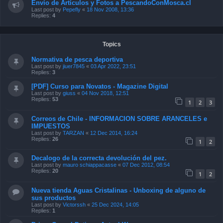
Envío de Artículos y Fotos a PescandoConMosca.cl
Last post by
Pepefly
«
18 Nov 2008, 13:36
Replies:
4
Topics
Normativa de pesca deportiva
Last post by
jiuer7845
«
03 Apr 2022, 23:51
Replies:
3
[PDF] Curso para Novatos - Magazine Digital
Last post by
giuss
«
04 Nov 2018, 12:51
Replies:
53
1
2
3
Correos de Chile - INFORMACION SOBRE ARANCELES e
IMPUESTOS
Last post by
TARZAN
«
12 Dec 2014, 16:24
Replies:
26
1
2
Decalogo de la correcta devolución del pez.
Last post by
mauro schiappacasse
«
07 Dec 2012, 08:54
Replies:
20
1
2
Nueva tienda Aguas Cristalinas - Unboxing de alguno de
sus productos
Last post by
Victorssh
«
25 Dec 2024, 14:05
Replies:
1