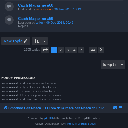
Catch Magazine #60
Last post by
simonuca
«
30 Jan 2019, 19:13
Catch Magazine #59
Last post by
anku
«
09 Dec 2018, 09:41
Replies:
1
New Topic
Page
1
of
44
1
2
3
4
5
44
Next
2155 topics
…
Jump to
FORUM PERMISSIONS
You
cannot
post new topics in this forum
You
cannot
reply to topics in this forum
You
cannot
edit your posts in this forum
You
cannot
delete your posts in this forum
You
cannot
post attachments in this forum
Pescando Con Mosca
El Foro de la Pesca con Mosca en Chile
Powered by
phpBB
® Forum Software © phpBB Limited
Prosilver Dark Edition by
Premium phpBB Styles