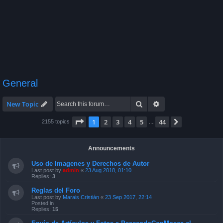
General
Search
Advanced search
New Topic
Page
1
of
44
1
2
3
4
5
44
Next
2155 topics
…
Announcements
Uso de Imagenes y Derechos de Autor
Last post by
admin
«
23 Aug 2018, 01:10
Replies:
3
Reglas del Foro
Last post by
Marais Cristián
«
23 Sep 2017, 22:14
Posted in
Replies:
15