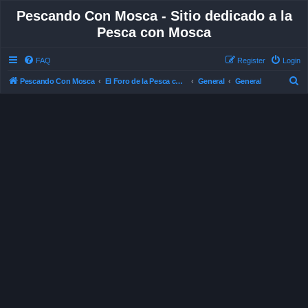
Pescando Con Mosca - Sitio dedicado a la
Pesca con Mosca
FAQ
Register
Login
S
Pescando Con Mosca
El Foro de la Pesca con Mosca en Chile
General
General
e
a
r
c
h