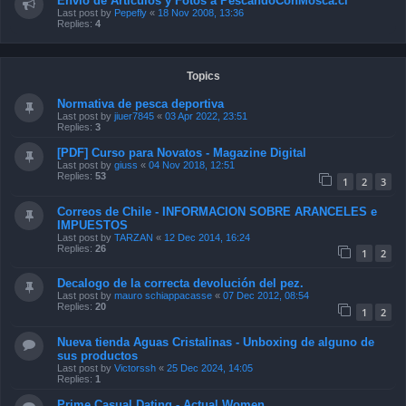
Envío de Artículos y Fotos a PescandoConMosca.cl
Last post by
Pepefly
«
18 Nov 2008, 13:36
Replies:
4
Topics
Normativa de pesca deportiva
Last post by
jiuer7845
«
03 Apr 2022, 23:51
Replies:
3
[PDF] Curso para Novatos - Magazine Digital
Last post by
giuss
«
04 Nov 2018, 12:51
Replies:
53
1
2
3
Correos de Chile - INFORMACION SOBRE ARANCELES e
IMPUESTOS
Last post by
TARZAN
«
12 Dec 2014, 16:24
Replies:
26
1
2
Decalogo de la correcta devolución del pez.
Last post by
mauro schiappacasse
«
07 Dec 2012, 08:54
Replies:
20
1
2
Nueva tienda Aguas Cristalinas - Unboxing de alguno de
sus productos
Last post by
Victorssh
«
25 Dec 2024, 14:05
Replies:
1
Prime Сasual Dating - Actual Women