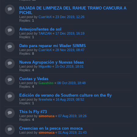
BAJADA DE LIMPIEZA DEL RAHUE TRAMO CANCURA A
PICHIL
Last post by
CuerVoX
«
23 Dec 2019, 12:26
Replies:
1
Anteojos/lentes de sol
Last post by
TARZAN
«
17 Dec 2019, 16:19
Replies:
1
Dato para reparar mi Wader SIMMS
Last post by
CuerVoX
«
28 Nov 2019, 08:47
Replies:
8
Nueva Agrupación y Nuevas Ideas
Last post by
Miguelito
«
15 Oct 2019, 18:01
Replies:
4
Cuotas y Vedas
Last post by
Gaushito
«
08 Oct 2019, 18:48
Replies:
4
Edición de verano de Southern culture on the fly
Last post by
ftrewhela
«
16 Aug 2019, 08:52
Replies:
1
This Is Fly #73
Last post by
simonuca
«
07 Aug 2019, 18:26
Replies:
4
Creencias en la pesca con mosca
Last post by
simonuca
«
01 Aug 2019, 21:43