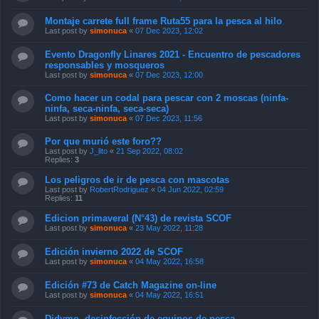
Montaje carrete full frame Ruta55 para la pesca al hilo
Last post by
simonuca
«
07 Dec 2023, 12:02
Evento Dragonfly Linares 2021 - Encuentro de pescadores
responsables y mosqueros
Last post by
simonuca
«
07 Dec 2023, 12:00
Como hacer un codal para pescar con 2 moscas (ninfa-
ninfa, seca-ninfa, seca-seca)
Last post by
simonuca
«
07 Dec 2023, 11:56
Por que murió este foro??
Last post by
J_lito
«
21 Sep 2022, 08:02
Replies:
3
Los peligros de ir de pesca con mascotas
Last post by
RobertRodriguez
«
04 Jun 2022, 02:59
Replies:
11
Edicion primaveral (N°43) de revista SCOF
Last post by
simonuca
«
23 May 2022, 11:28
Edición invierno 2022 de SCOF
Last post by
simonuca
«
04 May 2022, 16:58
Edición #73 de Catch Magazine on-line
Last post by
simonuca
«
04 May 2022, 16:51
Didymo, desinfección de equipos de pesca