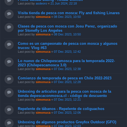
Last post by
asdeoro
«
21 Jun 2024, 22:18
Visita tienda de pesca con mosca: Fly and fishing Linares
Last post by
simonuca
«
08 Dec 2023, 10:50
Clases de pesca con mosca con Josu Perez, organizado
por Stonefly Los Angeles
Last post by
simonuca
«
08 Dec 2023, 10:50
Como es un campeonato de pesca con mosca y algunos
trucos: Vlog #63
Last post by
simonuca
«
07 Dec 2023, 12:42
Lo nuevo de Chilepescamosca para la temporada 2022-
2023 (Chilepescamosca 3.0)
Last post by
simonuca
«
07 Dec 2023, 12:38
Comienzo de temporada de pesca en Chile 2022-2023
Last post by
simonuca
«
07 Dec 2023, 12:28
Unboxing de articulos para la pesca con mosca de la
tienda depescaconmosca.cl - código de descuento
Last post by
simonuca
«
07 Dec 2023, 12:21
Repelente de tábanos - Repelente de coliguachos
Last post by
simonuca
«
07 Dec 2023, 12:06
Unboxing de algunos productos Greyfox Outdoor (GFO)
Last post by
simonuca
«
07 Dec 2023, 12:03