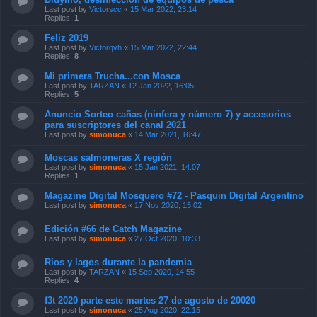
Last post by
Victorscc
«
15 Mar 2022, 23:14
Replies:
1
Feliz 2019
Last post by
Victorqvh
«
15 Mar 2022, 22:44
Replies:
8
Mi primera Trucha...con Mosca
Last post by
TARZAN
«
12 Jan 2022, 16:05
Replies:
5
Anuncio Sorteo cañas (ninfera y número 7) y accesorios
para suscriptores del canal 2021
Last post by
simonuca
«
14 Mar 2021, 16:47
Moscas salmoneras X región
Last post by
simonuca
«
15 Jan 2021, 14:07
Replies:
1
Magazine Digital Mosquero #72 - Pasquin Digital Argentino
Last post by
simonuca
«
17 Nov 2020, 15:02
Edición #66 de Catch Magazine
Last post by
simonuca
«
27 Oct 2020, 10:33
Ríos y lagos durante la pandemia
Last post by
TARZAN
«
15 Sep 2020, 14:55
Replies:
4
f3t 2020 parte este martes 27 de agosto de 20020
Last post by
simonuca
«
25 Aug 2020, 22:15