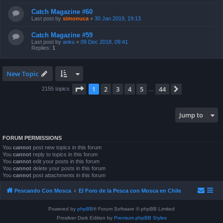
Catch Magazine #60
Last post by
simonuca
«
30 Jan 2019, 19:13
Catch Magazine #59
Last post by
anku
«
09 Dec 2018, 09:41
Replies:
1
New Topic
Page
1
of
44
1
2
3
4
5
44
Next
2155 topics
…
Jump to
FORUM PERMISSIONS
You
cannot
post new topics in this forum
You
cannot
reply to topics in this forum
You
cannot
edit your posts in this forum
You
cannot
delete your posts in this forum
You
cannot
post attachments in this forum
Pescando Con Mosca
El Foro de la Pesca con Mosca en Chile
Powered by
phpBB
® Forum Software © phpBB Limited
Prosilver Dark Edition by
Premium phpBB Styles