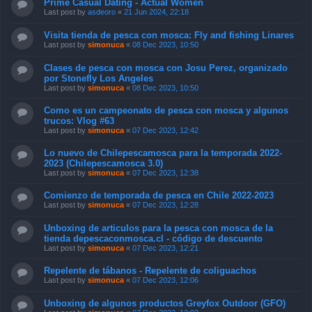
Prime Сasual Dating - Actual Women
Last post by
asdeoro
«
21 Jun 2024, 22:18
Visita tienda de pesca con mosca: Fly and fishing Linares
Last post by
simonuca
«
08 Dec 2023, 10:50
Clases de pesca con mosca con Josu Perez, organizado
por Stonefly Los Angeles
Last post by
simonuca
«
08 Dec 2023, 10:50
Como es un campeonato de pesca con mosca y algunos
trucos: Vlog #63
Last post by
simonuca
«
07 Dec 2023, 12:42
Lo nuevo de Chilepescamosca para la temporada 2022-
2023 (Chilepescamosca 3.0)
Last post by
simonuca
«
07 Dec 2023, 12:38
Comienzo de temporada de pesca en Chile 2022-2023
Last post by
simonuca
«
07 Dec 2023, 12:28
Unboxing de articulos para la pesca con mosca de la
tienda depescaconmosca.cl - código de descuento
Last post by
simonuca
«
07 Dec 2023, 12:21
Repelente de tábanos - Repelente de coliguachos
Last post by
simonuca
«
07 Dec 2023, 12:06
Unboxing de algunos productos Greyfox Outdoor (GFO)