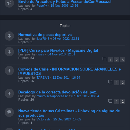
Envío de Artículos y Fotos a PescandoConMosca.cl
Last post by
Pepefly
«
18 Nov 2008, 13:36
Replies:
4
Topics
Normativa de pesca deportiva
Last post by
jiuer7845
«
03 Apr 2022, 23:51
Replies:
3
[PDF] Curso para Novatos - Magazine Digital
Last post by
giuss
«
04 Nov 2018, 12:51
Replies:
53
1
2
3
Correos de Chile - INFORMACION SOBRE ARANCELES e
IMPUESTOS
Last post by
TARZAN
«
12 Dec 2014, 16:24
Replies:
26
1
2
Decalogo de la correcta devolución del pez.
Last post by
mauro schiappacasse
«
07 Dec 2012, 08:54
Replies:
20
1
2
Nueva tienda Aguas Cristalinas - Unboxing de alguno de
sus productos
Last post by
Victorssh
«
25 Dec 2024, 14:05
Replies:
1