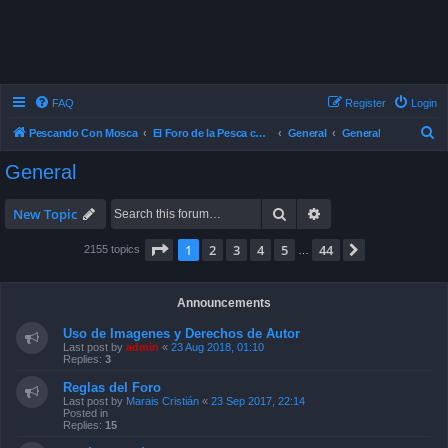
FAQ
Register
Login
S
Pescando Con Mosca
El Foro de la Pesca con Mosca en Chile
General
General
e
General
a
r
Search
Advanced search
New Topic
c
Page
1
of
44
1
2
3
4
5
44
Next
2155 topics
…
h
Announcements
Uso de Imagenes y Derechos de Autor
Last post by
admin
«
23 Aug 2018, 01:10
Replies:
3
Reglas del Foro
Last post by
Marais Cristián
«
23 Sep 2017, 22:14
Posted in
Replies:
15