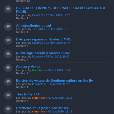
Replies:
13
BAJADA DE LIMPIEZA DEL RAHUE TRAMO CANCURA A
PICHIL
Last post by
CuerVoX
«
23 Dec 2019, 12:26
Replies:
1
Anteojos/lentes de sol
Last post by
TARZAN
«
17 Dec 2019, 16:19
Replies:
1
Dato para reparar mi Wader SIMMS
Last post by
CuerVoX
«
28 Nov 2019, 08:47
Replies:
8
Nueva Agrupación y Nuevas Ideas
Last post by
Miguelito
«
15 Oct 2019, 18:01
Replies:
4
Cuotas y Vedas
Last post by
Gaushito
«
08 Oct 2019, 18:48
Replies:
4
Edición de verano de Southern culture on the fly
Last post by
ftrewhela
«
16 Aug 2019, 08:52
Replies:
1
This Is Fly #73
Last post by
simonuca
«
07 Aug 2019, 18:26
Replies:
4
Creencias en la pesca con mosca
Last post by
simonuca
«
01 Aug 2019, 21:43