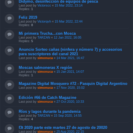
Didymo, desinfección de equipos de pesca
Last post by
Victorscc
«
15 Mar 2022, 23:14
Replies:
1
Feliz 2019
Last post by
Victorqvh
«
15 Mar 2022, 22:44
Replies:
8
Mi primera Trucha...con Mosca
Last post by
TARZAN
«
12 Jan 2022, 16:05
Replies:
5
Anuncio Sorteo cañas (ninfera y número 7) y accesorios
para suscriptores del canal 2021
Last post by
simonuca
«
14 Mar 2021, 16:47
Moscas salmoneras X región
Last post by
simonuca
«
15 Jan 2021, 14:07
Replies:
1
Magazine Digital Mosquero #72 - Pasquin Digital Argentino
Last post by
simonuca
«
17 Nov 2020, 15:02
Edición #66 de Catch Magazine
Last post by
simonuca
«
27 Oct 2020, 10:33
Ríos y lagos durante la pandemia
Last post by
TARZAN
«
15 Sep 2020, 14:55
Replies:
4
f3t 2020 parte este martes 27 de agosto de 20020
Last post by
simonuca
«
25 Aug 2020, 22:15