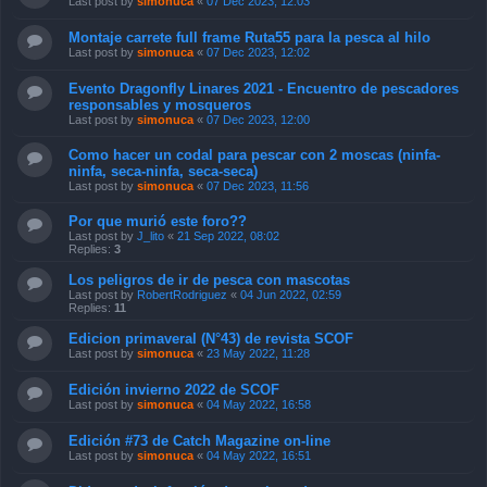
Last post by
simonuca
«
07 Dec 2023, 12:03
Montaje carrete full frame Ruta55 para la pesca al hilo
Last post by
simonuca
«
07 Dec 2023, 12:02
Evento Dragonfly Linares 2021 - Encuentro de pescadores
responsables y mosqueros
Last post by
simonuca
«
07 Dec 2023, 12:00
Como hacer un codal para pescar con 2 moscas (ninfa-
ninfa, seca-ninfa, seca-seca)
Last post by
simonuca
«
07 Dec 2023, 11:56
Por que murió este foro??
Last post by
J_lito
«
21 Sep 2022, 08:02
Replies:
3
Los peligros de ir de pesca con mascotas
Last post by
RobertRodriguez
«
04 Jun 2022, 02:59
Replies:
11
Edicion primaveral (N°43) de revista SCOF
Last post by
simonuca
«
23 May 2022, 11:28
Edición invierno 2022 de SCOF
Last post by
simonuca
«
04 May 2022, 16:58
Edición #73 de Catch Magazine on-line
Last post by
simonuca
«
04 May 2022, 16:51