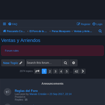
FAQ
Register
Login
S
Pescando Con Mosca
El Foro de la Pesca con Mosca en Chile
Persa Mosquero
Ventas y Arriendos
e
Ventas y Arriendos
a
r
Forum rules
c
h
Search
Advanced search
New Topic
Page
1
of
42
1
2
3
4
5
42
Next
2074 topics
…
Announcements
Reglas del Foro
Last post by
Marais Cristián
«
23 Sep 2017, 22:14
Posted in
Replies:
15