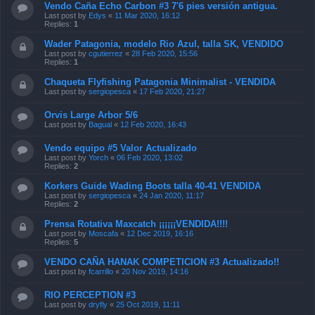
Vendo Caña Echo Carbon #3 7'6 pies versión antigua.
Last post by
Edys
«
11 Mar 2020, 16:12
Replies:
1
Wader Patagonia, modelo Rio Azul, talla SK, VENDIDO
Last post by
cgutierrez
«
28 Feb 2020, 15:56
Replies:
1
Chaqueta Flyfishing Patagonia Minimalist - VENDIDA
Last post by
sergiopesca
«
17 Feb 2020, 21:27
Orvis Large Arbor 5/6
Last post by
Bagual
«
12 Feb 2020, 16:43
Vendo equipo #5 Valor Actualizado
Last post by
Yorch
«
06 Feb 2020, 13:02
Replies:
2
Korkers Guide Wading Boots talla 40-41 VENDIDA
Last post by
sergiopesca
«
24 Jan 2020, 11:17
Replies:
2
Prensa Rotativa Maxcatch ¡¡¡¡¡¡VENDIDA!!!!
Last post by
Moscafa
«
12 Dec 2019, 16:16
Replies:
5
VENDO CAÑA HANAK COMPETICION #3 Actualizado!!
Last post by
fcarrillo
«
20 Nov 2019, 14:16
RIO PERCEPTION #3
Last post by
dryfly
«
25 Oct 2019, 11:11