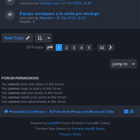
Last post by
Rodrigo soto
«
07 Oct 2019, 11:46
Equipo mosquero a la venta por encargo
Last post by
Miguelito
«
25 Sep 2019, 16:22
Replies:
1
New Topic
Page
1
of
42
1
2
3
4
5
42
Next
2074 topics
…
Jump to
FORUM PERMISSIONS
You
cannot
post new topics in this forum
You
cannot
reply to topics in this forum
You
cannot
edit your posts in this forum
You
cannot
delete your posts in this forum
You
cannot
post attachments in this forum
Pescando Con Mosca
El Foro de la Pesca con Mosca en Chile
Powered by
phpBB
® Forum Software © phpBB Limited
Prosilver Dark Edition by
Premium phpBB Styles
Privacy
|
Terms