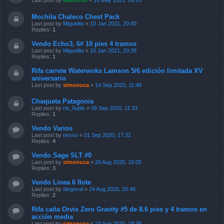
Last post by
Gaushito
«
16 May 2021, 09:20
Mochila Chaleco Chest Pack
Last post by
Miguelito
«
10 Jan 2021, 20:40
Replies:
1
Vendo Echo3, 6# 10 pies 4 tramos
Last post by
Miguelito
«
10 Jan 2021, 20:39
Replies:
1
Rifa carrete Waterwoks Lamson 5/6 edición limitada XV
aniversario
Last post by
simonuca
«
14 Sep 2020, 11:48
Chaqueta Patagonia
Last post by
rio_ñuble
«
08 Sep 2020, 11:33
Replies:
1
Vendo Varios
Last post by
nexxo
«
01 Sep 2020, 17:31
Replies:
4
Vendo Sage SLT #0
Last post by
simonuca
«
26 Aug 2020, 18:05
Replies:
3
Vendo Linea 6 flote
Last post by
diegoval
«
24 Aug 2020, 20:46
Replies:
2
Rifa caña Orvis Zero Gravity #5 de 8.6 pies y 4 tramos en
acción media
Last post by
simonuca
«
23 Aug 2020, 19:36