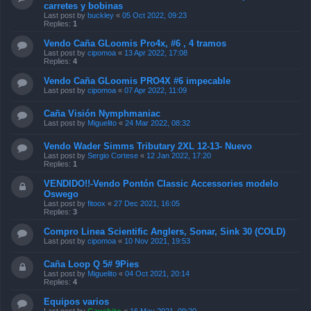
carretes y bobinas
Last post by
buckley
«
05 Oct 2022, 09:23
Replies:
1
Vendo Caña GLoomis Pro4x, #6 , 4 tramos
Last post by
cipomoa
«
13 Apr 2022, 17:08
Replies:
4
Vendo Caña GLoomis PRO4X #6 impecable
Last post by
cipomoa
«
07 Apr 2022, 11:09
Caña Visión Nymphmaniac
Last post by
Miguelito
«
24 Mar 2022, 08:32
Vendo Wader Simms Tributary 2XL 12-13- Nuevo
Last post by
Sergio Cortese
«
12 Jan 2022, 17:20
Replies:
1
VENDIDO!!-Vendo Pontón Classic Accessories modelo
Oswego
Last post by
fitoox
«
27 Dec 2021, 16:05
Replies:
3
Compro Linea Scientific Anglers, Sonar, Sink 30 (COLD)
Last post by
cipomoa
«
10 Nov 2021, 19:53
Caña Loop Q 5# 9Pies
Last post by
Miguelito
«
04 Oct 2021, 20:14
Replies:
4
Equipos varios