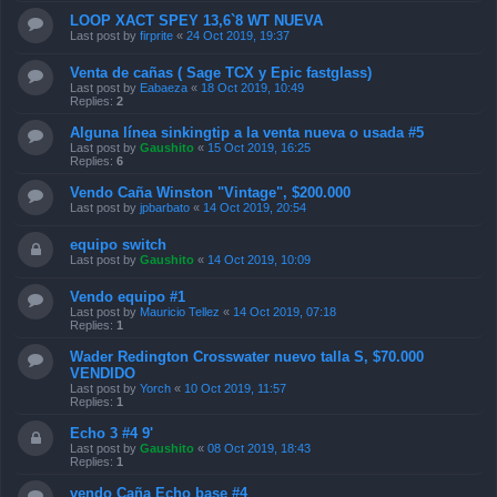
LOOP XACT SPEY 13,6`8 WT NUEVA
Last post by
firprite
«
24 Oct 2019, 19:37
Venta de cañas ( Sage TCX y Epic fastglass)
Last post by
Eabaeza
«
18 Oct 2019, 10:49
Replies:
2
Alguna línea sinkingtip a la venta nueva o usada #5
Last post by
Gaushito
«
15 Oct 2019, 16:25
Replies:
6
Vendo Caña Winston "Vintage", $200.000
Last post by
jpbarbato
«
14 Oct 2019, 20:54
equipo switch
Last post by
Gaushito
«
14 Oct 2019, 10:09
Vendo equipo #1
Last post by
Mauricio Tellez
«
14 Oct 2019, 07:18
Replies:
1
Wader Redington Crosswater nuevo talla S, $70.000
VENDIDO
Last post by
Yorch
«
10 Oct 2019, 11:57
Replies:
1
Echo 3 #4 9'
Last post by
Gaushito
«
08 Oct 2019, 18:43
Replies:
1
vendo Caña Echo base #4