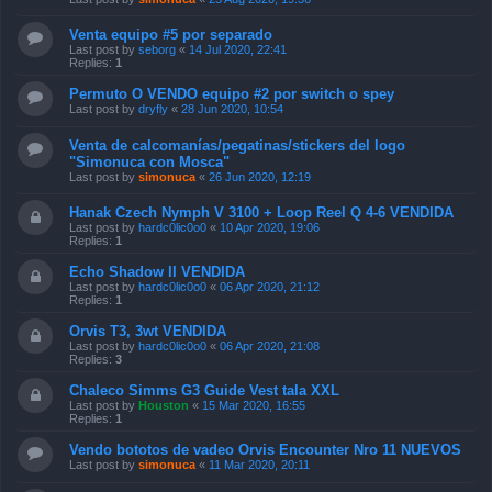
Venta equipo #5 por separado
Last post by
seborg
«
14 Jul 2020, 22:41
Replies:
1
Permuto O VENDO equipo #2 por switch o spey
Last post by
dryfly
«
28 Jun 2020, 10:54
Venta de calcomanías/pegatinas/stickers del logo
"Simonuca con Mosca"
Last post by
simonuca
«
26 Jun 2020, 12:19
Hanak Czech Nymph V 3100 + Loop Reel Q 4-6 VENDIDA
Last post by
hardc0lic0o0
«
10 Apr 2020, 19:06
Replies:
1
Echo Shadow II VENDIDA
Last post by
hardc0lic0o0
«
06 Apr 2020, 21:12
Replies:
1
Orvis T3, 3wt VENDIDA
Last post by
hardc0lic0o0
«
06 Apr 2020, 21:08
Replies:
3
Chaleco Simms G3 Guide Vest tala XXL
Last post by
Houston
«
15 Mar 2020, 16:55
Replies:
1
Vendo bototos de vadeo Orvis Encounter Nro 11 NUEVOS
Last post by
simonuca
«
11 Mar 2020, 20:11