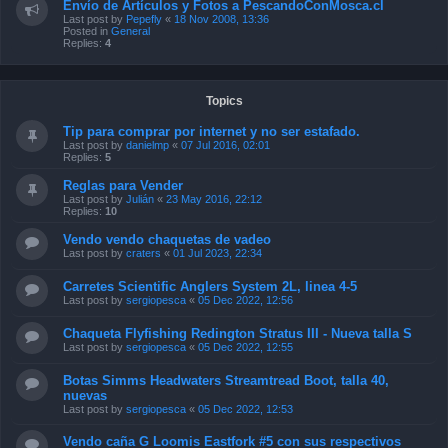
Envío de Artículos y Fotos a PescandoConMosca.cl
Last post by
Pepefly
«
18 Nov 2008, 13:36
Posted in
General
Replies:
4
Topics
Tip para comprar por internet y no ser estafado.
Last post by
danielmp
«
07 Jul 2016, 02:01
Replies:
5
Reglas para Vender
Last post by
Julián
«
23 May 2016, 22:12
Replies:
10
Vendo vendo chaquetas de vadeo
Last post by
craters
«
01 Jul 2023, 22:34
Carretes Scientific Anglers System 2L, linea 4-5
Last post by
sergiopesca
«
05 Dec 2022, 12:56
Chaqueta Flyfishing Redington Stratus III - Nueva talla S
Last post by
sergiopesca
«
05 Dec 2022, 12:55
Botas Simms Headwaters Streamtread Boot, talla 40,
nuevas
Last post by
sergiopesca
«
05 Dec 2022, 12:53
Vendo caña G Loomis Eastfork #5 con sus respectivos