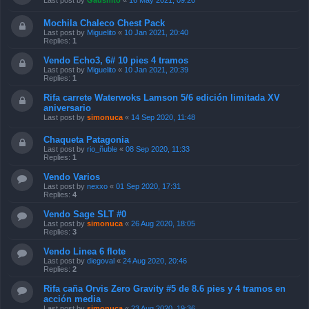
Last post by
Gaushito
«
16 May 2021, 09:20
Mochila Chaleco Chest Pack
Last post by
Miguelito
«
10 Jan 2021, 20:40
Replies:
1
Vendo Echo3, 6# 10 pies 4 tramos
Last post by
Miguelito
«
10 Jan 2021, 20:39
Replies:
1
Rifa carrete Waterwoks Lamson 5/6 edición limitada XV
aniversario
Last post by
simonuca
«
14 Sep 2020, 11:48
Chaqueta Patagonia
Last post by
rio_ñuble
«
08 Sep 2020, 11:33
Replies:
1
Vendo Varios
Last post by
nexxo
«
01 Sep 2020, 17:31
Replies:
4
Vendo Sage SLT #0
Last post by
simonuca
«
26 Aug 2020, 18:05
Replies:
3
Vendo Linea 6 flote
Last post by
diegoval
«
24 Aug 2020, 20:46
Replies:
2
Rifa caña Orvis Zero Gravity #5 de 8.6 pies y 4 tramos en
acción media
Last post by
simonuca
«
23 Aug 2020, 19:36