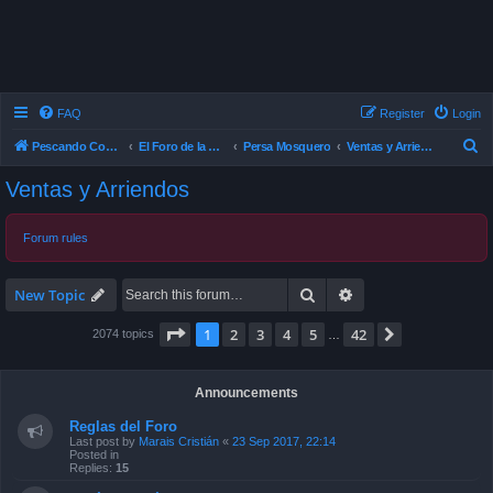
FAQ
Register
Login
S
Pescando Con Mosca
El Foro de la Pesca con Mosca en Chile
Persa Mosquero
Ventas y Arriendos
e
Ventas y Arriendos
a
r
Forum rules
c
h
Search
Advanced search
New Topic
Page
1
of
42
1
2
3
4
5
42
Next
2074 topics
…
Announcements
Reglas del Foro
Last post by
Marais Cristián
«
23 Sep 2017, 22:14
Posted in
Replies:
15