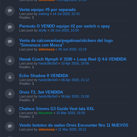
Venta equipo #5 por separado
Last post by
seborg
«
14 Jul 2020, 22:41
Replies:
1
Permuto O VENDO equipo #2 por switch o spey
Last post by
dryfly
«
28 Jun 2020, 10:54
Venta de calcomanías/pegatinas/stickers del logo
"Simonuca con Mosca"
Last post by
simonuca
«
26 Jun 2020, 12:19
Hanak Czech Nymph V 3100 + Loop Reel Q 4-6 VENDIDA
Last post by
hardc0lic0o0
«
10 Apr 2020, 19:06
Replies:
1
Echo Shadow II VENDIDA
Last post by
hardc0lic0o0
«
06 Apr 2020, 21:12
Replies:
1
Orvis T3, 3wt VENDIDA
Last post by
hardc0lic0o0
«
06 Apr 2020, 21:08
Replies:
3
Chaleco Simms G3 Guide Vest tala XXL
Last post by
Houston
«
15 Mar 2020, 16:55
Replies:
1
Vendo bototos de vadeo Orvis Encounter Nro 11 NUEVOS
Last post by
simonuca
«
11 Mar 2020, 20:11