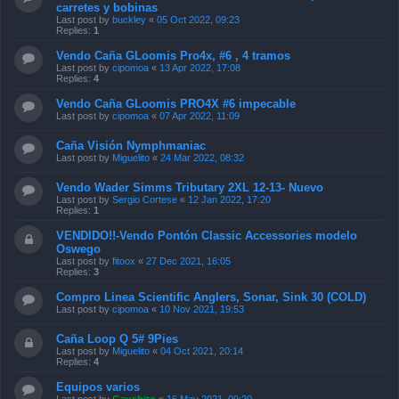
carretes y bobinas
Last post by
buckley
«
05 Oct 2022, 09:23
Replies:
1
Vendo Caña GLoomis Pro4x, #6 , 4 tramos
Last post by
cipomoa
«
13 Apr 2022, 17:08
Replies:
4
Vendo Caña GLoomis PRO4X #6 impecable
Last post by
cipomoa
«
07 Apr 2022, 11:09
Caña Visión Nymphmaniac
Last post by
Miguelito
«
24 Mar 2022, 08:32
Vendo Wader Simms Tributary 2XL 12-13- Nuevo
Last post by
Sergio Cortese
«
12 Jan 2022, 17:20
Replies:
1
VENDIDO!!-Vendo Pontón Classic Accessories modelo
Oswego
Last post by
fitoox
«
27 Dec 2021, 16:05
Replies:
3
Compro Linea Scientific Anglers, Sonar, Sink 30 (COLD)
Last post by
cipomoa
«
10 Nov 2021, 19:53
Caña Loop Q 5# 9Pies
Last post by
Miguelito
«
04 Oct 2021, 20:14
Replies:
4
Equipos varios