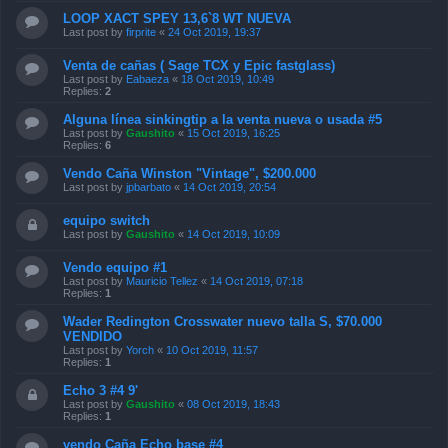
LOOP XACT SPEY 13,6`8 WT NUEVA
Last post by
firprite
«
24 Oct 2019, 19:37
Venta de cañas ( Sage TCX y Epic fastglass)
Last post by
Eabaeza
«
18 Oct 2019, 10:49
Replies:
2
Alguna línea sinkingtip a la venta nueva o usada #5
Last post by
Gaushito
«
15 Oct 2019, 16:25
Replies:
6
Vendo Caña Winston "Vintage", $200.000
Last post by
jpbarbato
«
14 Oct 2019, 20:54
equipo switch
Last post by
Gaushito
«
14 Oct 2019, 10:09
Vendo equipo #1
Last post by
Mauricio Tellez
«
14 Oct 2019, 07:18
Replies:
1
Wader Redington Crosswater nuevo talla S, $70.000
VENDIDO
Last post by
Yorch
«
10 Oct 2019, 11:57
Replies:
1
Echo 3 #4 9'
Last post by
Gaushito
«
08 Oct 2019, 18:43
Replies:
1
vendo Caña Echo base #4