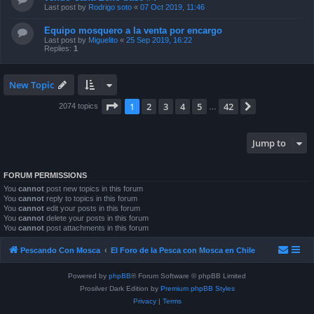
Last post by
Rodrigo soto
«
07 Oct 2019, 11:46
Equipo mosquero a la venta por encargo
Last post by
Miguelito
«
25 Sep 2019, 16:22
Replies:
1
New Topic
Page
1
of
42
1
2
3
4
5
42
Next
2074 topics
…
Jump to
FORUM PERMISSIONS
You
cannot
post new topics in this forum
You
cannot
reply to topics in this forum
You
cannot
edit your posts in this forum
You
cannot
delete your posts in this forum
You
cannot
post attachments in this forum
Pescando Con Mosca
El Foro de la Pesca con Mosca en Chile
Powered by
phpBB
® Forum Software © phpBB Limited
Prosilver Dark Edition by
Premium phpBB Styles
Privacy
|
Terms