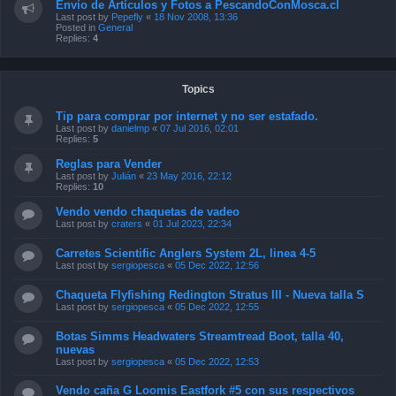
Envío de Artículos y Fotos a PescandoConMosca.cl
Last post by
Pepefly
«
18 Nov 2008, 13:36
Posted in
General
Replies:
4
Topics
Tip para comprar por internet y no ser estafado.
Last post by
danielmp
«
07 Jul 2016, 02:01
Replies:
5
Reglas para Vender
Last post by
Julián
«
23 May 2016, 22:12
Replies:
10
Vendo vendo chaquetas de vadeo
Last post by
craters
«
01 Jul 2023, 22:34
Carretes Scientific Anglers System 2L, linea 4-5
Last post by
sergiopesca
«
05 Dec 2022, 12:56
Chaqueta Flyfishing Redington Stratus III - Nueva talla S
Last post by
sergiopesca
«
05 Dec 2022, 12:55
Botas Simms Headwaters Streamtread Boot, talla 40,
nuevas
Last post by
sergiopesca
«
05 Dec 2022, 12:53
Vendo caña G Loomis Eastfork #5 con sus respectivos