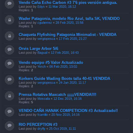
Vendo Caña Echo Carbon #3 7'6 pies versión antigua.
Last post by
Edys
«
11 Mar 2020, 16:12
Replies:
1
Wader Patagonia, modelo Rio Azul, talla SK, VENDIDO
Last post by
cgutierrez
«
28 Feb 2020, 15:56
Replies:
1
Chaqueta Flyfishing Patagonia Minimalist - VENDIDA
Last post by
sergiopesca
«
17 Feb 2020, 21:27
Orvis Large Arbor 5/6
Last post by
Bagual
«
12 Feb 2020, 16:43
Vendo equipo #5 Valor Actualizado
Last post by
Yorch
«
06 Feb 2020, 13:02
Replies:
2
Korkers Guide Wading Boots talla 40-41 VENDIDA
Last post by
sergiopesca
«
24 Jan 2020, 11:17
Replies:
2
Prensa Rotativa Maxcatch ¡¡¡¡¡¡VENDIDA!!!!
Last post by
Moscafa
«
12 Dec 2019, 16:16
Replies:
5
VENDO CAÑA HANAK COMPETICION #3 Actualizado!!
Last post by
fcarrillo
«
20 Nov 2019, 14:16
RIO PERCEPTION #3
Last post by
dryfly
«
25 Oct 2019, 11:11