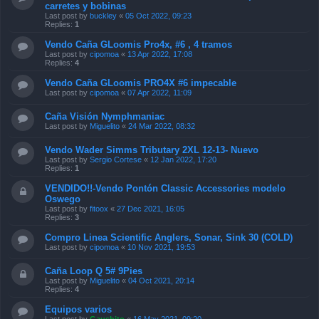
carretes y bobinas
Last post by
buckley
«
05 Oct 2022, 09:23
Replies:
1
Vendo Caña GLoomis Pro4x, #6 , 4 tramos
Last post by
cipomoa
«
13 Apr 2022, 17:08
Replies:
4
Vendo Caña GLoomis PRO4X #6 impecable
Last post by
cipomoa
«
07 Apr 2022, 11:09
Caña Visión Nymphmaniac
Last post by
Miguelito
«
24 Mar 2022, 08:32
Vendo Wader Simms Tributary 2XL 12-13- Nuevo
Last post by
Sergio Cortese
«
12 Jan 2022, 17:20
Replies:
1
VENDIDO!!-Vendo Pontón Classic Accessories modelo
Oswego
Last post by
fitoox
«
27 Dec 2021, 16:05
Replies:
3
Compro Linea Scientific Anglers, Sonar, Sink 30 (COLD)
Last post by
cipomoa
«
10 Nov 2021, 19:53
Caña Loop Q 5# 9Pies
Last post by
Miguelito
«
04 Oct 2021, 20:14
Replies:
4
Equipos varios