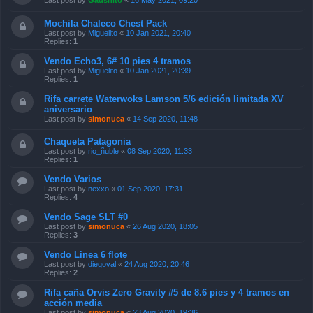
Last post by
Gaushito
«
16 May 2021, 09:20
Mochila Chaleco Chest Pack
Last post by
Miguelito
«
10 Jan 2021, 20:40
Replies:
1
Vendo Echo3, 6# 10 pies 4 tramos
Last post by
Miguelito
«
10 Jan 2021, 20:39
Replies:
1
Rifa carrete Waterwoks Lamson 5/6 edición limitada XV
aniversario
Last post by
simonuca
«
14 Sep 2020, 11:48
Chaqueta Patagonia
Last post by
rio_ñuble
«
08 Sep 2020, 11:33
Replies:
1
Vendo Varios
Last post by
nexxo
«
01 Sep 2020, 17:31
Replies:
4
Vendo Sage SLT #0
Last post by
simonuca
«
26 Aug 2020, 18:05
Replies:
3
Vendo Linea 6 flote
Last post by
diegoval
«
24 Aug 2020, 20:46
Replies:
2
Rifa caña Orvis Zero Gravity #5 de 8.6 pies y 4 tramos en
acción media
Last post by
simonuca
«
23 Aug 2020, 19:36