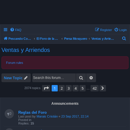
FAQ
Register
Login
S
Pescando Con Mosca
El Foro de la Pesca con Mosca en Chile
Persa Mosquero
Ventas y Arriendos
e
Ventas y Arriendos
a
r
Forum rules
c
h
Search
Advanced search
New Topic
Page
1
of
42
1
2
3
4
5
42
Next
2074 topics
…
Announcements
Reglas del Foro
Last post by
Marais Cristián
«
23 Sep 2017, 22:14
Posted in
Replies:
15