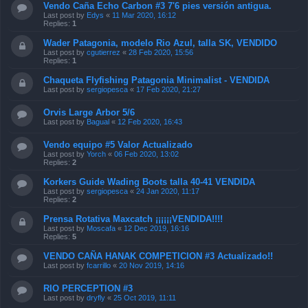
Vendo Caña Echo Carbon #3 7'6 pies versión antigua.
Last post by
Edys
«
11 Mar 2020, 16:12
Replies:
1
Wader Patagonia, modelo Rio Azul, talla SK, VENDIDO
Last post by
cgutierrez
«
28 Feb 2020, 15:56
Replies:
1
Chaqueta Flyfishing Patagonia Minimalist - VENDIDA
Last post by
sergiopesca
«
17 Feb 2020, 21:27
Orvis Large Arbor 5/6
Last post by
Bagual
«
12 Feb 2020, 16:43
Vendo equipo #5 Valor Actualizado
Last post by
Yorch
«
06 Feb 2020, 13:02
Replies:
2
Korkers Guide Wading Boots talla 40-41 VENDIDA
Last post by
sergiopesca
«
24 Jan 2020, 11:17
Replies:
2
Prensa Rotativa Maxcatch ¡¡¡¡¡¡VENDIDA!!!!
Last post by
Moscafa
«
12 Dec 2019, 16:16
Replies:
5
VENDO CAÑA HANAK COMPETICION #3 Actualizado!!
Last post by
fcarrillo
«
20 Nov 2019, 14:16
RIO PERCEPTION #3
Last post by
dryfly
«
25 Oct 2019, 11:11