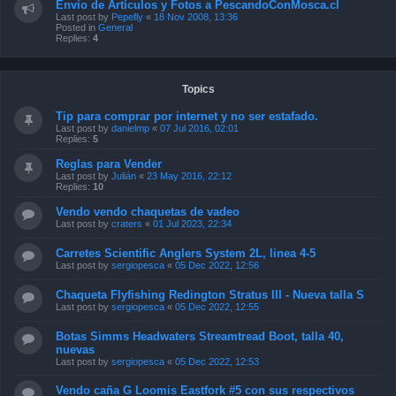
Envío de Artículos y Fotos a PescandoConMosca.cl
Last post by
Pepefly
«
18 Nov 2008, 13:36
Posted in
General
Replies:
4
Topics
Tip para comprar por internet y no ser estafado.
Last post by
danielmp
«
07 Jul 2016, 02:01
Replies:
5
Reglas para Vender
Last post by
Julián
«
23 May 2016, 22:12
Replies:
10
Vendo vendo chaquetas de vadeo
Last post by
craters
«
01 Jul 2023, 22:34
Carretes Scientific Anglers System 2L, linea 4-5
Last post by
sergiopesca
«
05 Dec 2022, 12:56
Chaqueta Flyfishing Redington Stratus III - Nueva talla S
Last post by
sergiopesca
«
05 Dec 2022, 12:55
Botas Simms Headwaters Streamtread Boot, talla 40,
nuevas
Last post by
sergiopesca
«
05 Dec 2022, 12:53
Vendo caña G Loomis Eastfork #5 con sus respectivos