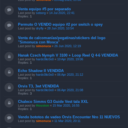
Venta equipo #5 por separado
Last post by
seborg
«
14 Jul 2020, 22:41
Replies:
1
Permuto O VENDO equipo #2 por switch o spey
Last post by
dryfly
«
28 Jun 2020, 10:54
Venta de calcomanías/pegatinas/stickers del logo
"Simonuca con Mosca"
Last post by
simonuca
«
26 Jun 2020, 12:19
Hanak Czech Nymph V 3100 + Loop Reel Q 4-6 VENDIDA
Last post by
hardc0lic0o0
«
10 Apr 2020, 19:06
Replies:
1
Echo Shadow II VENDIDA
Last post by
hardc0lic0o0
«
06 Apr 2020, 21:12
Replies:
1
Orvis T3, 3wt VENDIDA
Last post by
hardc0lic0o0
«
06 Apr 2020, 21:08
Replies:
3
Chaleco Simms G3 Guide Vest tala XXL
Last post by
Houston
«
15 Mar 2020, 16:55
Replies:
1
Vendo bototos de vadeo Orvis Encounter Nro 11 NUEVOS
Last post by
simonuca
«
11 Mar 2020, 20:11