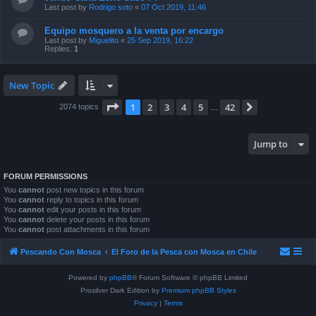
Last post by
Rodrigo soto
«
07 Oct 2019, 11:46
Equipo mosquero a la venta por encargo
Last post by
Miguelito
«
25 Sep 2019, 16:22
Replies:
1
New Topic
Page
1
of
42
1
2
3
4
5
42
Next
2074 topics
…
Jump to
FORUM PERMISSIONS
You
cannot
post new topics in this forum
You
cannot
reply to topics in this forum
You
cannot
edit your posts in this forum
You
cannot
delete your posts in this forum
You
cannot
post attachments in this forum
Pescando Con Mosca
El Foro de la Pesca con Mosca en Chile
Powered by
phpBB
® Forum Software © phpBB Limited
Prosilver Dark Edition by
Premium phpBB Styles
Privacy
|
Terms