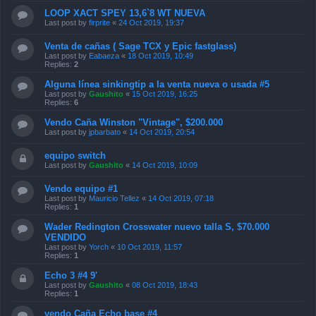
LOOP XACT SPEY 13,6`8 WT NUEVA
Last post by
firprite
«
24 Oct 2019, 19:37
Venta de cañas ( Sage TCX y Epic fastglass)
Last post by
Eabaeza
«
18 Oct 2019, 10:49
Replies:
2
Alguna línea sinkingtip a la venta nueva o usada #5
Last post by
Gaushito
«
15 Oct 2019, 16:25
Replies:
6
Vendo Caña Winston "Vintage", $200.000
Last post by
jpbarbato
«
14 Oct 2019, 20:54
equipo switch
Last post by
Gaushito
«
14 Oct 2019, 10:09
Vendo equipo #1
Last post by
Mauricio Tellez
«
14 Oct 2019, 07:18
Replies:
1
Wader Redington Crosswater nuevo talla S, $70.000
VENDIDO
Last post by
Yorch
«
10 Oct 2019, 11:57
Replies:
1
Echo 3 #4 9'
Last post by
Gaushito
«
08 Oct 2019, 18:43
Replies:
1
vendo Caña Echo base #4