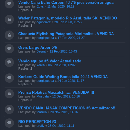
Vendo Caña Echo Carbon #3 7'6 pies versión antigua.
Last post by
Edys
«
11 Mar 2020, 16:12
Replies:
1
Wader Patagonia, modelo Rio Azul, talla SK, VENDIDO
Last post by
cgutierrez
«
28 Feb 2020, 15:56
Replies:
1
Chaqueta Flyfishing Patagonia Minimalist - VENDIDA
Last post by
sergiopesca
«
17 Feb 2020, 21:27
Orvis Large Arbor 5/6
Last post by
Bagual
«
12 Feb 2020, 16:43
Vendo equipo #5 Valor Actualizado
Last post by
Yorch
«
06 Feb 2020, 13:02
Replies:
2
Korkers Guide Wading Boots talla 40-41 VENDIDA
Last post by
sergiopesca
«
24 Jan 2020, 11:17
Replies:
2
Prensa Rotativa Maxcatch ¡¡¡¡¡¡VENDIDA!!!!
Last post by
Moscafa
«
12 Dec 2019, 16:16
Replies:
5
VENDO CAÑA HANAK COMPETICION #3 Actualizado!!
Last post by
fcarrillo
«
20 Nov 2019, 14:16
RIO PERCEPTION #3
Last post by
dryfly
«
25 Oct 2019, 11:11