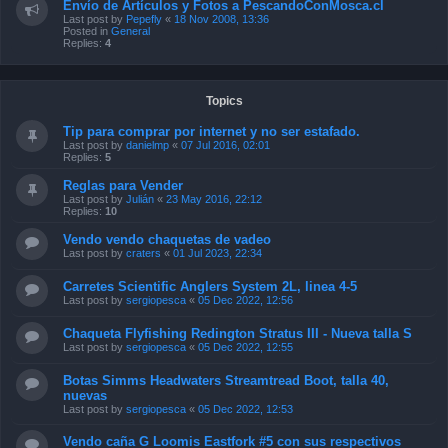
Envío de Artículos y Fotos a PescandoConMosca.cl
Last post by
Pepefly
«
18 Nov 2008, 13:36
Posted in
General
Replies:
4
Topics
Tip para comprar por internet y no ser estafado.
Last post by
danielmp
«
07 Jul 2016, 02:01
Replies:
5
Reglas para Vender
Last post by
Julián
«
23 May 2016, 22:12
Replies:
10
Vendo vendo chaquetas de vadeo
Last post by
craters
«
01 Jul 2023, 22:34
Carretes Scientific Anglers System 2L, linea 4-5
Last post by
sergiopesca
«
05 Dec 2022, 12:56
Chaqueta Flyfishing Redington Stratus III - Nueva talla S
Last post by
sergiopesca
«
05 Dec 2022, 12:55
Botas Simms Headwaters Streamtread Boot, talla 40,
nuevas
Last post by
sergiopesca
«
05 Dec 2022, 12:53
Vendo caña G Loomis Eastfork #5 con sus respectivos