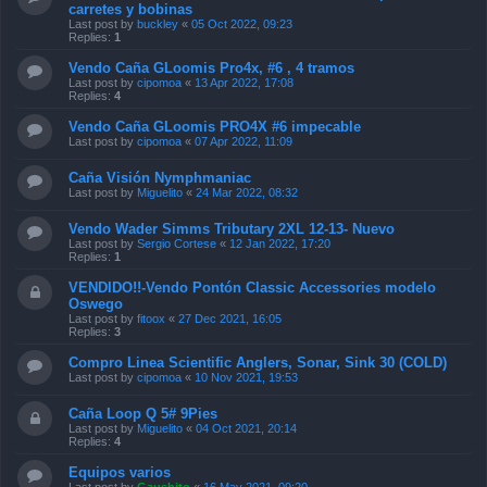
carretes y bobinas
Last post by
buckley
«
05 Oct 2022, 09:23
Replies:
1
Vendo Caña GLoomis Pro4x, #6 , 4 tramos
Last post by
cipomoa
«
13 Apr 2022, 17:08
Replies:
4
Vendo Caña GLoomis PRO4X #6 impecable
Last post by
cipomoa
«
07 Apr 2022, 11:09
Caña Visión Nymphmaniac
Last post by
Miguelito
«
24 Mar 2022, 08:32
Vendo Wader Simms Tributary 2XL 12-13- Nuevo
Last post by
Sergio Cortese
«
12 Jan 2022, 17:20
Replies:
1
VENDIDO!!-Vendo Pontón Classic Accessories modelo
Oswego
Last post by
fitoox
«
27 Dec 2021, 16:05
Replies:
3
Compro Linea Scientific Anglers, Sonar, Sink 30 (COLD)
Last post by
cipomoa
«
10 Nov 2021, 19:53
Caña Loop Q 5# 9Pies
Last post by
Miguelito
«
04 Oct 2021, 20:14
Replies:
4
Equipos varios