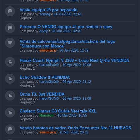
Venta equipo #5 por separado
Last post by
seborg
«
14 Jul 2020, 22:41
Replies:
1
Permuto O VENDO equipo #2 por switch o spey
Last post by
dryfly
«
28 Jun 2020, 10:54
Venta de calcomanías/pegatinas/stickers del logo
"Simonuca con Mosca"
Last post by
simonuca
«
26 Jun 2020, 12:19
Hanak Czech Nymph V 3100 + Loop Reel Q 4-6 VENDIDA
Last post by
hardc0lic0o0
«
10 Apr 2020, 19:06
Replies:
1
Echo Shadow II VENDIDA
Last post by
hardc0lic0o0
«
06 Apr 2020, 21:12
Replies:
1
Orvis T3, 3wt VENDIDA
Last post by
hardc0lic0o0
«
06 Apr 2020, 21:08
Replies:
3
Chaleco Simms G3 Guide Vest tala XXL
Last post by
Houston
«
15 Mar 2020, 16:55
Replies:
1
Vendo bototos de vadeo Orvis Encounter Nro 11 NUEVOS
Last post by
simonuca
«
11 Mar 2020, 20:11