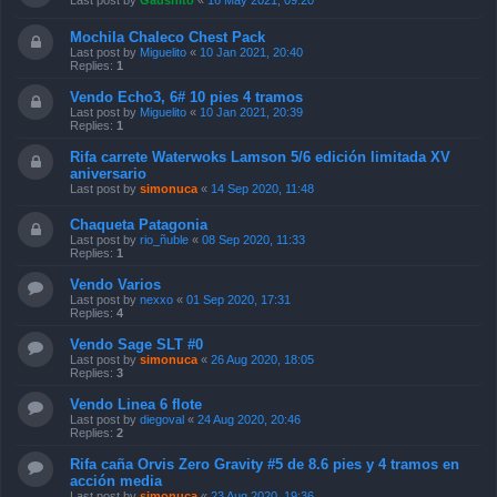
Last post by
Gaushito
«
16 May 2021, 09:20
Mochila Chaleco Chest Pack
Last post by
Miguelito
«
10 Jan 2021, 20:40
Replies:
1
Vendo Echo3, 6# 10 pies 4 tramos
Last post by
Miguelito
«
10 Jan 2021, 20:39
Replies:
1
Rifa carrete Waterwoks Lamson 5/6 edición limitada XV
aniversario
Last post by
simonuca
«
14 Sep 2020, 11:48
Chaqueta Patagonia
Last post by
rio_ñuble
«
08 Sep 2020, 11:33
Replies:
1
Vendo Varios
Last post by
nexxo
«
01 Sep 2020, 17:31
Replies:
4
Vendo Sage SLT #0
Last post by
simonuca
«
26 Aug 2020, 18:05
Replies:
3
Vendo Linea 6 flote
Last post by
diegoval
«
24 Aug 2020, 20:46
Replies:
2
Rifa caña Orvis Zero Gravity #5 de 8.6 pies y 4 tramos en
acción media
Last post by
simonuca
«
23 Aug 2020, 19:36