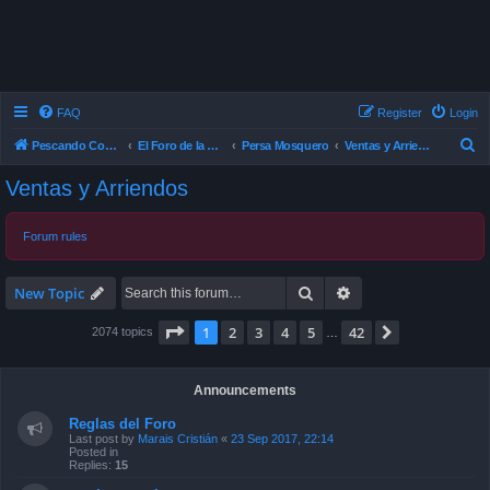
FAQ
Register
Login
S
Pescando Con Mosca
El Foro de la Pesca con Mosca en Chile
Persa Mosquero
Ventas y Arriendos
e
Ventas y Arriendos
a
r
Forum rules
c
h
Search
Advanced search
New Topic
Page
1
of
42
1
2
3
4
5
42
Next
2074 topics
…
Announcements
Reglas del Foro
Last post by
Marais Cristián
«
23 Sep 2017, 22:14
Posted in
Replies:
15