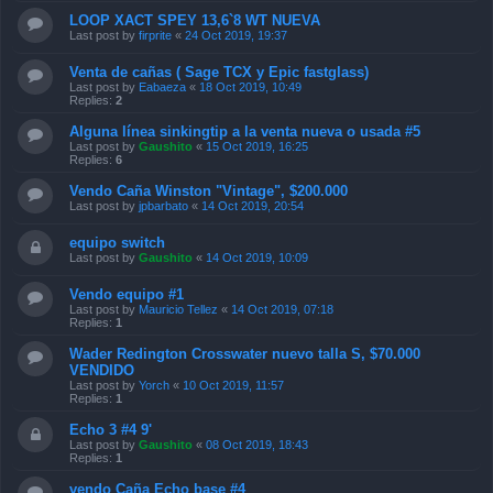
LOOP XACT SPEY 13,6`8 WT NUEVA
Last post by
firprite
«
24 Oct 2019, 19:37
Venta de cañas ( Sage TCX y Epic fastglass)
Last post by
Eabaeza
«
18 Oct 2019, 10:49
Replies:
2
Alguna línea sinkingtip a la venta nueva o usada #5
Last post by
Gaushito
«
15 Oct 2019, 16:25
Replies:
6
Vendo Caña Winston "Vintage", $200.000
Last post by
jpbarbato
«
14 Oct 2019, 20:54
equipo switch
Last post by
Gaushito
«
14 Oct 2019, 10:09
Vendo equipo #1
Last post by
Mauricio Tellez
«
14 Oct 2019, 07:18
Replies:
1
Wader Redington Crosswater nuevo talla S, $70.000
VENDIDO
Last post by
Yorch
«
10 Oct 2019, 11:57
Replies:
1
Echo 3 #4 9'
Last post by
Gaushito
«
08 Oct 2019, 18:43
Replies:
1
vendo Caña Echo base #4