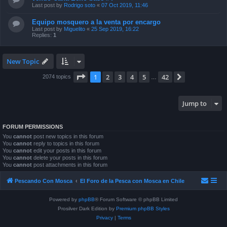
Last post by
Rodrigo soto
«
07 Oct 2019, 11:46
Equipo mosquero a la venta por encargo
Last post by
Miguelito
«
25 Sep 2019, 16:22
Replies:
1
New Topic
Page
1
of
42
1
2
3
4
5
42
Next
2074 topics
…
Jump to
FORUM PERMISSIONS
You
cannot
post new topics in this forum
You
cannot
reply to topics in this forum
You
cannot
edit your posts in this forum
You
cannot
delete your posts in this forum
You
cannot
post attachments in this forum
Pescando Con Mosca
El Foro de la Pesca con Mosca en Chile
Powered by
phpBB
® Forum Software © phpBB Limited
Prosilver Dark Edition by
Premium phpBB Styles
Privacy
|
Terms