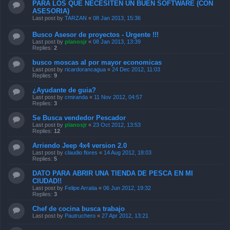
PARA LOS QUE NECESITEN UN BUEN SOFTWARE (CON
ASESORIA)
Last post by
TARZAN
«
08 Jan 2013, 15:36
Busco Asesor de proyectos - Urgente !!!
Last post by
planosjr
«
08 Jan 2013, 13:39
Replies:
2
busco moscas al por mayor economicas
Last post by
ricardorancagua
«
24 Dec 2012, 11:03
Replies:
9
¿Ayudante de guia?
Last post by
cmiranda
«
11 Nov 2012, 04:57
Replies:
3
Se Busca vendedor Pescador
Last post by
planosjr
«
23 Oct 2012, 13:53
Replies:
12
Arriendo Jeep 4x4 version 2.0
Last post by
claudio flores
«
14 Aug 2012, 18:03
Replies:
5
DATO PARA ABRIR UNA TIENDA DE PESCA EN MI
CIUDAD!!
Last post by
Felipe Arratia
«
06 Jun 2012, 19:32
Replies:
3
Chef de cocina busca trabajo
Last post by
Pautruchero
«
27 Apr 2012, 13:21