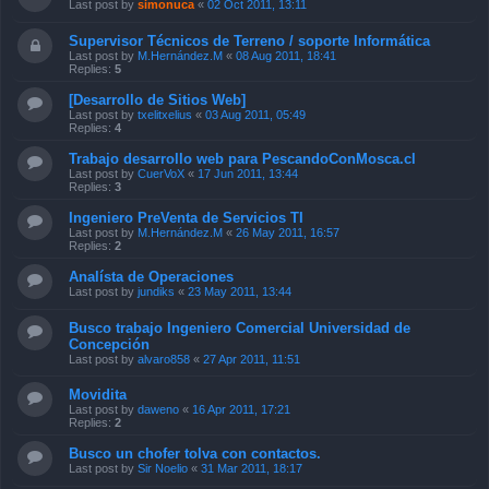
Last post by
simonuca
«
02 Oct 2011, 13:11
Supervisor Técnicos de Terreno / soporte Informática
Last post by
M.Hernández.M
«
08 Aug 2011, 18:41
Replies:
5
[Desarrollo de Sitios Web]
Last post by
txelitxelius
«
03 Aug 2011, 05:49
Replies:
4
Trabajo desarrollo web para PescandoConMosca.cl
Last post by
CuerVoX
«
17 Jun 2011, 13:44
Replies:
3
Ingeniero PreVenta de Servicios TI
Last post by
M.Hernández.M
«
26 May 2011, 16:57
Replies:
2
Analísta de Operaciones
Last post by
jundiks
«
23 May 2011, 13:44
Busco trabajo Ingeniero Comercial Universidad de
Concepción
Last post by
alvaro858
«
27 Apr 2011, 11:51
Movidita
Last post by
daweno
«
16 Apr 2011, 17:21
Replies:
2
Busco un chofer tolva con contactos.
Last post by
Sir Noelio
«
31 Mar 2011, 18:17