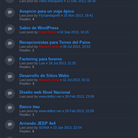
Last post by
chino mosquero
«
12 Dec 2013, 06:30
Auspicio para un viaje épico
Last post by
FlySantiago45
«
25 Nov 2013, 18:41
Replies:
4
Sabio de WordPress
Last post by
Gran Fario
«
02 Sep 2013, 16:15
Recepcionistas para Torres del Paine
Last post by
Manuel Jose
«
30 Jul 2013, 15:53
Replies:
1
Factoring para foreros
Last post by
Luis
«
18 Jul 2013, 11:35
Replies:
5
Desarrollo de Sitios Webs
Last post by
Manuel Jose
«
11 Jul 2013, 02:11
Replies:
3
Diseño web Nivel Nacional
Last post by
www.delfoz.net
«
26 Feb 2013, 23:09
Banco itau
Last post by
www.delfoz.net
«
26 Feb 2013, 22:58
Replies:
1
Arriendo JEEP 4x4
Last post by
SONIA
«
23 Jan 2013, 22:54
Replies:
6