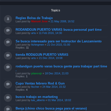
Topics
Reglas Bolsa de Trabajo
Last post by
Manuel Jose
«
21 May 2008, 16:52
RODANDGUN PUERTO VARAS busca personal part time
Last post by
artu
«
11 Feb 2016, 14:30
Se busca interesado para ser Instructor de Lanzamiento
Last post by
fishingmen
«
21 Oct 2015, 01:00
Replies:
11
tienda ROD&GUN PUERTO VARAS
Last post by
artu
«
21 Dec 2014, 19:08
rodandgun puerto varas busca gente para trabajar part time
.
Last post by
planosjr
«
18 Dec 2014, 21:03
Replies:
1
Cupo Ventas febrero Rod & Gun
Last post by
fischer
«
24 Mar 2014, 15:32
Replies:
4
busco trabajo en marketing
Last post by
luis_alberto
«
01 Mar 2014, 18:02
Benja (chino chico busca pega para el verano)