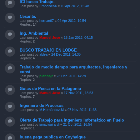
ICI busca Trabajo.
Last post by
FranciscoX
«
10 Apr 2012, 15:48
Cesante.
Last post by
hernan67
«
04 Apr 2012, 19:54
Replies:
14
Ing. Ambiental
Last post by
Manuel Jose
«
18 Jan 2012, 04:15
Replies:
2
BUSCO TRABAJO EN LODGE
Last post by
aldea
«
24 Dec 2011, 14:35
Replies:
4
Trabajo de medio tiempo para arquitectos, ingenieros y
const
Last post by
planosjr
«
23 Dec 2011, 14:29
Replies:
2
Guias de Pesca en la Patagonia
Last post by
Manuel Jose
«
17 Nov 2011, 18:53
Replies:
7
Ingeniero de Procesos
Last post by
M.Hernández.M
«
07 Nov 2011, 11:36
Oferta de Trabajo para Ingeniero Informático en Puelo
Last post by
ignaciogirardi
«
21 Oct 2011, 16:54
Replies:
1
buena pega publica en Coyhaique