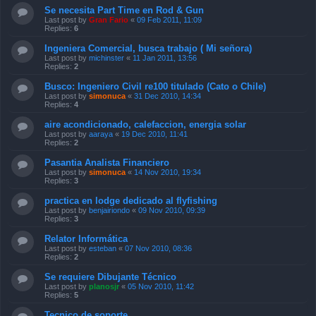
Se necesita Part Time en Rod & Gun
Last post by
Gran Fario
«
09 Feb 2011, 11:09
Replies:
6
Ingeniera Comercial, busca trabajo ( Mi señora)
Last post by
michinster
«
11 Jan 2011, 13:56
Replies:
2
Busco: Ingeniero Civil re100 titulado (Cato o Chile)
Last post by
simonuca
«
31 Dec 2010, 14:34
Replies:
4
aire acondicionado, calefaccion, energia solar
Last post by
aaraya
«
19 Dec 2010, 11:41
Replies:
2
Pasantia Analista Financiero
Last post by
simonuca
«
14 Nov 2010, 19:34
Replies:
3
practica en lodge dedicado al flyfishing
Last post by
benjairiondo
«
09 Nov 2010, 09:39
Replies:
3
Relator Informática
Last post by
esteban
«
07 Nov 2010, 08:36
Replies:
2
Se requiere Dibujante Técnico
Last post by
planosjr
«
05 Nov 2010, 11:42
Replies:
5
Tecnico de soporte