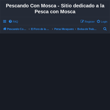
Pescando Con Mosca - Sitio dedicado a la
Pesca con Mosca
FAQ
Register
Login
S
Pescando Con Mosca
El Foro de la Pesca con Mosca en Chile
Persa Mosquero
Bolsa de Trabajo
e
a
r
c
h