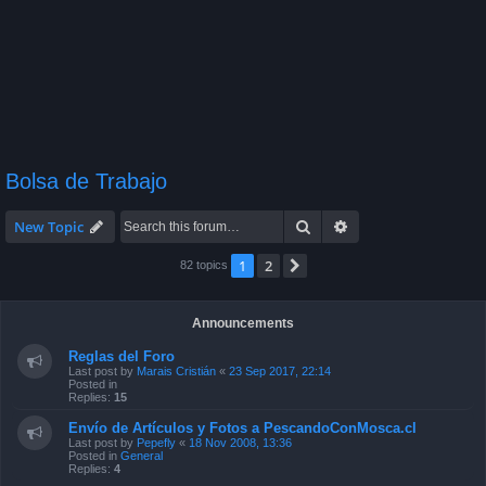
Bolsa de Trabajo
Search
Advanced search
New Topic
1
2
Next
82 topics
Announcements
Reglas del Foro
Last post by
Marais Cristián
«
23 Sep 2017, 22:14
Posted in
Replies:
15
Envío de Artículos y Fotos a PescandoConMosca.cl
Last post by
Pepefly
«
18 Nov 2008, 13:36
Posted in
General
Replies:
4