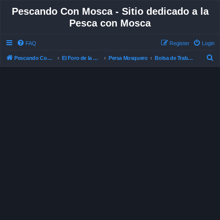
Pescando Con Mosca - Sitio dedicado a la
Pesca con Mosca
FAQ
Register
Login
S
Pescando Con Mosca
El Foro de la Pesca con Mosca en Chile
Persa Mosquero
Bolsa de Trabajo
e
a
r
c
h