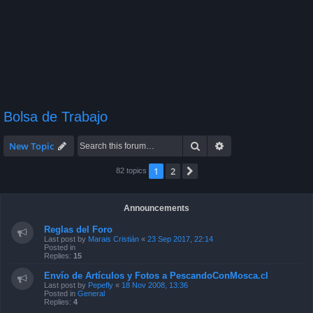
Bolsa de Trabajo
Search
Advanced search
New Topic
1
2
Next
82 topics
Announcements
Reglas del Foro
Last post by
Marais Cristián
«
23 Sep 2017, 22:14
Posted in
Replies:
15
Envío de Artículos y Fotos a PescandoConMosca.cl
Last post by
Pepefly
«
18 Nov 2008, 13:36
Posted in
General
Replies:
4