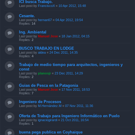
ICI busca Trabajo.
Last post by
FranciscoX
«
10 Apr 2012, 15:48
Cesante.
Last post by
hernan67
«
04 Apr 2012, 19:54
Replies:
14
Ing. Ambiental
Last post by
Manuel Jose
«
18 Jan 2012, 04:15
Replies:
2
BUSCO TRABAJO EN LODGE
Last post by
aldea
«
24 Dec 2011, 14:35
Replies:
4
Trabajo de medio tiempo para arquitectos, ingenieros y
const
Last post by
planosjr
«
23 Dec 2011, 14:29
Replies:
2
Guias de Pesca en la Patagonia
Last post by
Manuel Jose
«
17 Nov 2011, 18:53
Replies:
7
Ingeniero de Procesos
Last post by
M.Hernández.M
«
07 Nov 2011, 11:36
Oferta de Trabajo para Ingeniero Informático en Puelo
Last post by
ignaciogirardi
«
21 Oct 2011, 16:54
Replies:
1
buena pega publica en Coyhaique