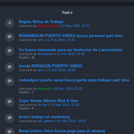
Topics
Reglas Bolsa de Trabajo
Last post by
Manuel Jose
«
21 May 2008, 16:52
RODANDGUN PUERTO VARAS busca personal part time
Last post by
artu
«
11 Feb 2016, 14:30
Se busca interesado para ser Instructor de Lanzamiento
Last post by
fishingmen
«
21 Oct 2015, 01:00
Replies:
11
tienda ROD&GUN PUERTO VARAS
Last post by
artu
«
21 Dec 2014, 19:08
rodandgun puerto varas busca gente para trabajar part time
.
Last post by
planosjr
«
18 Dec 2014, 21:03
Replies:
1
Cupo Ventas febrero Rod & Gun
Last post by
fischer
«
24 Mar 2014, 15:32
Replies:
4
busco trabajo en marketing
Last post by
luis_alberto
«
01 Mar 2014, 18:02
Benja (chino chico busca pega para el verano)