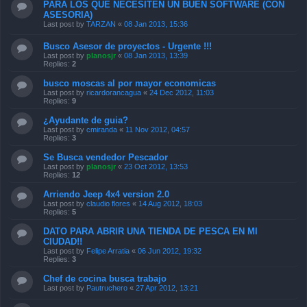
PARA LOS QUE NECESITEN UN BUEN SOFTWARE (CON
ASESORIA)
Last post by
TARZAN
«
08 Jan 2013, 15:36
Busco Asesor de proyectos - Urgente !!!
Last post by
planosjr
«
08 Jan 2013, 13:39
Replies:
2
busco moscas al por mayor economicas
Last post by
ricardorancagua
«
24 Dec 2012, 11:03
Replies:
9
¿Ayudante de guia?
Last post by
cmiranda
«
11 Nov 2012, 04:57
Replies:
3
Se Busca vendedor Pescador
Last post by
planosjr
«
23 Oct 2012, 13:53
Replies:
12
Arriendo Jeep 4x4 version 2.0
Last post by
claudio flores
«
14 Aug 2012, 18:03
Replies:
5
DATO PARA ABRIR UNA TIENDA DE PESCA EN MI
CIUDAD!!
Last post by
Felipe Arratia
«
06 Jun 2012, 19:32
Replies:
3
Chef de cocina busca trabajo
Last post by
Pautruchero
«
27 Apr 2012, 13:21