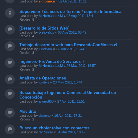
Last post by
simonuca
«
02 Oct 2011, 13:11
Supervisor Técnicos de Terreno / soporte Informática
Last post by
M.Hernández.M
«
08 Aug 2011, 18:41
Replies:
5
[Desarrollo de Sitios Web]
Last post by
txelitxelius
«
03 Aug 2011, 05:49
Replies:
4
Trabajo desarrollo web para PescandoConMosca.cl
Last post by
CuerVoX
«
17 Jun 2011, 13:44
Replies:
3
Ingeniero PreVenta de Servicios TI
Last post by
M.Hernández.M
«
26 May 2011, 16:57
Replies:
2
Analísta de Operaciones
Last post by
jundiks
«
23 May 2011, 13:44
Busco trabajo Ingeniero Comercial Universidad de
Concepción
Last post by
alvaro858
«
27 Apr 2011, 11:51
Movidita
Last post by
daweno
«
16 Apr 2011, 17:21
Replies:
2
Busco un chofer tolva con contactos.
Last post by
Sir Noelio
«
31 Mar 2011, 18:17