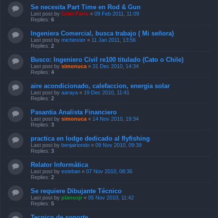
Se necesita Part Time en Rod & Gun
Last post by
Gran Fario
«
09 Feb 2011, 11:09
Replies:
6
Ingeniera Comercial, busca trabajo ( Mi señora)
Last post by
michinster
«
11 Jan 2011, 13:56
Replies:
2
Busco: Ingeniero Civil re100 titulado (Cato o Chile)
Last post by
simonuca
«
31 Dec 2010, 14:34
Replies:
4
aire acondicionado, calefaccion, energia solar
Last post by
aaraya
«
19 Dec 2010, 11:41
Replies:
2
Pasantia Analista Financiero
Last post by
simonuca
«
14 Nov 2010, 19:34
Replies:
3
practica en lodge dedicado al flyfishing
Last post by
benjairiondo
«
09 Nov 2010, 09:39
Replies:
3
Relator Informática
Last post by
esteban
«
07 Nov 2010, 08:36
Replies:
2
Se requiere Dibujante Técnico
Last post by
planosjr
«
05 Nov 2010, 11:42
Replies:
5
Tecnico de soporte