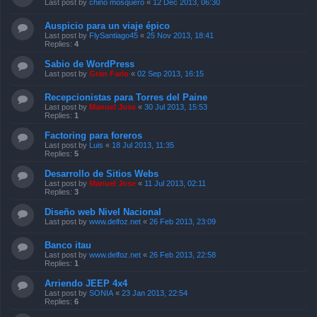
Last post by
chino mosquero
«
12 Dec 2013, 06:30
Auspicio para un viaje épico
Last post by
FlySantiago45
«
25 Nov 2013, 18:41
Replies:
4
Sabio de WordPress
Last post by
Gran Fario
«
02 Sep 2013, 16:15
Recepcionistas para Torres del Paine
Last post by
Manuel Jose
«
30 Jul 2013, 15:53
Replies:
1
Factoring para foreros
Last post by
Luis
«
18 Jul 2013, 11:35
Replies:
5
Desarrollo de Sitios Webs
Last post by
Manuel Jose
«
11 Jul 2013, 02:11
Replies:
3
Diseño web Nivel Nacional
Last post by
www.delfoz.net
«
26 Feb 2013, 23:09
Banco itau
Last post by
www.delfoz.net
«
26 Feb 2013, 22:58
Replies:
1
Arriendo JEEP 4x4
Last post by
SONIA
«
23 Jan 2013, 22:54
Replies:
6