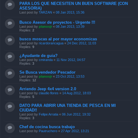
PARA LOS QUE NECESITEN UN BUEN SOFTWARE (CON
ASESORIA)
Last post by
TARZAN
«
08 Jan 2013, 15:36
Busco Asesor de proyectos - Urgente !!!
Last post by
planosjr
«
08 Jan 2013, 13:39
Replies:
2
busco moscas al por mayor economicas
Last post by
ricardorancagua
«
24 Dec 2012, 11:03
Replies:
9
¿Ayudante de guia?
Last post by
cmiranda
«
11 Nov 2012, 04:57
Replies:
3
Se Busca vendedor Pescador
Last post by
planosjr
«
23 Oct 2012, 13:53
Replies:
12
Arriendo Jeep 4x4 version 2.0
Last post by
claudio flores
«
14 Aug 2012, 18:03
Replies:
5
DATO PARA ABRIR UNA TIENDA DE PESCA EN MI
CIUDAD!!
Last post by
Felipe Arratia
«
06 Jun 2012, 19:32
Replies:
3
Chef de cocina busca trabajo
Last post by
Pautruchero
«
27 Apr 2012, 13:21