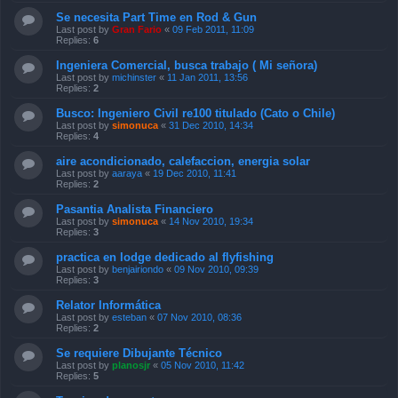
Se necesita Part Time en Rod & Gun
Last post by
Gran Fario
«
09 Feb 2011, 11:09
Replies:
6
Ingeniera Comercial, busca trabajo ( Mi señora)
Last post by
michinster
«
11 Jan 2011, 13:56
Replies:
2
Busco: Ingeniero Civil re100 titulado (Cato o Chile)
Last post by
simonuca
«
31 Dec 2010, 14:34
Replies:
4
aire acondicionado, calefaccion, energia solar
Last post by
aaraya
«
19 Dec 2010, 11:41
Replies:
2
Pasantia Analista Financiero
Last post by
simonuca
«
14 Nov 2010, 19:34
Replies:
3
practica en lodge dedicado al flyfishing
Last post by
benjairiondo
«
09 Nov 2010, 09:39
Replies:
3
Relator Informática
Last post by
esteban
«
07 Nov 2010, 08:36
Replies:
2
Se requiere Dibujante Técnico
Last post by
planosjr
«
05 Nov 2010, 11:42
Replies:
5