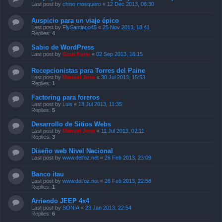
Last post by
chino mosquero
«
12 Dec 2013, 06:30
Auspicio para un viaje épico
Last post by
FlySantiago45
«
25 Nov 2013, 18:41
Replies:
4
Sabio de WordPress
Last post by
Gran Fario
«
02 Sep 2013, 16:15
Recepcionistas para Torres del Paine
Last post by
Manuel Jose
«
30 Jul 2013, 15:53
Replies:
1
Factoring para foreros
Last post by
Luis
«
18 Jul 2013, 11:35
Replies:
5
Desarrollo de Sitios Webs
Last post by
Manuel Jose
«
11 Jul 2013, 02:11
Replies:
3
Diseño web Nivel Nacional
Last post by
www.delfoz.net
«
26 Feb 2013, 23:09
Banco itau
Last post by
www.delfoz.net
«
26 Feb 2013, 22:58
Replies:
1
Arriendo JEEP 4x4
Last post by
SONIA
«
23 Jan 2013, 22:54
Replies:
6