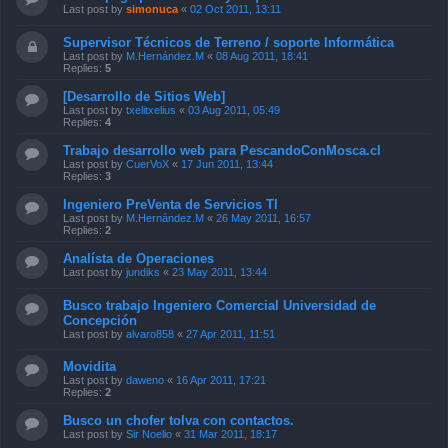
Last post by
simonuca
«
02 Oct 2011, 13:11
Supervisor Técnicos de Terreno / soporte Informática
Last post by
M.Hernández.M
«
08 Aug 2011, 18:41
Replies:
5
[Desarrollo de Sitios Web]
Last post by
txelitxelius
«
03 Aug 2011, 05:49
Replies:
4
Trabajo desarrollo web para PescandoConMosca.cl
Last post by
CuerVoX
«
17 Jun 2011, 13:44
Replies:
3
Ingeniero PreVenta de Servicios TI
Last post by
M.Hernández.M
«
26 May 2011, 16:57
Replies:
2
Analísta de Operaciones
Last post by
jundiks
«
23 May 2011, 13:44
Busco trabajo Ingeniero Comercial Universidad de
Concepción
Last post by
alvaro858
«
27 Apr 2011, 11:51
Movidita
Last post by
daweno
«
16 Apr 2011, 17:21
Replies:
2
Busco un chofer tolva con contactos.
Last post by
Sir Noelio
«
31 Mar 2011, 18:17