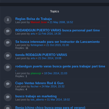
Topics
Reglas Bolsa de Trabajo
Last post by
Manuel Jose
«
21 May 2008, 16:52
RODANDGUN PUERTO VARAS busca personal part time
Last post by
artu
«
11 Feb 2016, 14:30
Se busca interesado para ser Instructor de Lanzamiento
Last post by
fishingmen
«
21 Oct 2015, 01:00
Replies:
11
tienda ROD&GUN PUERTO VARAS
Last post by
artu
«
21 Dec 2014, 19:08
rodandgun puerto varas busca gente para trabajar part time
.
Last post by
planosjr
«
18 Dec 2014, 21:03
Replies:
1
Cupo Ventas febrero Rod & Gun
Last post by
fischer
«
24 Mar 2014, 15:32
Replies:
4
busco trabajo en marketing
Last post by
luis_alberto
«
01 Mar 2014, 18:02
Benja (chino chico busca pega para el verano)