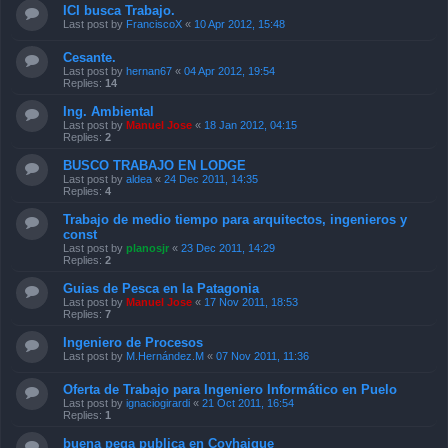
ICI busca Trabajo.
Last post by
FranciscoX
«
10 Apr 2012, 15:48
Cesante.
Last post by
hernan67
«
04 Apr 2012, 19:54
Replies:
14
Ing. Ambiental
Last post by
Manuel Jose
«
18 Jan 2012, 04:15
Replies:
2
BUSCO TRABAJO EN LODGE
Last post by
aldea
«
24 Dec 2011, 14:35
Replies:
4
Trabajo de medio tiempo para arquitectos, ingenieros y
const
Last post by
planosjr
«
23 Dec 2011, 14:29
Replies:
2
Guias de Pesca en la Patagonia
Last post by
Manuel Jose
«
17 Nov 2011, 18:53
Replies:
7
Ingeniero de Procesos
Last post by
M.Hernández.M
«
07 Nov 2011, 11:36
Oferta de Trabajo para Ingeniero Informático en Puelo
Last post by
ignaciogirardi
«
21 Oct 2011, 16:54
Replies:
1
buena pega publica en Coyhaique