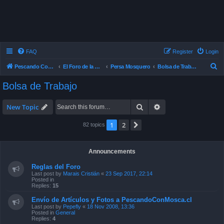
FAQ
Register
Login
S
Pescando Con Mosca
El Foro de la Pesca con Mosca en Chile
Persa Mosquero
Bolsa de Trabajo
e
Bolsa de Trabajo
a
r
Search
Advanced search
New Topic
c
1
2
Next
82 topics
h
Announcements
Reglas del Foro
Last post by
Marais Cristián
«
23 Sep 2017, 22:14
Posted in
Replies:
15
Envío de Artículos y Fotos a PescandoConMosca.cl
Last post by
Pepefly
«
18 Nov 2008, 13:36
Posted in
General
Replies:
4