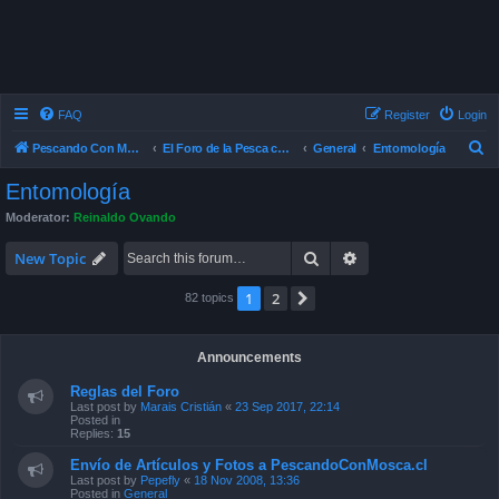
FAQ
Register
Login
S
Pescando Con Mosca
El Foro de la Pesca con Mosca en Chile
General
Entomología
e
Entomología
a
Moderator:
Reinaldo Ovando
r
Search
Advanced search
c
New Topic
h
1
2
Next
82 topics
Announcements
Reglas del Foro
Last post by
Marais Cristián
«
23 Sep 2017, 22:14
Posted in
Replies:
15
Envío de Artículos y Fotos a PescandoConMosca.cl
Last post by
Pepefly
«
18 Nov 2008, 13:36
Posted in
General