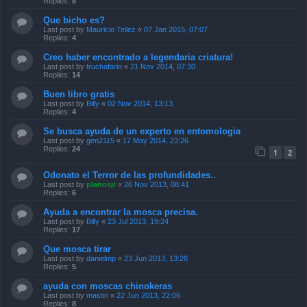
Replies:
8
Que bicho es?
Last post by
Mauricio Tellez
«
07 Jan 2015, 07:07
Replies:
4
Creo haber encontrado a legendaria criatura!
Last post by
truchafario
«
21 Nov 2014, 07:30
Replies:
14
Buen libro gratis
Last post by
Billy
«
02 Nov 2014, 13:13
Replies:
4
Se busca ayuda de un experto en entomologia
Last post by
gen2115
«
17 May 2014, 23:26
Replies:
24
1
2
Odonato el Terror de las profundidades..
Last post by
planosjr
«
26 Nov 2013, 08:41
Replies:
6
Ayuda a encontrar la mosca precisa.
Last post by
Billy
«
23 Jul 2013, 19:24
Replies:
17
Que mosca tirar
Last post by
danielmp
«
23 Jun 2013, 13:28
Replies:
5
ayuda con moscas chinokeras
Last post by
mastin
«
22 Jun 2013, 22:06
Replies:
8