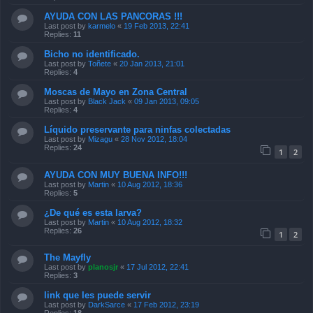
AYUDA CON LAS PANCORAS !!!
Last post by
karmelo
«
19 Feb 2013, 22:41
Replies:
11
Bicho no identificado.
Last post by
Toñete
«
20 Jan 2013, 21:01
Replies:
4
Moscas de Mayo en Zona Central
Last post by
Black Jack
«
09 Jan 2013, 09:05
Replies:
4
Líquido preservante para ninfas colectadas
Last post by
Mizagu
«
28 Nov 2012, 18:04
Replies:
24
1
2
AYUDA CON MUY BUENA INFO!!!
Last post by
Martin
«
10 Aug 2012, 18:36
Replies:
5
¿De qué es esta larva?
Last post by
Martin
«
10 Aug 2012, 18:32
Replies:
26
1
2
The Mayfly
Last post by
planosjr
«
17 Jul 2012, 22:41
Replies:
3
link que les puede servir
Last post by
DarkSarce
«
17 Feb 2012, 23:19