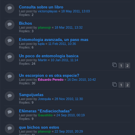
Consulta sobre un libro
Last post by
victorsplayas
«
18 May 2011, 13:03
Replies:
2
Bichos
Last post by
planosjr
«
18 Mar 2011, 13:32
Replies:
3
Entomologia avanzada, un paso mas
Last post by
lupla
«
11 Feb 2011, 10:36
Replies:
6
Un poco de entomologia basica
Last post by
Martin
«
10 Jan 2011, 11:14
Replies:
24
1
2
Un escorpion o es otra especie?
Last post by
Eduardo Peredo
«
16 Dec 2010, 10:42
Replies:
30
1
2
Sanguijuelas
Last post by
Jotequila
«
28 Nov 2010, 11:30
Replies:
9
Efémeras “Endieciochadas”
Last post by
Gaushito
«
24 Sep 2010, 00:19
Replies:
9
que bichos son estos
Last post by
planosjr
«
22 Sep 2010, 20:29