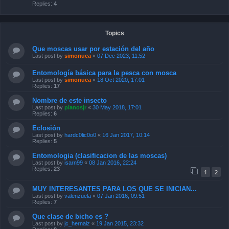
Replies:
4
Topics
Que moscas usar por estación del año
Last post by
simonuca
«
07 Dec 2023, 11:52
Entomología básica para la pesca con mosca
Last post by
simonuca
«
18 Oct 2020, 17:01
Replies:
17
Nombre de este insecto
Last post by
planosjr
«
30 May 2018, 17:01
Replies:
6
Eclosión
Last post by
hardc0lic0o0
«
16 Jan 2017, 10:14
Replies:
5
Entomologia (clasificacion de las moscas)
Last post by
isarn99
«
08 Jan 2016, 22:24
Replies:
23
1
2
MUY INTERESANTES PARA LOS QUE SE INICIAN...
Last post by
valenzuela
«
07 Jan 2016, 09:51
Replies:
7
Que clase de bicho es ?
Last post by
jc_hernaiz
«
19 Jan 2015, 23:32