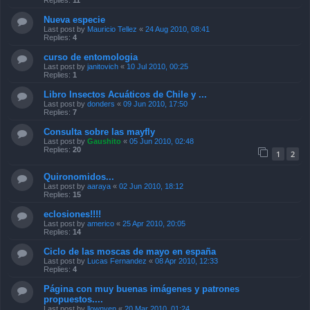
Replies:
11
Nueva especie
Last post by
Mauricio Tellez
«
24 Aug 2010, 08:41
Replies:
4
curso de entomologia
Last post by
janitovich
«
10 Jul 2010, 00:25
Replies:
1
Libro Insectos Acuáticos de Chile y ...
Last post by
donders
«
09 Jun 2010, 17:50
Replies:
7
Consulta sobre las mayfly
Last post by
Gaushito
«
05 Jun 2010, 02:48
Replies:
20
1
2
Quironomidos...
Last post by
aaraya
«
02 Jun 2010, 18:12
Replies:
15
eclosiones!!!!
Last post by
americo
«
25 Apr 2010, 20:05
Replies:
14
Ciclo de las moscas de mayo en españa
Last post by
Lucas Fernandez
«
08 Apr 2010, 12:33
Replies:
4
Página con muy buenas imágenes y patrones
propuestos....
Last post by
llownyen
«
20 Mar 2010, 01:24