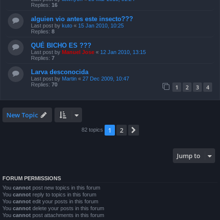
Replies:
16
alguien vio antes este insecto???
Last post by
kuto
«
15 Jan 2010, 10:25
Replies:
8
QUÉ BICHO ES ???
Last post by
Manuel Jose
«
12 Jan 2010, 13:15
Replies:
7
Larva desconocida
Last post by
Martin
«
27 Dec 2009, 10:47
Replies:
70
1
2
3
4
New Topic
1
2
Next
82 topics
Jump to
FORUM PERMISSIONS
You
cannot
post new topics in this forum
You
cannot
reply to topics in this forum
You
cannot
edit your posts in this forum
You
cannot
delete your posts in this forum
You
cannot
post attachments in this forum