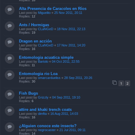
Replies:
18
Alta Presencia de Caracoles en Ríos
Last post by
Miguelito
«
25 Nov 2011, 20:11
Replies:
12
Ants / Hormigas
Last post by
CLaNGeD
«
18 Nov 2011, 22:13
Replies:
19
Dragon en acción
Last post by
CLaNGeD
«
17 Nov 2011, 14:20
Replies:
16
Entomologia acuatica simple
Last post by
Bartolo
«
04 Oct 2011, 22:55
Replies:
11
Entomologia rio Loa
Last post by
omarcardueliss
«
28 Sep 2011, 20:26
Replies:
30
1
2
Fish Bugs
Last post by
Grizzly
«
04 Sep 2011, 19:10
Replies:
6
attire and khaki trench coats
Last post by
dimfta
«
16 Aug 2011, 14:03
Replies:
16
¿Alguien conoce este insecto?
Last post by
negrocaster
«
21 Jul 2011, 09:11
Replies:
14