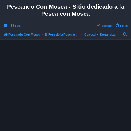
Pescando Con Mosca - Sitio dedicado a la
Pesca con Mosca
FAQ
Register
Login
S
Pescando Con Mosca
El Foro de la Pesca con Mosca en Chile
General
Denuncias
e
a
r
c
h