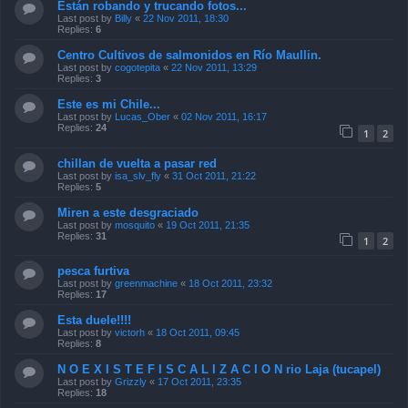
Están robando y trucando fotos...
Last post by
Billy
«
22 Nov 2011, 18:30
Replies:
6
Centro Cultivos de salmonidos en Río Maullin.
Last post by
cogotepita
«
22 Nov 2011, 13:29
Replies:
3
Este es mi Chile...
Last post by
Lucas_Ober
«
02 Nov 2011, 16:17
Replies:
24
1
2
chillan de vuelta a pasar red
Last post by
isa_slv_fly
«
31 Oct 2011, 21:22
Replies:
5
Miren a este desgraciado
Last post by
mosquito
«
19 Oct 2011, 21:35
Replies:
31
1
2
pesca furtiva
Last post by
greenmachine
«
18 Oct 2011, 23:32
Replies:
17
Esta duele!!!!
Last post by
victorh
«
18 Oct 2011, 09:45
Replies:
8
N O E X I S T E F I S C A L I Z A C I O N rio Laja (tucapel)
Last post by
Grizzly
«
17 Oct 2011, 23:35
Replies:
18