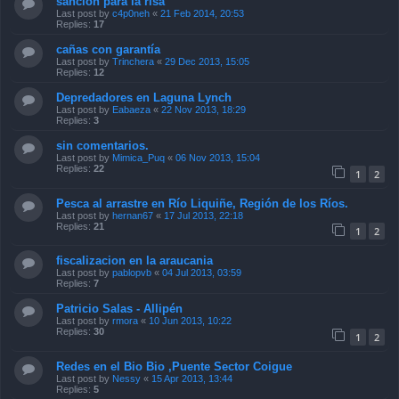
sancion para la risa
Last post by
c4p0neh
«
21 Feb 2014, 20:53
Replies:
17
cañas con garantía
Last post by
Trinchera
«
29 Dec 2013, 15:05
Replies:
12
Depredadores en Laguna Lynch
Last post by
Eabaeza
«
22 Nov 2013, 18:29
Replies:
3
sin comentarios.
Last post by
Mimica_Puq
«
06 Nov 2013, 15:04
Replies:
22
1
2
Pesca al arrastre en Río Liquiñe, Región de los Ríos.
Last post by
hernan67
«
17 Jul 2013, 22:18
Replies:
21
1
2
fiscalizacion en la araucania
Last post by
pablopvb
«
04 Jul 2013, 03:59
Replies:
7
Patricio Salas - Allipén
Last post by
rmora
«
10 Jun 2013, 10:22
Replies:
30
1
2
Redes en el Bio Bio ,Puente Sector Coigue
Last post by
Nessy
«
15 Apr 2013, 13:44
Replies:
5