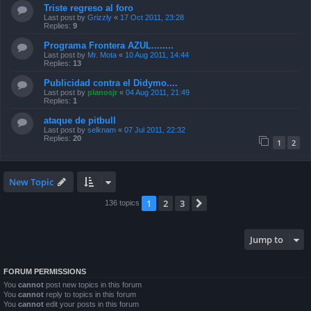
Triste regreso al foro
Last post by
Grizzly
«
17 Oct 2011, 23:28
Replies:
9
Programa Frontera AZUL........
Last post by
Mr. Mota
«
10 Aug 2011, 14:44
Replies:
13
Publicidad contra el Didymo....
Last post by
planosjr
«
04 Aug 2011, 21:49
Replies:
1
ataque de pitbull
Last post by
selknam
«
07 Jul 2011, 22:32
Replies:
20
1
2
New Topic
1
2
3
Next
136 topics
Jump to
FORUM PERMISSIONS
You
cannot
post new topics in this forum
You
cannot
reply to topics in this forum
You
cannot
edit your posts in this forum