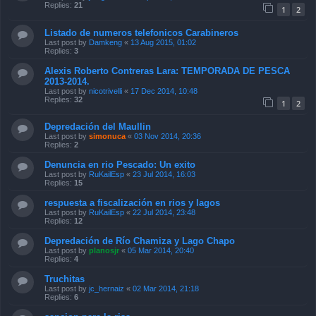
Replies:
21
1
2
Listado de numeros telefonicos Carabineros
Last post by
Damkeng
«
13 Aug 2015, 01:02
Replies:
3
Alexis Roberto Contreras Lara: TEMPORADA DE PESCA
2013-2014.
Last post by
nicotrivelli
«
17 Dec 2014, 10:48
Replies:
32
1
2
Depredación del Maullin
Last post by
simonuca
«
03 Nov 2014, 20:36
Replies:
2
Denuncia en rio Pescado: Un exito
Last post by
RuKailEsp
«
23 Jul 2014, 16:03
Replies:
15
respuesta a fiscalización en rios y lagos
Last post by
RuKailEsp
«
22 Jul 2014, 23:48
Replies:
12
Depredación de Río Chamiza y Lago Chapo
Last post by
planosjr
«
05 Mar 2014, 20:40
Replies:
4
Truchitas
Last post by
jc_hernaiz
«
02 Mar 2014, 21:18
Replies:
6