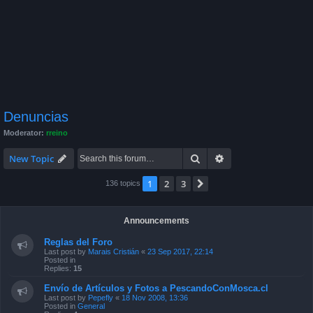
Denuncias
Moderator:
rreino
Search
Advanced search
New Topic
1
2
3
Next
136 topics
Announcements
Reglas del Foro
Last post by
Marais Cristián
«
23 Sep 2017, 22:14
Posted in
Replies:
15
Envío de Artículos y Fotos a PescandoConMosca.cl
Last post by
Pepefly
«
18 Nov 2008, 13:36
Posted in
General