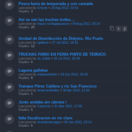
Pesca fuera de temporada y con carnada
Last post by
Grizzly
«
20 Aug 2012, 01:51
Replies:
3
Así se van las truchas trofeo....
Last post by
mauro schiappacasse
«
04 Aug 2012, 03:14
Replies:
29
1
2
Unidad de Desinfección de Didymo, Río Puelo
Last post by
rgellona
«
27 Jul 2012, 18:15
Replies:
12
TRUCHAS FARIO EN FERIA PINTO DE TEMUCO
Last post by
rio_ñuble
«
26 Jul 2012, 02:49
Replies:
6
Laguna galletue
Last post by
matiasantonio
«
18 Jun 2012, 03:10
Replies:
8
Tranque Pérez Caldera y río San Francisco
Last post by
omarcardueliss
«
30 Apr 2012, 21:56
Replies:
1
Justo andaba sin cámara !
Last post by
Casencio
«
31 Mar 2012, 17:58
Replies:
5
falta fiscalizacion en rio claro
Last post by
ricardorancagua
«
09 Jan 2012, 23:14
Replies:
5