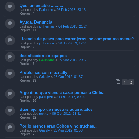
Que lamentable ..........
Last post by
Patiperro
«
26 Feb 2013, 23:13
Replies:
4
Ayuda, Denuncia
Last post by
jc_hernaiz
«
06 Feb 2013, 21:24
Replies:
17
Licencia de pesca para extranjeros, se compran realmente?
Last post by
jc_hernaiz
«
28 Jan 2013, 17:23
Replies:
6
desinfeccion de equipos
Last post by
Gaushito
«
15 Nov 2012, 23:55
Replies:
6
Problemas con mazitafly
Last post by
Grizzly
«
28 Oct 2012, 01:37
Replies:
29
1
2
Argentino que viene a cazar pumas a Chile...
Last post by
pablopvb
«
21 Oct 2012, 00:09
Replies:
19
Buen ejempo de nuestras autoridades
Last post by
nexxo
«
09 Oct 2012, 13:41
Replies:
12
Por lo menos eran Cohos y no truchas...
Last post by
Grizzly
«
20 Aug 2012, 01:53
Replies:
7