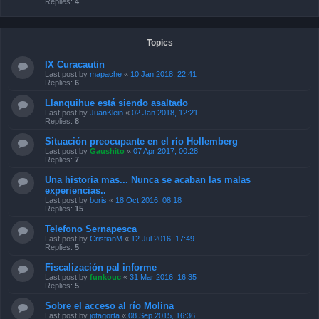
Replies:
4
Topics
IX Curacautin
Last post by
mapache
«
10 Jan 2018, 22:41
Replies:
6
Llanquihue está siendo asaltado
Last post by
JuanKlein
«
02 Jan 2018, 12:21
Replies:
8
Situación preocupante en el río Hollemberg
Last post by
Gaushito
«
07 Apr 2017, 00:28
Replies:
7
Una historia mas... Nunca se acaban las malas
experiencias..
Last post by
boris
«
18 Oct 2016, 08:18
Replies:
15
Telefono Sernapesca
Last post by
CristianM
«
12 Jul 2016, 17:49
Replies:
5
Fiscalización pal informe
Last post by
funkouc
«
31 Mar 2016, 16:35
Replies:
5
Sobre el acceso al río Molina
Last post by
jotagorta
«
08 Sep 2015, 16:36