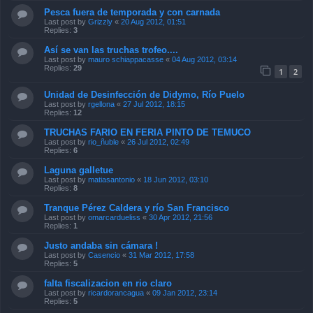
Pesca fuera de temporada y con carnada
Last post by
Grizzly
«
20 Aug 2012, 01:51
Replies:
3
Así se van las truchas trofeo....
Last post by
mauro schiappacasse
«
04 Aug 2012, 03:14
Replies:
29
1
2
Unidad de Desinfección de Didymo, Río Puelo
Last post by
rgellona
«
27 Jul 2012, 18:15
Replies:
12
TRUCHAS FARIO EN FERIA PINTO DE TEMUCO
Last post by
rio_ñuble
«
26 Jul 2012, 02:49
Replies:
6
Laguna galletue
Last post by
matiasantonio
«
18 Jun 2012, 03:10
Replies:
8
Tranque Pérez Caldera y río San Francisco
Last post by
omarcardueliss
«
30 Apr 2012, 21:56
Replies:
1
Justo andaba sin cámara !
Last post by
Casencio
«
31 Mar 2012, 17:58
Replies:
5
falta fiscalizacion en rio claro
Last post by
ricardorancagua
«
09 Jan 2012, 23:14
Replies:
5