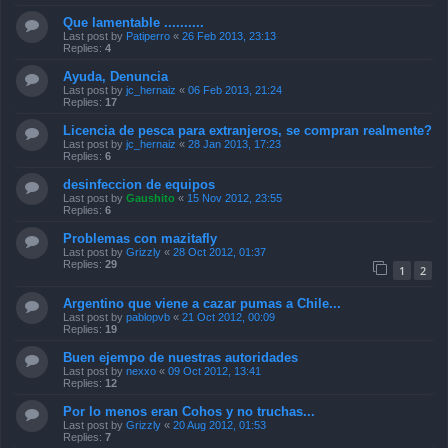
Que lamentable ..........
Last post by
Patiperro
«
26 Feb 2013, 23:13
Replies:
4
Ayuda, Denuncia
Last post by
jc_hernaiz
«
06 Feb 2013, 21:24
Replies:
17
Licencia de pesca para extranjeros, se compran realmente?
Last post by
jc_hernaiz
«
28 Jan 2013, 17:23
Replies:
6
desinfeccion de equipos
Last post by
Gaushito
«
15 Nov 2012, 23:55
Replies:
6
Problemas con mazitafly
Last post by
Grizzly
«
28 Oct 2012, 01:37
Replies:
29
1
2
Argentino que viene a cazar pumas a Chile...
Last post by
pablopvb
«
21 Oct 2012, 00:09
Replies:
19
Buen ejempo de nuestras autoridades
Last post by
nexxo
«
09 Oct 2012, 13:41
Replies:
12
Por lo menos eran Cohos y no truchas...
Last post by
Grizzly
«
20 Aug 2012, 01:53
Replies:
7