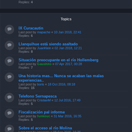
Replies:
4
Topics
IX Curacautin
Last post by
mapache
«
10 Jan 2018, 22:41
Replies:
6
Llanquihue está siendo asaltado
Last post by
JuanKlein
«
02 Jan 2018, 12:21
Replies:
8
Situación preocupante en el río Hollemberg
Last post by
Gaushito
«
07 Apr 2017, 00:28
Replies:
7
Una historia mas... Nunca se acaban las malas
experiencias..
Last post by
boris
«
18 Oct 2016, 08:18
Replies:
15
Telefono Sernapesca
Last post by
CristianM
«
12 Jul 2016, 17:49
Replies:
5
Fiscalización pal informe
Last post by
funkouc
«
31 Mar 2016, 16:35
Replies:
5
Sobre el acceso al río Molina