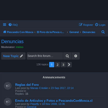
FAQ
Register
Login
S
Pescando Con Mosca
El Foro de la Pesca con Mosca en Chile
General
Denuncias
e
Denuncias
a
Moderator:
rreino
r
Search
Advanced search
c
New Topic
h
1
2
3
Next
136 topics
Announcements
Reglas del Foro
Last post by
Marais Cristián
«
23 Sep 2017, 22:14
Posted in
Replies:
15
Envío de Artículos y Fotos a PescandoConMosca.cl
Last post by
Pepefly
«
18 Nov 2008, 13:36
Posted in
General