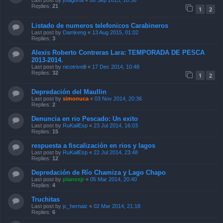
Last post by
jotagorta
«
08 Sep 2015, 16:36
Replies:
21
1
2
Listado de numeros telefonicos Carabineros
Last post by
Damkeng
«
13 Aug 2015, 01:02
Replies:
3
Alexis Roberto Contreras Lara: TEMPORADA DE PESCA
2013-2014.
Last post by
nicotrivelli
«
17 Dec 2014, 10:48
Replies:
32
1
2
Depredación del Maullin
Last post by
simonuca
«
03 Nov 2014, 20:36
Replies:
2
Denuncia en rio Pescado: Un exito
Last post by
RuKailEsp
«
23 Jul 2014, 16:03
Replies:
15
respuesta a fiscalización en rios y lagos
Last post by
RuKailEsp
«
22 Jul 2014, 23:48
Replies:
12
Depredación de Río Chamiza y Lago Chapo
Last post by
planosjr
«
05 Mar 2014, 20:40
Replies:
4
Truchitas
Last post by
jc_hernaiz
«
02 Mar 2014, 21:18
Replies:
6