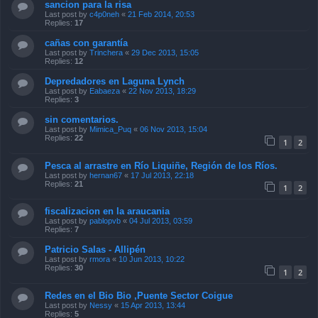
sancion para la risa
Last post by
c4p0neh
«
21 Feb 2014, 20:53
Replies:
17
cañas con garantía
Last post by
Trinchera
«
29 Dec 2013, 15:05
Replies:
12
Depredadores en Laguna Lynch
Last post by
Eabaeza
«
22 Nov 2013, 18:29
Replies:
3
sin comentarios.
Last post by
Mimica_Puq
«
06 Nov 2013, 15:04
Replies:
22
1
2
Pesca al arrastre en Río Liquiñe, Región de los Ríos.
Last post by
hernan67
«
17 Jul 2013, 22:18
Replies:
21
1
2
fiscalizacion en la araucania
Last post by
pablopvb
«
04 Jul 2013, 03:59
Replies:
7
Patricio Salas - Allipén
Last post by
rmora
«
10 Jun 2013, 10:22
Replies:
30
1
2
Redes en el Bio Bio ,Puente Sector Coigue
Last post by
Nessy
«
15 Apr 2013, 13:44
Replies:
5