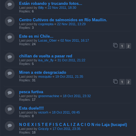
Están robando y trucando fotos...
Last post by
Billy
«
22 Nov 2011, 18:30
Replies:
6
Centro Cultivos de salmonidos en Río Maullin.
Last post by
cogotepita
«
22 Nov 2011, 13:29
Replies:
3
Este es mi Chile...
Last post by
Lucas_Ober
«
02 Nov 2011, 16:17
Replies:
24
1
2
chillan de vuelta a pasar red
Last post by
isa_slv_fly
«
31 Oct 2011, 21:22
Replies:
5
Miren a este desgraciado
Last post by
mosquito
«
19 Oct 2011, 21:35
Replies:
31
1
2
pesca furtiva
Last post by
greenmachine
«
18 Oct 2011, 23:32
Replies:
17
Esta duele!!!!
Last post by
victorh
«
18 Oct 2011, 09:45
Replies:
8
N O E X I S T E F I S C A L I Z A C I O N rio Laja (tucapel)
Last post by
Grizzly
«
17 Oct 2011, 23:35
Replies:
18