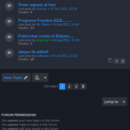
Triste regreso al foro
Last post by
Grizzly
«
17 Oct 2011, 23:28
Replies:
9
Programa Frontera AZUL........
Last post by
Mr. Mota
«
10 Aug 2011, 14:44
Replies:
13
Publicidad contra el Didymo....
Last post by
planosjr
«
04 Aug 2011, 21:49
Replies:
1
ataque de pitbull
Last post by
selknam
«
07 Jul 2011, 22:32
Replies:
20
1
2
New Topic
1
2
3
Next
136 topics
Jump to
FORUM PERMISSIONS
You
cannot
post new topics in this forum
You
cannot
reply to topics in this forum
You
cannot
edit your posts in this forum