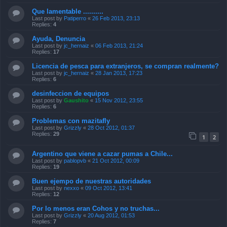
Que lamentable ..........
Last post by
Patiperro
«
26 Feb 2013, 23:13
Replies:
4
Ayuda, Denuncia
Last post by
jc_hernaiz
«
06 Feb 2013, 21:24
Replies:
17
Licencia de pesca para extranjeros, se compran realmente?
Last post by
jc_hernaiz
«
28 Jan 2013, 17:23
Replies:
6
desinfeccion de equipos
Last post by
Gaushito
«
15 Nov 2012, 23:55
Replies:
6
Problemas con mazitafly
Last post by
Grizzly
«
28 Oct 2012, 01:37
Replies:
29
1
2
Argentino que viene a cazar pumas a Chile...
Last post by
pablopvb
«
21 Oct 2012, 00:09
Replies:
19
Buen ejempo de nuestras autoridades
Last post by
nexxo
«
09 Oct 2012, 13:41
Replies:
12
Por lo menos eran Cohos y no truchas...
Last post by
Grizzly
«
20 Aug 2012, 01:53
Replies:
7