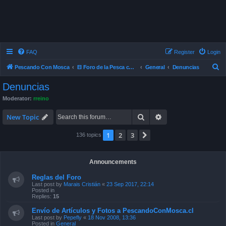
FAQ
Register
Login
S
Pescando Con Mosca
El Foro de la Pesca con Mosca en Chile
General
Denuncias
e
Denuncias
a
Moderator:
rreino
r
Search
Advanced search
c
New Topic
h
1
2
3
Next
136 topics
Announcements
Reglas del Foro
Last post by
Marais Cristián
«
23 Sep 2017, 22:14
Posted in
Replies:
15
Envío de Artículos y Fotos a PescandoConMosca.cl
Last post by
Pepefly
«
18 Nov 2008, 13:36
Posted in
General