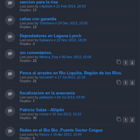
sancion para la risa
Last post by
c4p0neh
«
21 Feb 2014, 20:53
Replies:
17
cañas con garantía
Last post by
Trinchera
«
29 Dec 2013, 15:05
Replies:
12
Depredadores en Laguna Lynch
Last post by
Eabaeza
«
22 Nov 2013, 18:29
Replies:
3
sin comentarios.
Last post by
Mimica_Puq
«
06 Nov 2013, 15:04
Replies:
22
1
2
Pesca al arrastre en Río Liquiñe, Región de los Ríos.
Last post by
hernan67
«
17 Jul 2013, 22:18
Replies:
21
1
2
fiscalizacion en la araucania
Last post by
pablopvb
«
04 Jul 2013, 03:59
Replies:
7
Patricio Salas - Allipén
Last post by
rmora
«
10 Jun 2013, 10:22
Replies:
30
1
2
Redes en el Bio Bio ,Puente Sector Coigue
Last post by
Nessy
«
15 Apr 2013, 13:44
Replies:
5