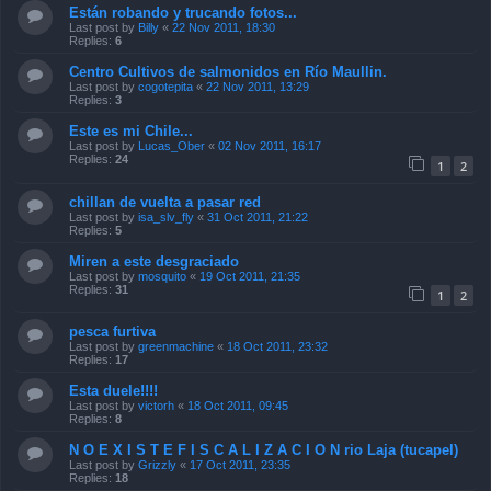
Están robando y trucando fotos...
Last post by
Billy
«
22 Nov 2011, 18:30
Replies:
6
Centro Cultivos de salmonidos en Río Maullin.
Last post by
cogotepita
«
22 Nov 2011, 13:29
Replies:
3
Este es mi Chile...
Last post by
Lucas_Ober
«
02 Nov 2011, 16:17
Replies:
24
1
2
chillan de vuelta a pasar red
Last post by
isa_slv_fly
«
31 Oct 2011, 21:22
Replies:
5
Miren a este desgraciado
Last post by
mosquito
«
19 Oct 2011, 21:35
Replies:
31
1
2
pesca furtiva
Last post by
greenmachine
«
18 Oct 2011, 23:32
Replies:
17
Esta duele!!!!
Last post by
victorh
«
18 Oct 2011, 09:45
Replies:
8
N O E X I S T E F I S C A L I Z A C I O N rio Laja (tucapel)
Last post by
Grizzly
«
17 Oct 2011, 23:35
Replies:
18