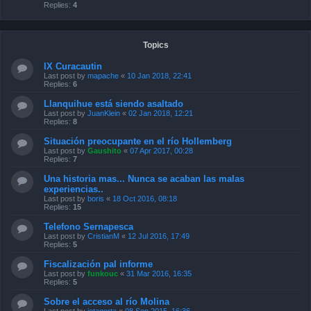
Replies:
4
Topics
IX Curacautin
Last post by
mapache
«
10 Jan 2018, 22:41
Replies:
6
Llanquihue está siendo asaltado
Last post by
JuanKlein
«
02 Jan 2018, 12:21
Replies:
8
Situación preocupante en el río Hollemberg
Last post by
Gaushito
«
07 Apr 2017, 00:28
Replies:
7
Una historia mas... Nunca se acaban las malas
experiencias..
Last post by
boris
«
18 Oct 2016, 08:18
Replies:
15
Telefono Sernapesca
Last post by
CristianM
«
12 Jul 2016, 17:49
Replies:
5
Fiscalización pal informe
Last post by
funkouc
«
31 Mar 2016, 16:35
Replies:
5
Sobre el acceso al río Molina