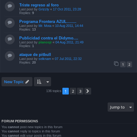
Triste regreso al foro
Last post by
Grizzly
«
17 Oct 2011, 23:28
Replies:
9
Programa Frontera AZUL........
Last post by
Mr. Mota
«
10 Aug 2011, 14:44
Replies:
13
Publicidad contra el Didymo....
Last post by
planosjr
«
04 Aug 2011, 21:49
Replies:
1
ataque de pitbull
Last post by
selknam
«
07 Jul 2011, 22:32
Replies:
20
1
2
New Topic
1
2
3
Next
136 topics
Jump to
FORUM PERMISSIONS
You
cannot
post new topics in this forum
You
cannot
reply to topics in this forum
You
cannot
edit your posts in this forum