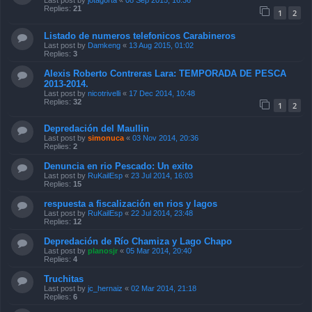
Last post by
jotagorta
«
08 Sep 2015, 16:36
Replies:
21
1
2
Listado de numeros telefonicos Carabineros
Last post by
Damkeng
«
13 Aug 2015, 01:02
Replies:
3
Alexis Roberto Contreras Lara: TEMPORADA DE PESCA
2013-2014.
Last post by
nicotrivelli
«
17 Dec 2014, 10:48
Replies:
32
1
2
Depredación del Maullin
Last post by
simonuca
«
03 Nov 2014, 20:36
Replies:
2
Denuncia en rio Pescado: Un exito
Last post by
RuKailEsp
«
23 Jul 2014, 16:03
Replies:
15
respuesta a fiscalización en rios y lagos
Last post by
RuKailEsp
«
22 Jul 2014, 23:48
Replies:
12
Depredación de Río Chamiza y Lago Chapo
Last post by
planosjr
«
05 Mar 2014, 20:40
Replies:
4
Truchitas
Last post by
jc_hernaiz
«
02 Mar 2014, 21:18
Replies:
6