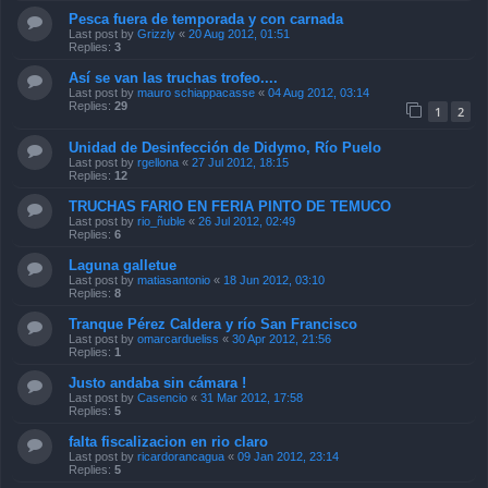
Pesca fuera de temporada y con carnada
Last post by
Grizzly
«
20 Aug 2012, 01:51
Replies:
3
Así se van las truchas trofeo....
Last post by
mauro schiappacasse
«
04 Aug 2012, 03:14
Replies:
29
1
2
Unidad de Desinfección de Didymo, Río Puelo
Last post by
rgellona
«
27 Jul 2012, 18:15
Replies:
12
TRUCHAS FARIO EN FERIA PINTO DE TEMUCO
Last post by
rio_ñuble
«
26 Jul 2012, 02:49
Replies:
6
Laguna galletue
Last post by
matiasantonio
«
18 Jun 2012, 03:10
Replies:
8
Tranque Pérez Caldera y río San Francisco
Last post by
omarcardueliss
«
30 Apr 2012, 21:56
Replies:
1
Justo andaba sin cámara !
Last post by
Casencio
«
31 Mar 2012, 17:58
Replies:
5
falta fiscalizacion en rio claro
Last post by
ricardorancagua
«
09 Jan 2012, 23:14
Replies:
5