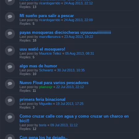
Last post by
ricardogarrido
«
24 Aug 2013, 22:12
Replies:
13
MI sueño para salir a pescar
Last post by
ricardogarrido
«
24 Aug 2013, 22:09
Replies:
5
payas mosqueras dieciocheras uyuuuuuiiiiiiiiiii
Last post by
maxvillanueva
«
23 Aug 2013, 19:22
Replies:
18
uuu watió el mosquero!
Last post by
Mauricio Tellez
«
05 Aug 2013, 08:31
Replies:
5
algo mas de humor
Last post by
Schwartz
«
30 Jul 2013, 10:35
Replies:
10
Nuevo Float para varios pescadores
Last post by
planosjr
«
22 Jul 2013, 22:12
Replies:
11
primera feria binacional
Last post by
Miguelito
«
19 Jul 2013, 17:25
Replies:
3
Como cruzar calle con agua y como cruzar un charco en
bici!!
Last post by
boris
«
09 Jul 2013, 11:12
Replies:
12
Con pena los he dejado..