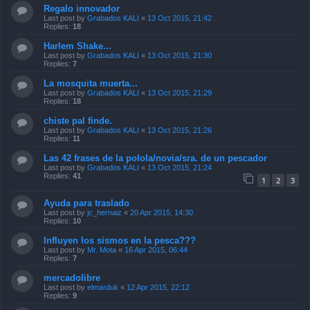
Regalo innovador
Last post by
Grabados KALI
«
13 Oct 2015, 21:42
Replies:
18
Harlem Shake...
Last post by
Grabados KALI
«
13 Oct 2015, 21:30
Replies:
7
La mosquita muerta...
Last post by
Grabados KALI
«
13 Oct 2015, 21:29
Replies:
18
chiste pal finde.
Last post by
Grabados KALI
«
13 Oct 2015, 21:26
Replies:
11
Las 42 frases de la polola/novia/sra. de un pescador
Last post by
Grabados KALI
«
13 Oct 2015, 21:24
Replies:
41
1
2
3
Ayuda para traslado
Last post by
jc_hernaiz
«
20 Apr 2015, 14:30
Replies:
10
Influyen los sismos en la pesca???
Last post by
Mr. Mota
«
16 Apr 2015, 06:44
Replies:
7
mercadolibre
Last post by
elmarduk
«
12 Apr 2015, 22:12
Replies:
9