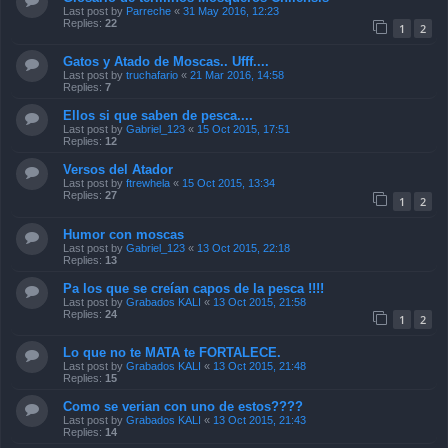
Last post by
Parreche
«
31 May 2016, 12:23
Replies:
22
1
2
Gatos y Atado de Moscas.. Ufff....
Last post by
truchafario
«
21 Mar 2016, 14:58
Replies:
7
Ellos si que saben de pesca....
Last post by
Gabriel_123
«
15 Oct 2015, 17:51
Replies:
12
Versos del Atador
Last post by
ftrewhela
«
15 Oct 2015, 13:34
Replies:
27
1
2
Humor con moscas
Last post by
Gabriel_123
«
13 Oct 2015, 22:18
Replies:
13
Pa los que se creían capos de la pesca !!!!
Last post by
Grabados KALI
«
13 Oct 2015, 21:58
Replies:
24
1
2
Lo que no te MATA te FORTALECE.
Last post by
Grabados KALI
«
13 Oct 2015, 21:48
Replies:
15
Como se verian con uno de estos????
Last post by
Grabados KALI
«
13 Oct 2015, 21:43
Replies:
14