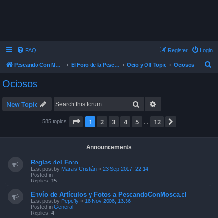
FAQ
Register
Login
S
Pescando Con Mosca
El Foro de la Pesca con Mosca en Chile
Ocio y Off Topic
Ociosos
e
Ociosos
a
r
Search
Advanced search
New Topic
c
Page
1
of
12
1
2
3
4
5
12
Next
585 topics
…
h
Announcements
Reglas del Foro
Last post by
Marais Cristián
«
23 Sep 2017, 22:14
Posted in
Replies:
15
Envío de Artículos y Fotos a PescandoConMosca.cl
Last post by
Pepefly
«
18 Nov 2008, 13:36
Posted in
General
Replies:
4