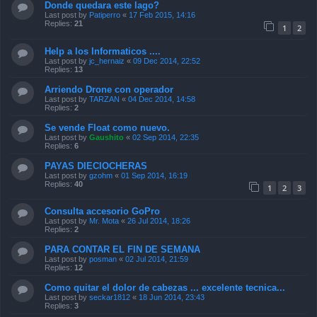
Donde quedara este lago?
Last post by
Patiperro
«
17 Feb 2015, 14:16
Replies:
21
1
2
Help a los Informaticos ....
Last post by
jc_hernaiz
«
09 Dec 2014, 22:52
Replies:
13
Arriendo Drone con operador
Last post by
TARZAN
«
04 Dec 2014, 14:58
Replies:
2
Se vende Float como nuevo.
Last post by
Gaushito
«
02 Sep 2014, 22:35
Replies:
6
PAYAS DIECIOCHERAS
Last post by
gzohm
«
01 Sep 2014, 16:19
Replies:
40
1
2
3
Consulta accesorio GoPro
Last post by
Mr. Mota
«
26 Jul 2014, 18:26
Replies:
2
PARA CONTAR EL FIN DE SEMANA
Last post by
posman
«
02 Jul 2014, 21:59
Replies:
12
Como quitar el dolor de cabezas ... excelente tecnica...
Last post by
seckar1812
«
18 Jun 2014, 23:43
Replies:
3