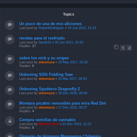
Topics
Un poco de una de mis aficiones
Last post by
RobertRodriguez
«
19 Jun 2022, 21:23
recetas para el resfriado
Last post by
Sarah32
«
30 Jun 2021, 10:20
Replies:
27
1
2
sobre los nick y su origen
Last post by
simonuca
«
19 May 2017, 20:18
Replies:
8
Unboxing SOG Folding Saw
Last post by
simonuca
«
29 Mar 2017, 05:53
Unboxing Spyderco Dragonfly 2
Last post by
simonuca
«
28 Dec 2016, 05:49
Montura picatini removible para mira Red Dot
Last post by
simonuca
«
17 Dec 2016, 00:37
Replies:
4
Compra semillas de cannabis
Last post by
Manuel Jose
«
01 Dec 2016, 11:23
Replies:
8
Glosario de términos Mosqueros Chilensis