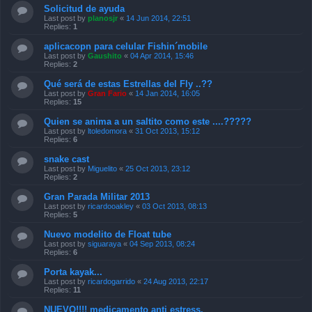
Solicitud de ayuda
Last post by
planosjr
«
14 Jun 2014, 22:51
Replies:
1
aplicacopn para celular Fishin´mobile
Last post by
Gaushito
«
04 Apr 2014, 15:46
Replies:
2
Qué será de estas Estrellas del Fly ..??
Last post by
Gran Fario
«
14 Jan 2014, 16:05
Replies:
15
Quien se anima a un saltito como este ....?????
Last post by
ltoledomora
«
31 Oct 2013, 15:12
Replies:
6
snake cast
Last post by
Miguelito
«
25 Oct 2013, 23:12
Replies:
2
Gran Parada Militar 2013
Last post by
ricardooakley
«
03 Oct 2013, 08:13
Replies:
5
Nuevo modelito de Float tube
Last post by
siguaraya
«
04 Sep 2013, 08:24
Replies:
6
Porta kayak...
Last post by
ricardogarrido
«
24 Aug 2013, 22:17
Replies:
11
NUEVO!!!! medicamento anti estress.