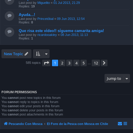
Last post by
Miguelito
«
01 Jul 2013, 21:29
Replies:
19
Ayuda...!
Last post by
Princetóbal
«
09 Jun 2013, 12:54
Replies:
8
Que risa este vídeo!! sígueme camarita amiga!
Last post by
ricardooakley
«
08 Jun 2013, 11:13
Replies:
1
New Topic
Page
1
of
12
1
2
3
4
5
12
Next
585 topics
…
Jump to
FORUM PERMISSIONS
You
cannot
post new topics in this forum
You
cannot
reply to topics in this forum
You
cannot
edit your posts in this forum
You
cannot
delete your posts in this forum
You
cannot
post attachments in this forum
Pescando Con Mosca
El Foro de la Pesca con Mosca en Chile