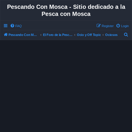
Pescando Con Mosca - Sitio dedicado a la
Pesca con Mosca
FAQ
Register
Login
S
Pescando Con Mosca
El Foro de la Pesca con Mosca en Chile
Ocio y Off Topic
Ociosos
e
a
r
c
h