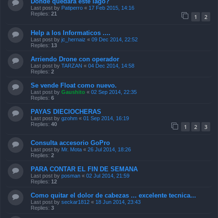
Donde quedara este lago?
Last post by
Patiperro
«
17 Feb 2015, 14:16
Replies:
21
1
2
Help a los Informaticos ....
Last post by
jc_hernaiz
«
09 Dec 2014, 22:52
Replies:
13
Arriendo Drone con operador
Last post by
TARZAN
«
04 Dec 2014, 14:58
Replies:
2
Se vende Float como nuevo.
Last post by
Gaushito
«
02 Sep 2014, 22:35
Replies:
6
PAYAS DIECIOCHERAS
Last post by
gzohm
«
01 Sep 2014, 16:19
Replies:
40
1
2
3
Consulta accesorio GoPro
Last post by
Mr. Mota
«
26 Jul 2014, 18:26
Replies:
2
PARA CONTAR EL FIN DE SEMANA
Last post by
posman
«
02 Jul 2014, 21:59
Replies:
12
Como quitar el dolor de cabezas ... excelente tecnica...
Last post by
seckar1812
«
18 Jun 2014, 23:43
Replies:
3