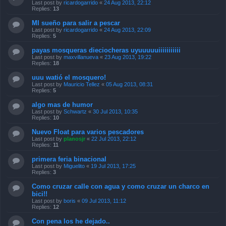
Last post by
ricardogarrido
«
24 Aug 2013, 22:12
Replies:
13
MI sueño para salir a pescar
Last post by
ricardogarrido
«
24 Aug 2013, 22:09
Replies:
5
payas mosqueras dieciocheras uyuuuuuiiiiiiiiiii
Last post by
maxvillanueva
«
23 Aug 2013, 19:22
Replies:
18
uuu watió el mosquero!
Last post by
Mauricio Tellez
«
05 Aug 2013, 08:31
Replies:
5
algo mas de humor
Last post by
Schwartz
«
30 Jul 2013, 10:35
Replies:
10
Nuevo Float para varios pescadores
Last post by
planosjr
«
22 Jul 2013, 22:12
Replies:
11
primera feria binacional
Last post by
Miguelito
«
19 Jul 2013, 17:25
Replies:
3
Como cruzar calle con agua y como cruzar un charco en
bici!!
Last post by
boris
«
09 Jul 2013, 11:12
Replies:
12
Con pena los he dejado..