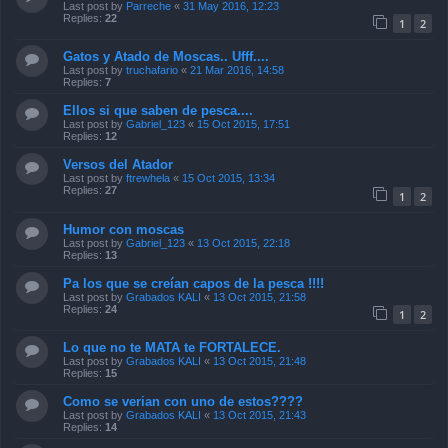
Last post by
Parreche
«
31 May 2016, 12:23
Replies:
22
1
2
Gatos y Atado de Moscas.. Ufff....
Last post by
truchafario
«
21 Mar 2016, 14:58
Replies:
7
Ellos si que saben de pesca....
Last post by
Gabriel_123
«
15 Oct 2015, 17:51
Replies:
12
Versos del Atador
Last post by
ftrewhela
«
15 Oct 2015, 13:34
Replies:
27
1
2
Humor con moscas
Last post by
Gabriel_123
«
13 Oct 2015, 22:18
Replies:
13
Pa los que se creían capos de la pesca !!!!
Last post by
Grabados KALI
«
13 Oct 2015, 21:58
Replies:
24
1
2
Lo que no te MATA te FORTALECE.
Last post by
Grabados KALI
«
13 Oct 2015, 21:48
Replies:
15
Como se verian con uno de estos????
Last post by
Grabados KALI
«
13 Oct 2015, 21:43
Replies:
14