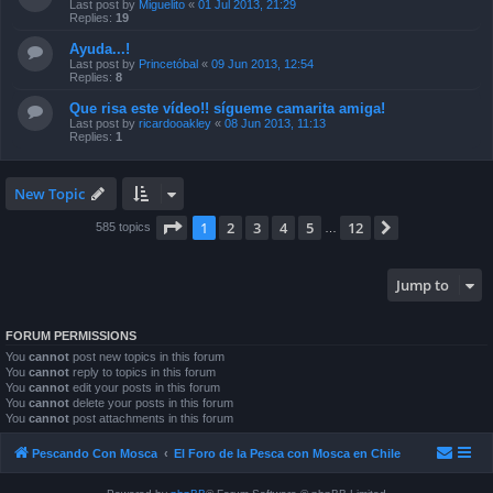
Last post by
Miguelito
«
01 Jul 2013, 21:29
Replies:
19
Ayuda...!
Last post by
Princetóbal
«
09 Jun 2013, 12:54
Replies:
8
Que risa este vídeo!! sígueme camarita amiga!
Last post by
ricardooakley
«
08 Jun 2013, 11:13
Replies:
1
New Topic
Page
1
of
12
1
2
3
4
5
12
Next
585 topics
…
Jump to
FORUM PERMISSIONS
You
cannot
post new topics in this forum
You
cannot
reply to topics in this forum
You
cannot
edit your posts in this forum
You
cannot
delete your posts in this forum
You
cannot
post attachments in this forum
Pescando Con Mosca
El Foro de la Pesca con Mosca en Chile