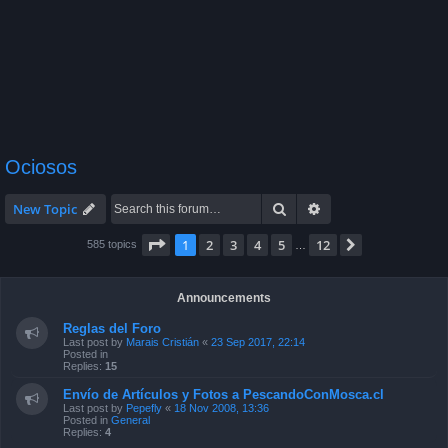
Ociosos
Search
Advanced search
New Topic
Page
1
of
12
1
2
3
4
5
12
Next
585 topics
…
Announcements
Reglas del Foro
Last post by
Marais Cristián
«
23 Sep 2017, 22:14
Posted in
Replies:
15
Envío de Artículos y Fotos a PescandoConMosca.cl
Last post by
Pepefly
«
18 Nov 2008, 13:36
Posted in
General
Replies:
4