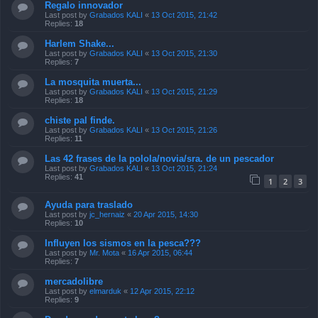
Regalo innovador
Last post by
Grabados KALI
«
13 Oct 2015, 21:42
Replies:
18
Harlem Shake...
Last post by
Grabados KALI
«
13 Oct 2015, 21:30
Replies:
7
La mosquita muerta...
Last post by
Grabados KALI
«
13 Oct 2015, 21:29
Replies:
18
chiste pal finde.
Last post by
Grabados KALI
«
13 Oct 2015, 21:26
Replies:
11
Las 42 frases de la polola/novia/sra. de un pescador
Last post by
Grabados KALI
«
13 Oct 2015, 21:24
Replies:
41
1
2
3
Ayuda para traslado
Last post by
jc_hernaiz
«
20 Apr 2015, 14:30
Replies:
10
Influyen los sismos en la pesca???
Last post by
Mr. Mota
«
16 Apr 2015, 06:44
Replies:
7
mercadolibre
Last post by
elmarduk
«
12 Apr 2015, 22:12
Replies:
9