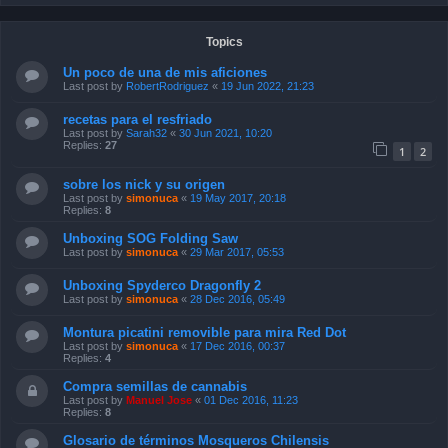
Topics
Un poco de una de mis aficiones
Last post by
RobertRodriguez
«
19 Jun 2022, 21:23
recetas para el resfriado
Last post by
Sarah32
«
30 Jun 2021, 10:20
Replies:
27
1
2
sobre los nick y su origen
Last post by
simonuca
«
19 May 2017, 20:18
Replies:
8
Unboxing SOG Folding Saw
Last post by
simonuca
«
29 Mar 2017, 05:53
Unboxing Spyderco Dragonfly 2
Last post by
simonuca
«
28 Dec 2016, 05:49
Montura picatini removible para mira Red Dot
Last post by
simonuca
«
17 Dec 2016, 00:37
Replies:
4
Compra semillas de cannabis
Last post by
Manuel Jose
«
01 Dec 2016, 11:23
Replies:
8
Glosario de términos Mosqueros Chilensis