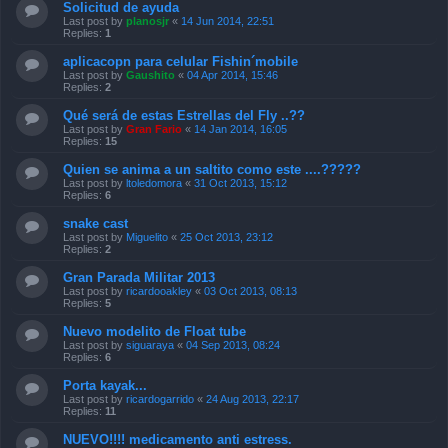
Solicitud de ayuda
Last post by
planosjr
«
14 Jun 2014, 22:51
Replies:
1
aplicacopn para celular Fishin´mobile
Last post by
Gaushito
«
04 Apr 2014, 15:46
Replies:
2
Qué será de estas Estrellas del Fly ..??
Last post by
Gran Fario
«
14 Jan 2014, 16:05
Replies:
15
Quien se anima a un saltito como este ....?????
Last post by
ltoledomora
«
31 Oct 2013, 15:12
Replies:
6
snake cast
Last post by
Miguelito
«
25 Oct 2013, 23:12
Replies:
2
Gran Parada Militar 2013
Last post by
ricardooakley
«
03 Oct 2013, 08:13
Replies:
5
Nuevo modelito de Float tube
Last post by
siguaraya
«
04 Sep 2013, 08:24
Replies:
6
Porta kayak...
Last post by
ricardogarrido
«
24 Aug 2013, 22:17
Replies:
11
NUEVO!!!! medicamento anti estress.