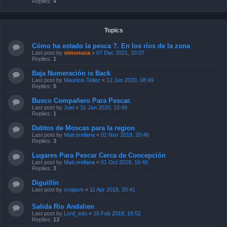
Replies:
4
Topics
Cómo ha estado la pesca ?. En los ríos de la zona
Last post by
simonuca
«
07 Dec 2021, 10:07
Replies:
1
Baja Numeración is Back
Last post by
Mauricio Tellez
«
12 Jun 2020, 08:49
Replies:
5
Busco Compañero Para Pescar.
Last post by
Joel
«
31 Jan 2020, 15:49
Replies:
1
Datitos de Moscas para la region
Last post by
Mati.orellana
«
01 Nov 2019, 20:46
Replies:
3
Lugares Para Pescar Cerca de Concepción
Last post by
Mati.orellana
«
01 Oct 2019, 16:40
Replies:
3
Diguillín
Last post by
srojasm
«
11 Apr 2018, 20:41
Salida Rio Andalien
Last post by
Lord_edu
«
15 Feb 2018, 16:52
Replies:
13