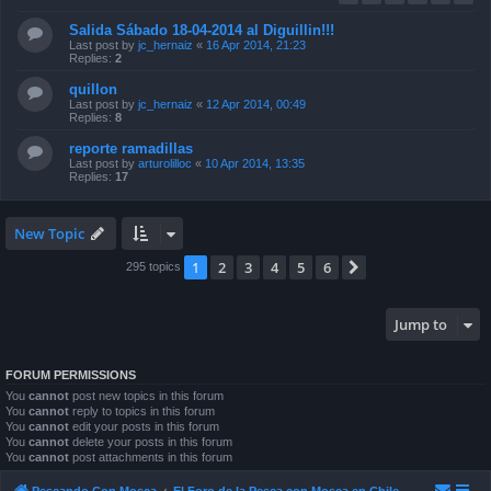
Salida Sábado 18-04-2014 al Diguillin!!!
Last post by
jc_hernaiz
«
16 Apr 2014, 21:23
Replies:
2
quillon
Last post by
jc_hernaiz
«
12 Apr 2014, 00:49
Replies:
8
reporte ramadillas
Last post by
arturolilloc
«
10 Apr 2014, 13:35
Replies:
17
New Topic
1
2
3
4
5
6
Next
295 topics
Jump to
FORUM PERMISSIONS
You
cannot
post new topics in this forum
You
cannot
reply to topics in this forum
You
cannot
edit your posts in this forum
You
cannot
delete your posts in this forum
You
cannot
post attachments in this forum