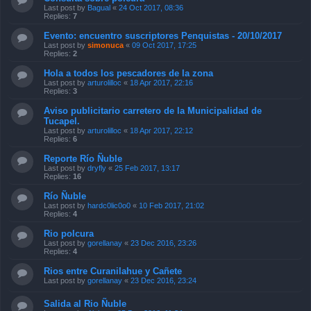
Last post by
Bagual
«
24 Oct 2017, 08:36
Replies:
7
Evento: encuentro suscriptores Penquistas - 20/10/2017
Last post by
simonuca
«
09 Oct 2017, 17:25
Replies:
2
Hola a todos los pescadores de la zona
Last post by
arturolilloc
«
18 Apr 2017, 22:16
Replies:
3
Aviso publicitario carretero de la Municipalidad de
Tucapel.
Last post by
arturolilloc
«
18 Apr 2017, 22:12
Replies:
6
Reporte Río Ñuble
Last post by
dryfly
«
25 Feb 2017, 13:17
Replies:
16
Río Ñuble
Last post by
hardc0lic0o0
«
10 Feb 2017, 21:02
Replies:
4
Rio polcura
Last post by
gorellanay
«
23 Dec 2016, 23:26
Replies:
4
Rios entre Curanilahue y Cañete
Last post by
gorellanay
«
23 Dec 2016, 23:24
Salida al Rio Ñuble