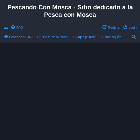
Pescando Con Mosca - Sitio dedicado a la
Pesca con Mosca
FAQ
Register
Login
S
Pescando Con Mosca
El Foro de la Pesca con Mosca en Chile
Viajes y Destinos de Pesca
VIII Región
e
a
r
c
h