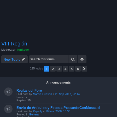
VIII Región
Moderator:
funkouc
Search
Advanced search
New Topic
1
2
3
4
5
6
Next
295 topics
Announcements
Reglas del Foro
Last post by
Marais Cristián
«
23 Sep 2017, 22:14
Posted in
Replies:
15
Envío de Artículos y Fotos a PescandoConMosca.cl
Last post by
Pepefly
«
18 Nov 2008, 13:36
Posted in
General