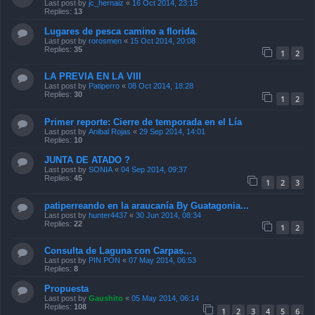
Last post by
jc_hernaiz
«
16 Oct 2014, 23:15
Replies:
13
Lugares de pesca camino a florida.
Last post by
rorosmen
«
15 Oct 2014, 20:08
Replies:
35
1
2
LA PREVIA EN LA VIII
Last post by
Patiperro
«
08 Oct 2014, 18:28
Replies:
30
1
2
Primer reporte: Cierre de temporada en el Lía
Last post by
Anibal Rojas
«
29 Sep 2014, 14:01
Replies:
10
JUNTA DE ATADO ?
Last post by
SONIA
«
04 Sep 2014, 09:37
Replies:
45
1
2
3
patiperreando en la araucanía By Guatagonia...
Last post by
hunter4437
«
30 Jun 2014, 08:34
Replies:
22
1
2
Consulta de Laguna con Carpas...
Last post by
PIN PON
«
07 May 2014, 06:53
Replies:
8
Propuesta
Last post by
Gaushito
«
05 May 2014, 06:14
Replies:
108
1
2
3
4
5
6