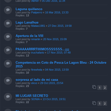
Last post by
Aleher
«
05 Dec 2016, 11:34
Laguna quiñenco
Last post by
Patiperro
«
16 Mar 2016, 13:33
Replies:
13
Lago Lanalhue
Last post by
Matias1981
«
27 Dec 2015, 19:58
Replies:
7
Apertura de la VIII
Last post by
nmartin
«
20 Nov 2015, 15:09
Replies:
7
PAAAAARRRTIIIIMOSSSSSSS...¡¡¡¡
Last post by
truchafario
«
17 Nov 2015, 07:48
Replies:
13
Competencia en Coto de Pesca Le Lagon Bleu - 24 Octubre
2015
Last post by
ftrewhela
«
04 Nov 2015, 13:59
Replies:
10
sorpresa al lado de mi casa
Last post by
ekso
«
29 Oct 2015, 23:54
Replies:
23
1
2
MI LUGAR SECRETO
Last post by
SONIA
«
13 Oct 2015, 19:51
Replies:
22
1
2