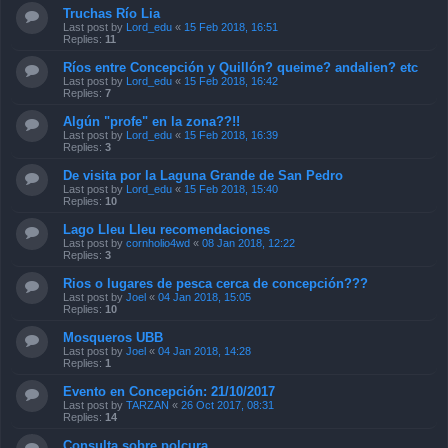
Truchas Río Lia
Last post by
Lord_edu
«
15 Feb 2018, 16:51
Replies:
11
Ríos entre Concepción y Quillón? queime? andalien? etc
Last post by
Lord_edu
«
15 Feb 2018, 16:42
Replies:
7
Algún "profe" en la zona??!!
Last post by
Lord_edu
«
15 Feb 2018, 16:39
Replies:
3
De visita por la Laguna Grande de San Pedro
Last post by
Lord_edu
«
15 Feb 2018, 15:40
Replies:
10
Lago Lleu Lleu recomendaciones
Last post by
cornholio4wd
«
08 Jan 2018, 12:22
Replies:
3
Rios o lugares de pesca cerca de concepción???
Last post by
Joel
«
04 Jan 2018, 15:05
Replies:
10
Mosqueros UBB
Last post by
Joel
«
04 Jan 2018, 14:28
Replies:
1
Evento en Concepción: 21/10/2017
Last post by
TARZAN
«
26 Oct 2017, 08:31
Replies:
14
Consulta sobre polcura