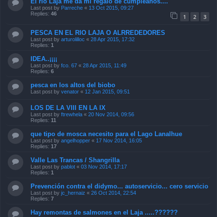
El rio Laja me da mi regalo de cumpleaños....
Last post by
Parreche
«
13 Oct 2015, 09:27
Replies:
46
1
2
3
PESCA EN EL RIO LAJA O ALRREDEDORES
Last post by
arturolilloc
«
28 Apr 2015, 17:32
Replies:
1
IDEA..¡¡¡¡
Last post by
fco. 67
«
28 Apr 2015, 11:49
Replies:
6
pesca en los altos del biobo
Last post by
venator
«
12 Jan 2015, 09:51
LOS DE LA VIII EN LA IX
Last post by
ftrewhela
«
20 Nov 2014, 09:56
Replies:
11
que tipo de mosca necesito para el Lago Lanalhue
Last post by
angelhopper
«
17 Nov 2014, 16:05
Replies:
17
Valle Las Trancas / Shangrilla
Last post by
pablot
«
03 Nov 2014, 17:17
Replies:
1
Prevención contra el didymo... autoservicio... cero servicio
Last post by
jc_hernaiz
«
26 Oct 2014, 22:54
Replies:
7
Hay remontas de salmones en el Laja .....??????