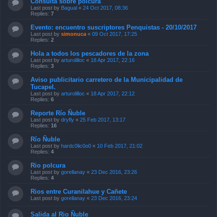
Consulta sobre polcura
Last post by
Bagual
«
24 Oct 2017, 08:36
Replies:
7
Evento: encuentro suscriptores Penquistas - 20/10/2017
Last post by
simonuca
«
09 Oct 2017, 17:25
Replies:
2
Hola a todos los pescadores de la zona
Last post by
arturolilloc
«
18 Apr 2017, 22:16
Replies:
3
Aviso publicitario carretero de la Municipalidad de
Tucapel.
Last post by
arturolilloc
«
18 Apr 2017, 22:12
Replies:
6
Reporte Río Ñuble
Last post by
dryfly
«
25 Feb 2017, 13:17
Replies:
16
Río Ñuble
Last post by
hardc0lic0o0
«
10 Feb 2017, 21:02
Replies:
4
Rio polcura
Last post by
gorellanay
«
23 Dec 2016, 23:26
Replies:
4
Rios entre Curanilahue y Cañete
Last post by
gorellanay
«
23 Dec 2016, 23:24
Salida al Rio Ñuble