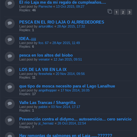
El rio Laja me da mi regalo de cumpleaños....
Last post by
Parreche
«
13 Oct 2015, 09:27
Replies:
46
1
2
3
PESCA EN EL RIO LAJA O ALRREDEDORES
Last post by
arturolilloc
«
28 Apr 2015, 17:32
Replies:
1
IDEA..¡¡¡¡
Last post by
fco. 67
«
28 Apr 2015, 11:49
Replies:
6
pesca en los altos del biobo
Last post by
venator
«
12 Jan 2015, 09:51
LOS DE LA VIII EN LA IX
Last post by
ftrewhela
«
20 Nov 2014, 09:56
Replies:
11
que tipo de mosca necesito para el Lago Lanalhue
Last post by
angelhopper
«
17 Nov 2014, 16:05
Replies:
17
Valle Las Trancas / Shangrilla
Last post by
pablot
«
03 Nov 2014, 17:17
Replies:
1
Prevención contra el didymo... autoservicio... cero servicio
Last post by
jc_hernaiz
«
26 Oct 2014, 22:54
Replies:
7
Hay remontas de salmones en el Laja .....??????