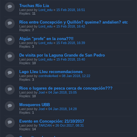
Truchas Río Lia
Last post by
Lord_edu
«
15 Feb 2018, 16:51
Replies:
11
Ríos entre Concepción y Quillón? queime? andalien? etc
Last post by
Lord_edu
«
15 Feb 2018, 16:42
Replies:
7
Algún "profe" en la zona??!!
Last post by
Lord_edu
«
15 Feb 2018, 16:39
Replies:
3
De visita por la Laguna Grande de San Pedro
Last post by
Lord_edu
«
15 Feb 2018, 15:40
Replies:
10
Lago Lleu Lleu recomendaciones
Last post by
cornholio4wd
«
08 Jan 2018, 12:22
Replies:
3
Rios o lugares de pesca cerca de concepción???
Last post by
Joel
«
04 Jan 2018, 15:05
Replies:
10
Mosqueros UBB
Last post by
Joel
«
04 Jan 2018, 14:28
Replies:
1
Evento en Concepción: 21/10/2017
Last post by
TARZAN
«
26 Oct 2017, 08:31
Replies:
14