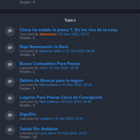
Replies:
4
Topics
Cómo ha estado la pesca ?. En los ríos de la zona
Last post by
simonuca
«
07 Dec 2021, 10:07
Replies:
1
Baja Numeración is Back
Last post by
Mauricio Tellez
«
12 Jun 2020, 08:49
Replies:
5
Busco Compañero Para Pescar.
Last post by
Joel
«
31 Jan 2020, 15:49
Replies:
1
Datitos de Moscas para la region
Last post by
Mati.orellana
«
01 Nov 2019, 20:46
Replies:
3
Lugares Para Pescar Cerca de Concepción
Last post by
Mati.orellana
«
01 Oct 2019, 16:40
Replies:
3
Diguillín
Last post by
srojasm
«
11 Apr 2018, 20:41
Salida Rio Andalien
Last post by
Lord_edu
«
15 Feb 2018, 16:52
Replies:
13