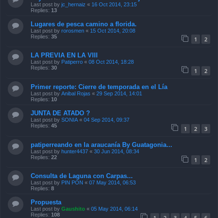
Last post by
jc_hernaiz
«
16 Oct 2014, 23:15
Replies:
13
Lugares de pesca camino a florida.
Last post by
rorosmen
«
15 Oct 2014, 20:08
Replies:
35
1
2
LA PREVIA EN LA VIII
Last post by
Patiperro
«
08 Oct 2014, 18:28
Replies:
30
1
2
Primer reporte: Cierre de temporada en el Lía
Last post by
Anibal Rojas
«
29 Sep 2014, 14:01
Replies:
10
JUNTA DE ATADO ?
Last post by
SONIA
«
04 Sep 2014, 09:37
Replies:
45
1
2
3
patiperreando en la araucanía By Guatagonia...
Last post by
hunter4437
«
30 Jun 2014, 08:34
Replies:
22
1
2
Consulta de Laguna con Carpas...
Last post by
PIN PON
«
07 May 2014, 06:53
Replies:
8
Propuesta
Last post by
Gaushito
«
05 May 2014, 06:14
Replies:
108
1
2
3
4
5
6