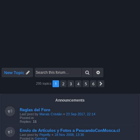
Search
Advanced search
New Topic
1
2
3
4
5
6
Next
295 topics
Announcements
Reglas del Foro
Last post by
Marais Cristián
«
23 Sep 2017, 22:14
Posted in
Replies:
15
Envío de Artículos y Fotos a PescandoConMosca.cl
Last post by
Pepefly
«
18 Nov 2008, 13:36
Posted in
General