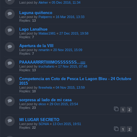
Last post by
Aleher
«
05 Dec 2016, 11:34
Laguna quiñenco
Last post by
Patiperro
«
16 Mar 2016, 13:33
Replies:
13
Lago Lanalhue
Last post by
Matias1981
«
27 Dec 2015, 19:58
Replies:
7
Apertura de la VIII
Last post by
nmartin
«
20 Nov 2015, 15:09
Replies:
7
PAAAAARRRTIIIIMOSSSSSSS...¡¡¡¡
Last post by
truchafario
«
17 Nov 2015, 07:48
Replies:
13
Competencia en Coto de Pesca Le Lagon Bleu - 24 Octubre
2015
Last post by
ftrewhela
«
04 Nov 2015, 13:59
Replies:
10
sorpresa al lado de mi casa
Last post by
ekso
«
29 Oct 2015, 23:54
Replies:
23
1
2
MI LUGAR SECRETO
Last post by
SONIA
«
13 Oct 2015, 19:51
Replies:
22
1
2