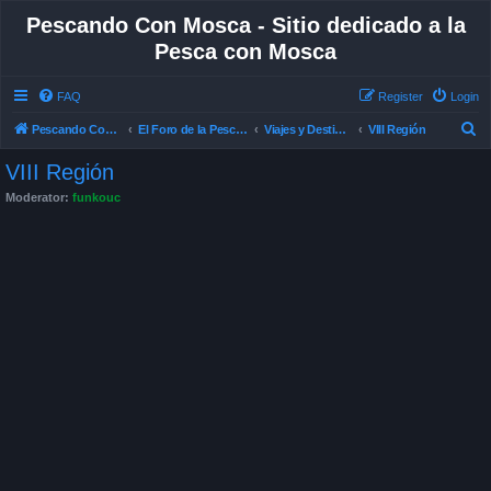
Pescando Con Mosca - Sitio dedicado a la
Pesca con Mosca
FAQ
Register
Login
S
Pescando Con Mosca
El Foro de la Pesca con Mosca en Chile
Viajes y Destinos de Pesca
VIII Región
e
VIII Región
a
Moderator:
funkouc
r
c
h