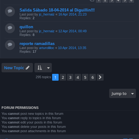
Salida Sábado 18-04-2014 al Diguillin!!!
Last post by
jc_hernaiz
«
16 Apr 2014, 21:23
Replies:
2
quillon
Last post by
jc_hernaiz
«
12 Apr 2014, 00:49
Replies:
8
reporte ramadillas
Last post by
arturolilloc
«
10 Apr 2014, 13:35
Replies:
17
New Topic
1
2
3
4
5
6
Next
295 topics
Jump to
FORUM PERMISSIONS
You
cannot
post new topics in this forum
You
cannot
reply to topics in this forum
You
cannot
edit your posts in this forum
You
cannot
delete your posts in this forum
You
cannot
post attachments in this forum