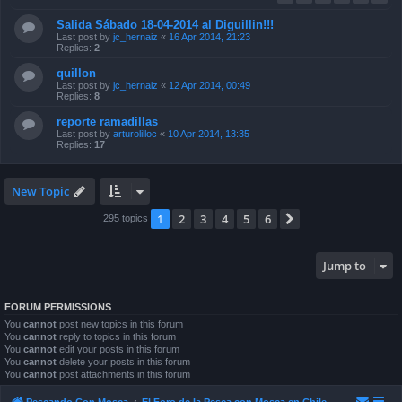
Salida Sábado 18-04-2014 al Diguillin!!!
Last post by
jc_hernaiz
«
16 Apr 2014, 21:23
Replies:
2
quillon
Last post by
jc_hernaiz
«
12 Apr 2014, 00:49
Replies:
8
reporte ramadillas
Last post by
arturolilloc
«
10 Apr 2014, 13:35
Replies:
17
New Topic
1
2
3
4
5
6
Next
295 topics
Jump to
FORUM PERMISSIONS
You
cannot
post new topics in this forum
You
cannot
reply to topics in this forum
You
cannot
edit your posts in this forum
You
cannot
delete your posts in this forum
You
cannot
post attachments in this forum