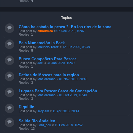
Replies:
4
Topics
Cómo ha estado la pesca ?. En los ríos de la zona
Last post by
simonuca
«
07 Dec 2021, 10:07
Replies:
1
Baja Numeración is Back
Last post by
Mauricio Tellez
«
12 Jun 2020, 08:49
Replies:
5
Busco Compañero Para Pescar.
Last post by
Joel
«
31 Jan 2020, 15:49
Replies:
1
Datitos de Moscas para la region
Last post by
Mati.orellana
«
01 Nov 2019, 20:46
Replies:
3
Lugares Para Pescar Cerca de Concepción
Last post by
Mati.orellana
«
01 Oct 2019, 16:40
Replies:
3
Diguillín
Last post by
srojasm
«
11 Apr 2018, 20:41
Salida Rio Andalien
Last post by
Lord_edu
«
15 Feb 2018, 16:52
Replies:
13