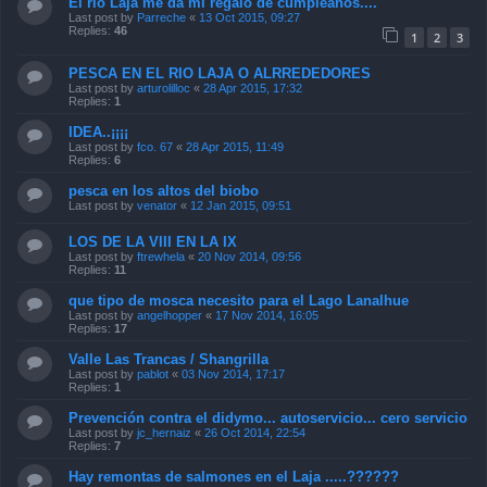
El rio Laja me da mi regalo de cumpleaños....
Last post by
Parreche
«
13 Oct 2015, 09:27
Replies:
46
1
2
3
PESCA EN EL RIO LAJA O ALRREDEDORES
Last post by
arturolilloc
«
28 Apr 2015, 17:32
Replies:
1
IDEA..¡¡¡¡
Last post by
fco. 67
«
28 Apr 2015, 11:49
Replies:
6
pesca en los altos del biobo
Last post by
venator
«
12 Jan 2015, 09:51
LOS DE LA VIII EN LA IX
Last post by
ftrewhela
«
20 Nov 2014, 09:56
Replies:
11
que tipo de mosca necesito para el Lago Lanalhue
Last post by
angelhopper
«
17 Nov 2014, 16:05
Replies:
17
Valle Las Trancas / Shangrilla
Last post by
pablot
«
03 Nov 2014, 17:17
Replies:
1
Prevención contra el didymo... autoservicio... cero servicio
Last post by
jc_hernaiz
«
26 Oct 2014, 22:54
Replies:
7
Hay remontas de salmones en el Laja .....??????