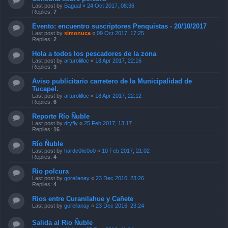
Last post by
Bagual
«
24 Oct 2017, 08:36
Replies:
7
Evento: encuentro suscriptores Penquistas - 20/10/2017
Last post by
simonuca
«
09 Oct 2017, 17:25
Replies:
2
Hola a todos los pescadores de la zona
Last post by
arturolilloc
«
18 Apr 2017, 22:16
Replies:
3
Aviso publicitario carretero de la Municipalidad de
Tucapel.
Last post by
arturolilloc
«
18 Apr 2017, 22:12
Replies:
6
Reporte Río Ñuble
Last post by
dryfly
«
25 Feb 2017, 13:17
Replies:
16
Río Ñuble
Last post by
hardc0lic0o0
«
10 Feb 2017, 21:02
Replies:
4
Rio polcura
Last post by
gorellanay
«
23 Dec 2016, 23:26
Replies:
4
Rios entre Curanilahue y Cañete
Last post by
gorellanay
«
23 Dec 2016, 23:24
Salida al Rio Ñuble