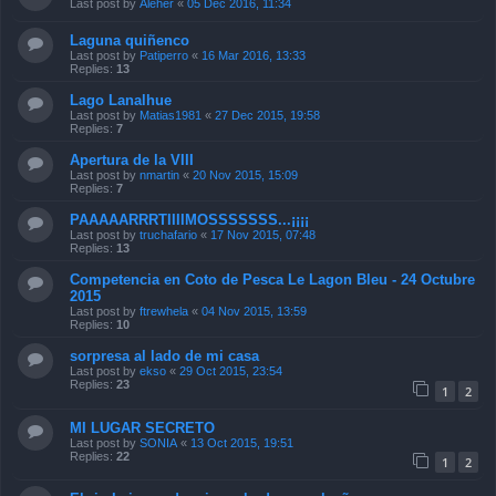
Last post by
Aleher
«
05 Dec 2016, 11:34
Laguna quiñenco
Last post by
Patiperro
«
16 Mar 2016, 13:33
Replies:
13
Lago Lanalhue
Last post by
Matias1981
«
27 Dec 2015, 19:58
Replies:
7
Apertura de la VIII
Last post by
nmartin
«
20 Nov 2015, 15:09
Replies:
7
PAAAAARRRTIIIIMOSSSSSSS...¡¡¡¡
Last post by
truchafario
«
17 Nov 2015, 07:48
Replies:
13
Competencia en Coto de Pesca Le Lagon Bleu - 24 Octubre
2015
Last post by
ftrewhela
«
04 Nov 2015, 13:59
Replies:
10
sorpresa al lado de mi casa
Last post by
ekso
«
29 Oct 2015, 23:54
Replies:
23
1
2
MI LUGAR SECRETO
Last post by
SONIA
«
13 Oct 2015, 19:51
Replies:
22
1
2