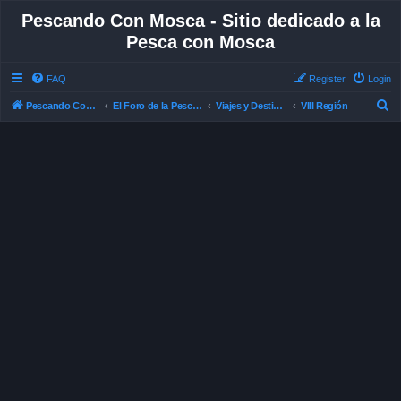
Pescando Con Mosca - Sitio dedicado a la
Pesca con Mosca
FAQ
Register
Login
S
Pescando Con Mosca
El Foro de la Pesca con Mosca en Chile
Viajes y Destinos de Pesca
VIII Región
e
a
r
c
h