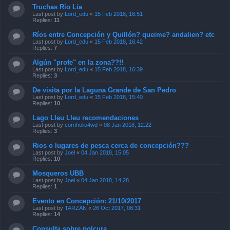
Truchas Río Lia
Last post by
Lord_edu
«
15 Feb 2018, 16:51
Replies:
11
Ríos entre Concepción y Quillón? queime? andalien? etc
Last post by
Lord_edu
«
15 Feb 2018, 16:42
Replies:
7
Algún "profe" en la zona??!!
Last post by
Lord_edu
«
15 Feb 2018, 16:39
Replies:
3
De visita por la Laguna Grande de San Pedro
Last post by
Lord_edu
«
15 Feb 2018, 15:40
Replies:
10
Lago Lleu Lleu recomendaciones
Last post by
cornholio4wd
«
08 Jan 2018, 12:22
Replies:
3
Rios o lugares de pesca cerca de concepción???
Last post by
Joel
«
04 Jan 2018, 15:05
Replies:
10
Mosqueros UBB
Last post by
Joel
«
04 Jan 2018, 14:28
Replies:
1
Evento en Concepción: 21/10/2017
Last post by
TARZAN
«
26 Oct 2017, 08:31
Replies:
14
Consulta sobre polcura