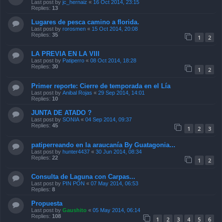
Last post by
jc_hernaiz
«
16 Oct 2014, 23:15
Replies:
13
Lugares de pesca camino a florida.
Last post by
rorosmen
«
15 Oct 2014, 20:08
Replies:
35
1
2
LA PREVIA EN LA VIII
Last post by
Patiperro
«
08 Oct 2014, 18:28
Replies:
30
1
2
Primer reporte: Cierre de temporada en el Lía
Last post by
Anibal Rojas
«
29 Sep 2014, 14:01
Replies:
10
JUNTA DE ATADO ?
Last post by
SONIA
«
04 Sep 2014, 09:37
Replies:
45
1
2
3
patiperreando en la araucanía By Guatagonia...
Last post by
hunter4437
«
30 Jun 2014, 08:34
Replies:
22
1
2
Consulta de Laguna con Carpas...
Last post by
PIN PON
«
07 May 2014, 06:53
Replies:
8
Propuesta
Last post by
Gaushito
«
05 May 2014, 06:14
Replies:
108
1
2
3
4
5
6