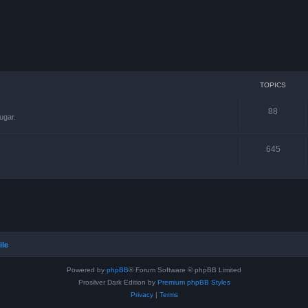
TOPICS
88
ugar.
645
ile
Powered by
phpBB
® Forum Software © phpBB Limited
Prosilver Dark Edition by
Premium phpBB Styles
Privacy
|
Terms