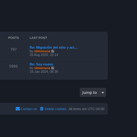
POSTS
LAST POST
Re: Migración del sitio y act…
797
V
by
simonuca
i
25 Aug 2020, 22:14
e
w
Re: Soy nuevo
t
5993
V
by
simonuca
h
i
16 Jan 2024, 06:35
e
e
l
w
a
t
t
h
e
e
s
Jump to
l
t
a
p
t
o
e
s
s
Contact us
Delete cookies
All times are
UTC-04:00
t
t
p
o
s
t