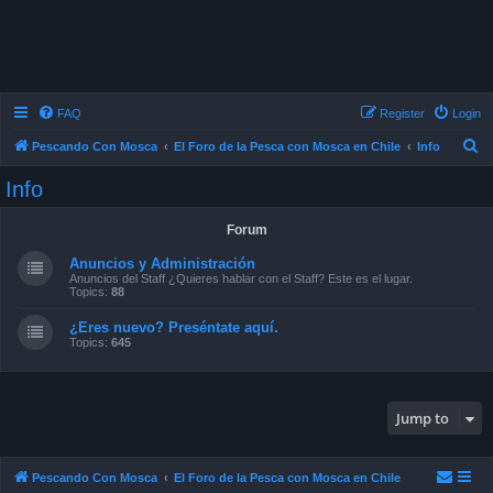
FAQ
Register
Login
S
Pescando Con Mosca
El Foro de la Pesca con Mosca en Chile
Info
e
Info
a
r
Forum
c
Anuncios y Administración
h
Anuncios del Staff ¿Quieres hablar con el Staff? Este es el lugar.
Topics:
88
¿Eres nuevo? Preséntate aquí.
Topics:
645
Jump to
Pescando Con Mosca
El Foro de la Pesca con Mosca en Chile