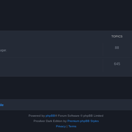
TOPICS
88
ugar.
645
ile
Powered by
phpBB
® Forum Software © phpBB Limited
Prosilver Dark Edition by
Premium phpBB Styles
Privacy
|
Terms