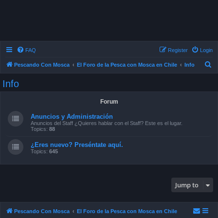
FAQ
Register
Login
S
Pescando Con Mosca
El Foro de la Pesca con Mosca en Chile
Info
e
Info
a
r
Forum
c
Anuncios y Administración
h
Anuncios del Staff ¿Quieres hablar con el Staff? Este es el lugar.
Topics:
88
¿Eres nuevo? Preséntate aquí.
Topics:
645
Jump to
Pescando Con Mosca
El Foro de la Pesca con Mosca en Chile