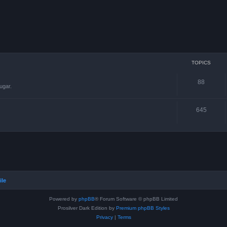
TOPICS
88
ugar.
645
ile
Powered by
phpBB
® Forum Software © phpBB Limited
Prosilver Dark Edition by
Premium phpBB Styles
Privacy
|
Terms