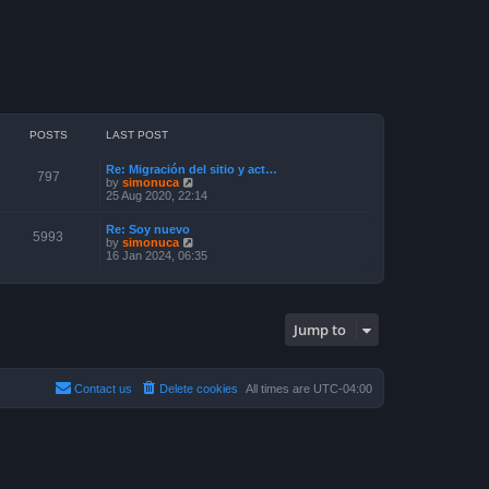
POSTS
LAST POST
Re: Migración del sitio y act…
797
V
by
simonuca
i
25 Aug 2020, 22:14
e
w
Re: Soy nuevo
t
5993
V
by
simonuca
h
i
16 Jan 2024, 06:35
e
e
l
w
a
t
t
h
e
e
s
Jump to
l
t
a
p
t
o
e
s
s
Contact us
Delete cookies
All times are
UTC-04:00
t
t
p
o
s
t