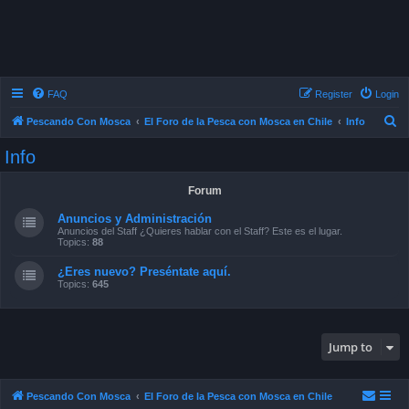
FAQ
Register
Login
S
Pescando Con Mosca
El Foro de la Pesca con Mosca en Chile
Info
e
Info
a
r
Forum
c
Anuncios y Administración
h
Anuncios del Staff ¿Quieres hablar con el Staff? Este es el lugar.
Topics:
88
¿Eres nuevo? Preséntate aquí.
Topics:
645
Jump to
Pescando Con Mosca
El Foro de la Pesca con Mosca en Chile