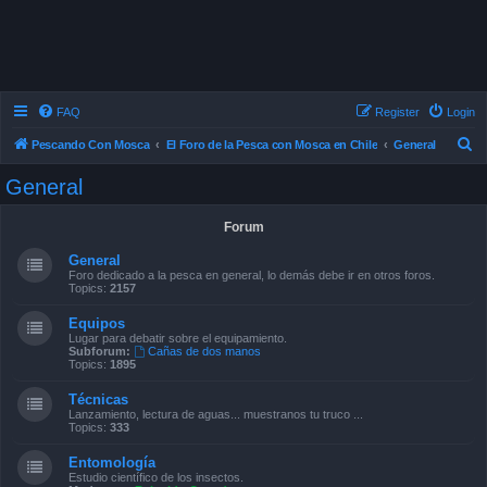
FAQ
Register
Login
S
Pescando Con Mosca
El Foro de la Pesca con Mosca en Chile
General
e
General
a
r
Forum
c
General
h
Foro dedicado a la pesca en general, lo demás debe ir en otros foros.
Topics:
2157
Equipos
Lugar para debatir sobre el equipamiento.
Subforum:
Cañas de dos manos
Topics:
1895
Técnicas
Lanzamiento, lectura de aguas... muestranos tu truco ...
Topics:
333
Entomología
Estudio científico de los insectos.