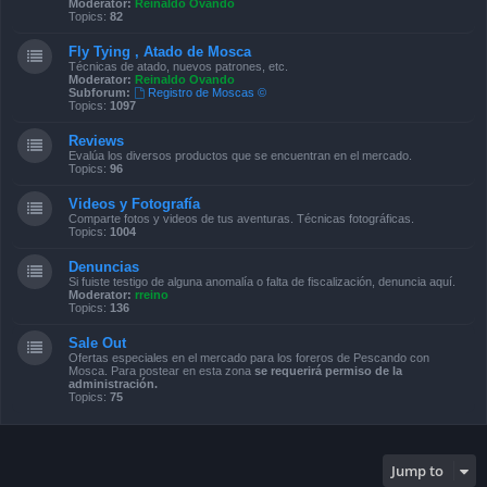
Moderator:
Reinaldo Ovando
Topics:
82
Fly Tying , Atado de Mosca
Técnicas de atado, nuevos patrones, etc.
Moderator:
Reinaldo Ovando
Subforum:
Registro de Moscas ©
Topics:
1097
Reviews
Evalúa los diversos productos que se encuentran en el mercado.
Topics:
96
Videos y Fotografía
Comparte fotos y videos de tus aventuras. Técnicas fotográficas.
Topics:
1004
Denuncias
Si fuiste testigo de alguna anomalía o falta de fiscalización, denuncia aquí.
Moderator:
rreino
Topics:
136
Sale Out
Ofertas especiales en el mercado para los foreros de Pescando con
Mosca. Para postear en esta zona
se requerirá permiso de la
administración.
Topics:
75
Jump to