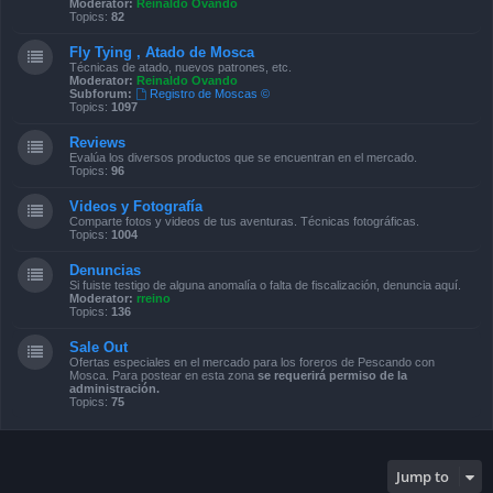
Moderator:
Reinaldo Ovando
Topics:
82
Fly Tying , Atado de Mosca
Técnicas de atado, nuevos patrones, etc.
Moderator:
Reinaldo Ovando
Subforum:
Registro de Moscas ©
Topics:
1097
Reviews
Evalúa los diversos productos que se encuentran en el mercado.
Topics:
96
Videos y Fotografía
Comparte fotos y videos de tus aventuras. Técnicas fotográficas.
Topics:
1004
Denuncias
Si fuiste testigo de alguna anomalía o falta de fiscalización, denuncia aquí.
Moderator:
rreino
Topics:
136
Sale Out
Ofertas especiales en el mercado para los foreros de Pescando con
Mosca. Para postear en esta zona
se requerirá permiso de la
administración.
Topics:
75
Jump to