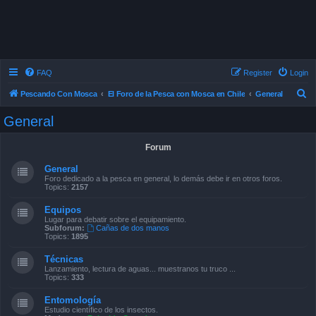
FAQ
Register
Login
S
Pescando Con Mosca
El Foro de la Pesca con Mosca en Chile
General
e
General
a
r
Forum
c
General
h
Foro dedicado a la pesca en general, lo demás debe ir en otros foros.
Topics:
2157
Equipos
Lugar para debatir sobre el equipamiento.
Subforum:
Cañas de dos manos
Topics:
1895
Técnicas
Lanzamiento, lectura de aguas... muestranos tu truco ...
Topics:
333
Entomología
Estudio científico de los insectos.