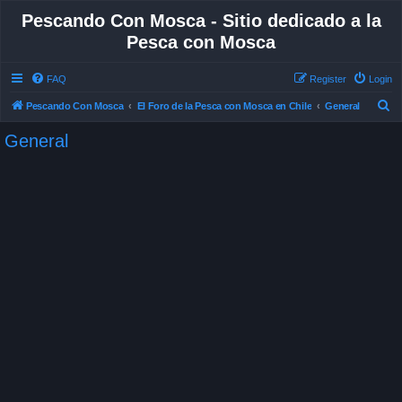
Pescando Con Mosca - Sitio dedicado a la
Pesca con Mosca
FAQ
Register
Login
S
Pescando Con Mosca
El Foro de la Pesca con Mosca en Chile
General
e
General
a
r
c
h