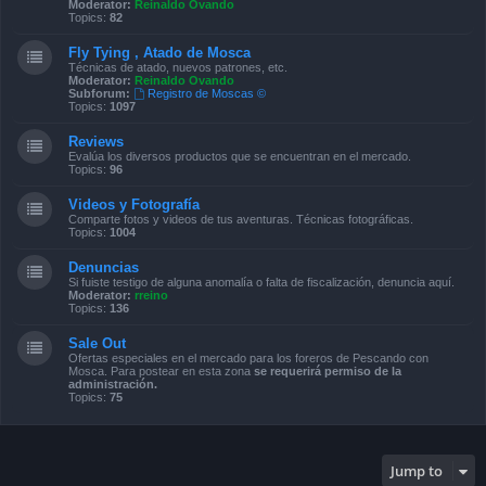
Moderator:
Reinaldo Ovando
Topics:
82
Fly Tying , Atado de Mosca
Técnicas de atado, nuevos patrones, etc.
Moderator:
Reinaldo Ovando
Subforum:
Registro de Moscas ©
Topics:
1097
Reviews
Evalúa los diversos productos que se encuentran en el mercado.
Topics:
96
Videos y Fotografía
Comparte fotos y videos de tus aventuras. Técnicas fotográficas.
Topics:
1004
Denuncias
Si fuiste testigo de alguna anomalía o falta de fiscalización, denuncia aquí.
Moderator:
rreino
Topics:
136
Sale Out
Ofertas especiales en el mercado para los foreros de Pescando con
Mosca. Para postear en esta zona
se requerirá permiso de la
administración.
Topics:
75
Jump to