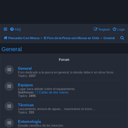
FAQ
Register
Login
S
Pescando Con Mosca
El Foro de la Pesca con Mosca en Chile
General
e
General
a
r
Forum
c
General
h
Foro dedicado a la pesca en general, lo demás debe ir en otros foros.
Topics:
2157
Equipos
Lugar para debatir sobre el equipamiento.
Subforum:
Cañas de dos manos
Topics:
1895
Técnicas
Lanzamiento, lectura de aguas... muestranos tu truco ...
Topics:
333
Entomología
Estudio científico de los insectos.