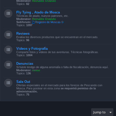
Moderator:
Reinaldo Ovando
Topics:
82
Fly Tying , Atado de Mosca
Técnicas de atado, nuevos patrones, etc.
Moderator:
Reinaldo Ovando
Subforum:
Registro de Moscas ©
Topics:
1097
Reviews
Evalúa los diversos productos que se encuentran en el mercado.
Topics:
96
Videos y Fotografía
Comparte fotos y videos de tus aventuras. Técnicas fotográficas.
Topics:
1004
Denuncias
Si fuiste testigo de alguna anomalía o falta de fiscalización, denuncia aquí.
Moderator:
rreino
Topics:
136
Sale Out
Ofertas especiales en el mercado para los foreros de Pescando con
Mosca. Para postear en esta zona
se requerirá permiso de la
administración.
Topics:
75
Jump to