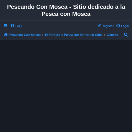
Pescando Con Mosca - Sitio dedicado a la
Pesca con Mosca
FAQ
Register
Login
S
Pescando Con Mosca
El Foro de la Pesca con Mosca en Chile
General
e
a
r
c
h