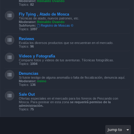
Moderator:
Reinaldo Ovando
Topics:
82
Fly Tying , Atado de Mosca
Técnicas de atado, nuevos patrones, etc.
Moderator:
Reinaldo Ovando
Subforum:
Registro de Moscas ©
Topics:
1097
Reviews
Evalúa los diversos productos que se encuentran en el mercado.
Topics:
96
Videos y Fotografía
Comparte fotos y videos de tus aventuras. Técnicas fotográficas.
Topics:
1004
Denuncias
Si fuiste testigo de alguna anomalía o falta de fiscalización, denuncia aquí.
Moderator:
rreino
Topics:
136
Sale Out
Ofertas especiales en el mercado para los foreros de Pescando con
Mosca. Para postear en esta zona
se requerirá permiso de la
administración.
Topics:
75
Jump to