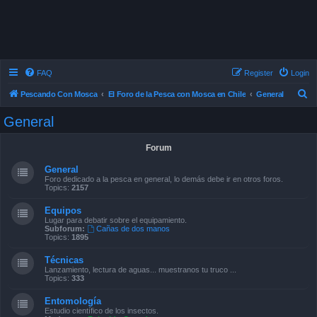
FAQ
Register
Login
S
Pescando Con Mosca
El Foro de la Pesca con Mosca en Chile
General
e
General
a
r
Forum
c
General
h
Foro dedicado a la pesca en general, lo demás debe ir en otros foros.
Topics:
2157
Equipos
Lugar para debatir sobre el equipamiento.
Subforum:
Cañas de dos manos
Topics:
1895
Técnicas
Lanzamiento, lectura de aguas... muestranos tu truco ...
Topics:
333
Entomología
Estudio científico de los insectos.