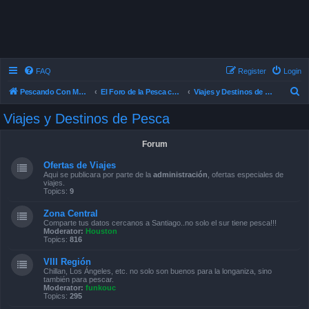
FAQ
Register
Login
S
Pescando Con Mosca
El Foro de la Pesca con Mosca en Chile
Viajes y Destinos de Pesca
e
Viajes y Destinos de Pesca
a
r
Forum
c
Ofertas de Viajes
h
Aqui se publicara por parte de la
administración
, ofertas especiales de
viajes.
Topics:
9
Zona Central
Comparte tus datos cercanos a Santiago..no solo el sur tiene pesca!!!
Moderator:
Houston
Topics:
816
VIII Región
Chillan, Los Ángeles, etc. no solo son buenos para la longaniza, sino
también para pescar.
Moderator:
funkouc
Topics:
295