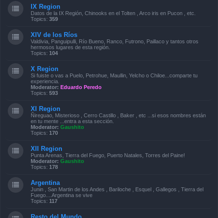
IX Region
Datos de la IX Región, Chinooks en el Tolten , Arco iris en Pucon , etc.
Topics:
359
XIV de los Ríos
Valdivia, Panguipulli, Río Bueno, Ranco, Futrono, Paillaco y tantos otros
hermosos lugares de esta región.
Topics:
104
X Region
Si fuiste o vas a Puelo, Petrohue, Maullin, Yelcho o Chiloe...comparte tu
experiencia.
Moderator:
Eduardo Peredo
Topics:
593
XI Region
Ñireguao, Misterioso , Cerro Castillo , Baker , etc ...si esos nombres están
en tu mente ...entra a esta sección.
Moderator:
Gaushito
Topics:
170
XII Region
Punta Arenas, Tierra del Fuego, Puerto Natales, Torres del Paine!
Moderator:
Gaushito
Topics:
178
Argentina
Junin , San Martin de los Andes , Bariloche , Esquel , Gallegos , Tierra del
Fuego....Argentina se vive
Topics:
117
Resto del Mundo