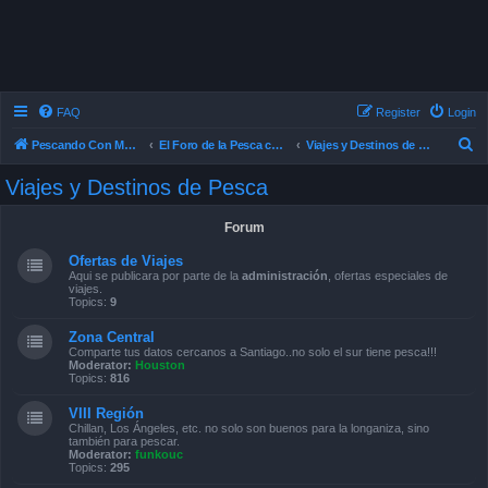
FAQ
Register
Login
S
Pescando Con Mosca
El Foro de la Pesca con Mosca en Chile
Viajes y Destinos de Pesca
e
Viajes y Destinos de Pesca
a
r
Forum
c
Ofertas de Viajes
h
Aqui se publicara por parte de la
administración
, ofertas especiales de
viajes.
Topics:
9
Zona Central
Comparte tus datos cercanos a Santiago..no solo el sur tiene pesca!!!
Moderator:
Houston
Topics:
816
VIII Región
Chillan, Los Ángeles, etc. no solo son buenos para la longaniza, sino
también para pescar.
Moderator:
funkouc
Topics:
295