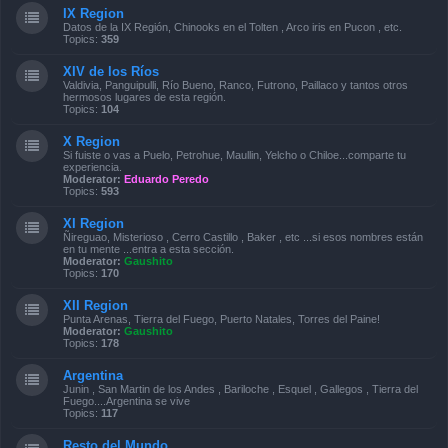
IX Region
Datos de la IX Región, Chinooks en el Tolten , Arco iris en Pucon , etc.
Topics:
359
XIV de los Ríos
Valdivia, Panguipulli, Río Bueno, Ranco, Futrono, Paillaco y tantos otros
hermosos lugares de esta región.
Topics:
104
X Region
Si fuiste o vas a Puelo, Petrohue, Maullin, Yelcho o Chiloe...comparte tu
experiencia.
Moderator:
Eduardo Peredo
Topics:
593
XI Region
Ñireguao, Misterioso , Cerro Castillo , Baker , etc ...si esos nombres están
en tu mente ...entra a esta sección.
Moderator:
Gaushito
Topics:
170
XII Region
Punta Arenas, Tierra del Fuego, Puerto Natales, Torres del Paine!
Moderator:
Gaushito
Topics:
178
Argentina
Junin , San Martin de los Andes , Bariloche , Esquel , Gallegos , Tierra del
Fuego....Argentina se vive
Topics:
117
Resto del Mundo