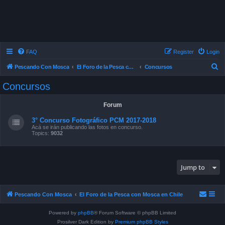
FAQ
Register
Login
S
Pescando Con Mosca
El Foro de la Pesca con Mosca en Chile
Concursos
e
Concursos
a
r
Forum
c
3° Concurso Fotográfico PCM 2017-2018
h
Acá se irán publicando las fotos en concurso.
Topics:
9032
Jump to
Pescando Con Mosca
El Foro de la Pesca con Mosca en Chile
Powered by
phpBB
® Forum Software © phpBB Limited
Prosilver Dark Edition by
Premium phpBB Styles