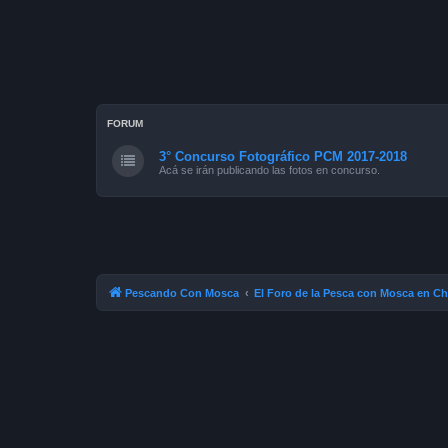
FORUM
3° Concurso Fotográfico PCM 2017-2018
Acá se irán publicando las fotos en concurso.
Pescando Con Mosca
El Foro de la Pesca con Mosca en Ch