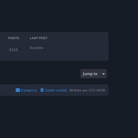
POSTS
LAST POST
No posts
9115
Jump to
Contact us
Delete cookies
All times are
UTC-04:00