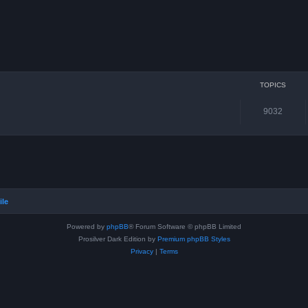
TOPICS
9032
ile
Powered by
phpBB
® Forum Software © phpBB Limited
Prosilver Dark Edition by
Premium phpBB Styles
Privacy
|
Terms