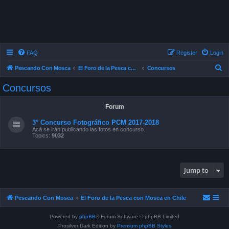
FAQ
Register
Login
S
Pescando Con Mosca
El Foro de la Pesca con Mosca en Chile
Concursos
e
Concursos
a
r
Forum
c
3° Concurso Fotográfico PCM 2017-2018
h
Acá se irán publicando las fotos en concurso.
Topics:
9032
Jump to
Pescando Con Mosca
El Foro de la Pesca con Mosca en Chile
Powered by
phpBB
® Forum Software © phpBB Limited
Prosilver Dark Edition by
Premium phpBB Styles