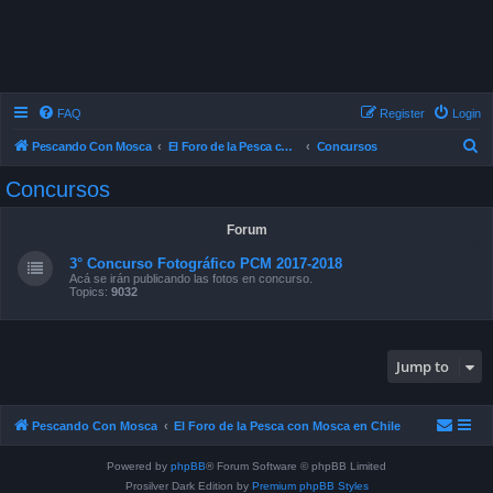
FAQ
Register
Login
S
Pescando Con Mosca
El Foro de la Pesca con Mosca en Chile
Concursos
e
Concursos
a
r
Forum
c
3° Concurso Fotográfico PCM 2017-2018
h
Acá se irán publicando las fotos en concurso.
Topics:
9032
Jump to
Pescando Con Mosca
El Foro de la Pesca con Mosca en Chile
Powered by
phpBB
® Forum Software © phpBB Limited
Prosilver Dark Edition by
Premium phpBB Styles