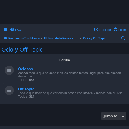
FAQ
Register
Login
S
Pescando Con Mosca
El Foro de la Pesca con Mosca en Chile
Ocio y Off Topic
e
Ocio y Off Topic
a
r
Forum
c
Ociosos
h
Acá va todo lo que no debe ir en los demás temas, lugar para que puedan
desvirtuar.
Topics:
585
Off Topic
Todo lo que no tiene que ver con la pesca con mosca y menos con el Ocio!
Topics:
324
Jump to