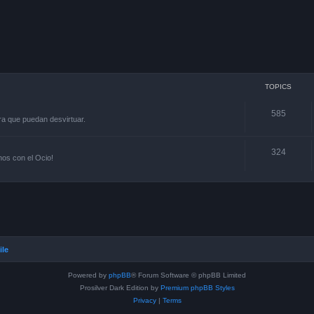
TOPICS
585
ra que puedan desvirtuar.
324
os con el Ocio!
ile
Powered by
phpBB
® Forum Software © phpBB Limited
Prosilver Dark Edition by
Premium phpBB Styles
Privacy
|
Terms