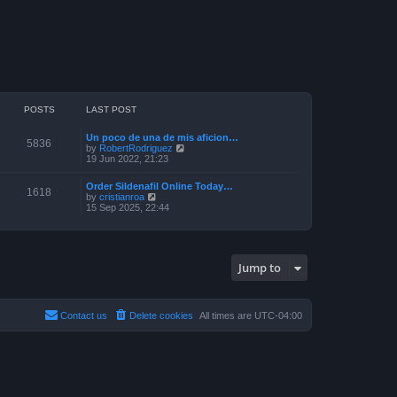
POSTS
LAST POST
Un poco de una de mis aficion…
5836
V
by
RobertRodriguez
i
19 Jun 2022, 21:23
e
w
Order Sildenafil Online Today…
t
1618
V
by
cristianroa
h
i
15 Sep 2025, 22:44
e
e
l
w
a
t
t
h
e
e
s
Jump to
l
t
a
p
t
o
e
s
s
Contact us
Delete cookies
All times are
UTC-04:00
t
t
p
o
s
t