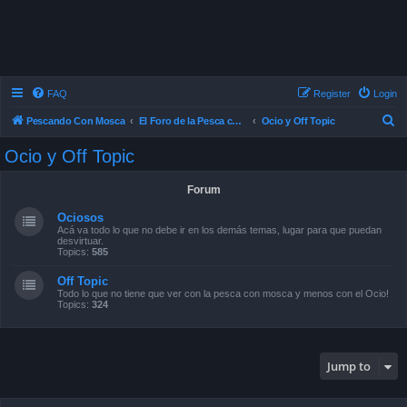
FAQ
Register
Login
S
Pescando Con Mosca
El Foro de la Pesca con Mosca en Chile
Ocio y Off Topic
e
Ocio y Off Topic
a
r
Forum
c
Ociosos
h
Acá va todo lo que no debe ir en los demás temas, lugar para que puedan
desvirtuar.
Topics:
585
Off Topic
Todo lo que no tiene que ver con la pesca con mosca y menos con el Ocio!
Topics:
324
Jump to