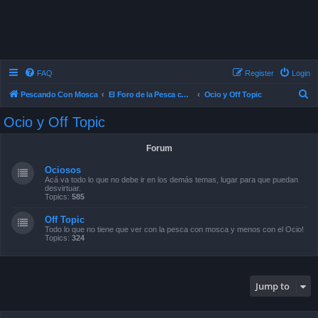
FAQ
Register
Login
S
Pescando Con Mosca
El Foro de la Pesca con Mosca en Chile
Ocio y Off Topic
e
Ocio y Off Topic
a
r
Forum
c
Ociosos
h
Acá va todo lo que no debe ir en los demás temas, lugar para que puedan
desvirtuar.
Topics:
585
Off Topic
Todo lo que no tiene que ver con la pesca con mosca y menos con el Ocio!
Topics:
324
Jump to