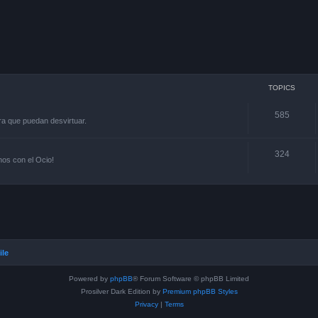
TOPICS
585
ra que puedan desvirtuar.
324
os con el Ocio!
ile
Powered by
phpBB
® Forum Software © phpBB Limited
Prosilver Dark Edition by
Premium phpBB Styles
Privacy
|
Terms