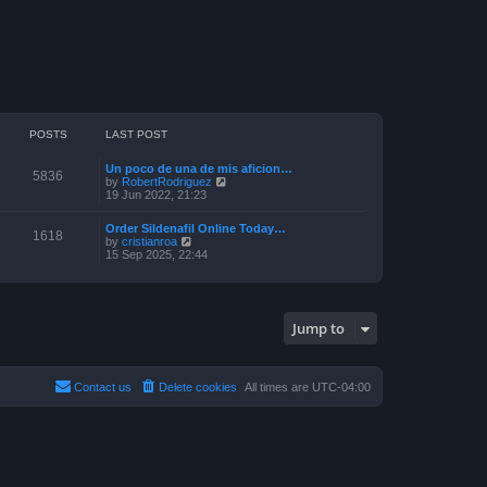
POSTS
LAST POST
Un poco de una de mis aficion…
5836
V
by
RobertRodriguez
i
19 Jun 2022, 21:23
e
w
Order Sildenafil Online Today…
t
1618
V
by
cristianroa
h
i
15 Sep 2025, 22:44
e
e
l
w
a
t
t
h
e
e
s
Jump to
l
t
a
p
t
o
e
s
s
Contact us
Delete cookies
All times are
UTC-04:00
t
t
p
o
s
t