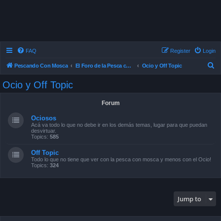
FAQ
Register
Login
S
Pescando Con Mosca
El Foro de la Pesca con Mosca en Chile
Ocio y Off Topic
e
Ocio y Off Topic
a
r
Forum
c
Ociosos
h
Acá va todo lo que no debe ir en los demás temas, lugar para que puedan
desvirtuar.
Topics:
585
Off Topic
Todo lo que no tiene que ver con la pesca con mosca y menos con el Ocio!
Topics:
324
Jump to