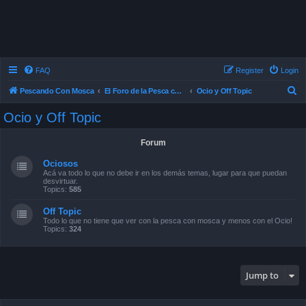
FAQ
Register
Login
S
Pescando Con Mosca
El Foro de la Pesca con Mosca en Chile
Ocio y Off Topic
e
Ocio y Off Topic
a
r
Forum
c
Ociosos
h
Acá va todo lo que no debe ir en los demás temas, lugar para que puedan
desvirtuar.
Topics:
585
Off Topic
Todo lo que no tiene que ver con la pesca con mosca y menos con el Ocio!
Topics:
324
Jump to