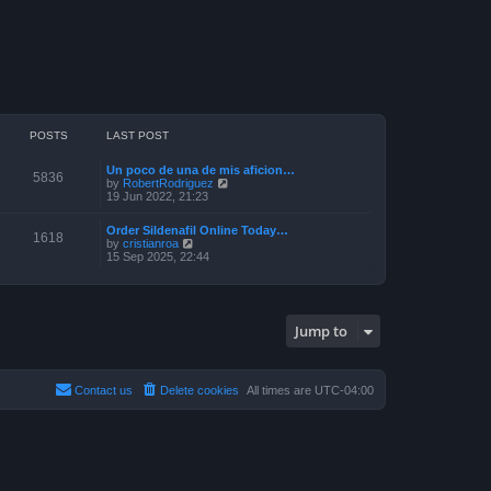
POSTS
LAST POST
Un poco de una de mis aficion…
5836
V
by
RobertRodriguez
i
19 Jun 2022, 21:23
e
w
Order Sildenafil Online Today…
t
1618
V
by
cristianroa
h
i
15 Sep 2025, 22:44
e
e
l
w
a
t
t
h
e
e
s
Jump to
l
t
a
p
t
o
e
s
s
Contact us
Delete cookies
All times are
UTC-04:00
t
t
p
o
s
t