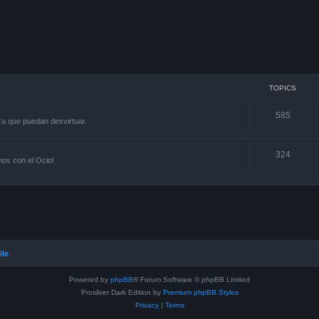
TOPICS
585
ra que puedan desvirtuar.
324
os con el Ocio!
ile
Powered by
phpBB
® Forum Software © phpBB Limited
Prosilver Dark Edition by
Premium phpBB Styles
Privacy
|
Terms