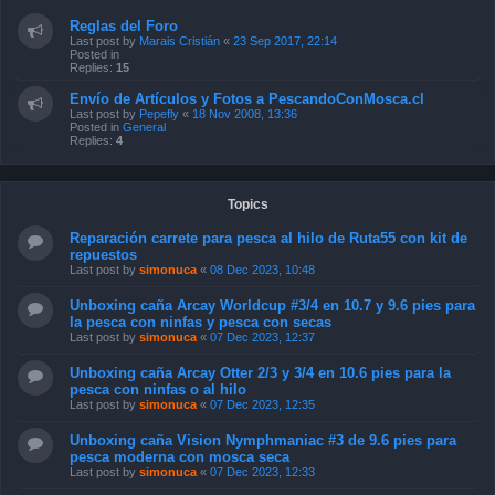
Reglas del Foro
Last post by
Marais Cristián
«
23 Sep 2017, 22:14
Posted in
Replies:
15
Envío de Artículos y Fotos a PescandoConMosca.cl
Last post by
Pepefly
«
18 Nov 2008, 13:36
Posted in
General
Replies:
4
Topics
Reparación carrete para pesca al hilo de Ruta55 con kit de
repuestos
Last post by
simonuca
«
08 Dec 2023, 10:48
Unboxing caña Arcay Worldcup #3/4 en 10.7 y 9.6 pies para
la pesca con ninfas y pesca con secas
Last post by
simonuca
«
07 Dec 2023, 12:37
Unboxing caña Arcay Otter 2/3 y 3/4 en 10.6 pies para la
pesca con ninfas o al hilo
Last post by
simonuca
«
07 Dec 2023, 12:35
Unboxing caña Vision Nymphmaniac #3 de 9.6 pies para
pesca moderna con mosca seca
Last post by
simonuca
«
07 Dec 2023, 12:33