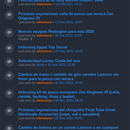
Función pesca en el reloj Garmin Instinct Solar
Last post by
simonuca
«
13 Feb 2021, 10:11
Primeras impresiones caña de pesca con mosca Zen
Origenes #5
Last post by
simonuca
«
13 Feb 2021, 10:07
Nuevos equipos Redington para este 2020
Last post by
simonuca
«
15 Jan 2021, 14:05
Replies:
2
Unboxing tippet Top Secret
Last post by
simonuca
«
15 Dec 2020, 10:22
Autenticidad Lentes Costa del mar
Last post by
dryfly
«
11 Nov 2020, 15:35
Cambio de mano o sentido de giro carretes Lamson sin
freno para la pesca con mosca
Last post by
simonuca
«
11 Nov 2020, 14:55
Unboxing kit de pesca mosquero Zen Origenes #5 (caña,
carrete, backing, línea y leader)
Last post by
simonuca
«
06 Nov 2020, 06:25
Primeras impresiones del chinguillo Float Tube Creek
Handmade Accesories (copo, red o sacadera)
Last post by
simonuca
«
02 Nov 2020, 06:51
Cambio de bobina en un carrete Lamson o en cualquier