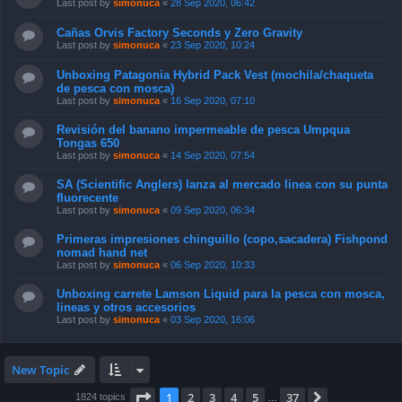
Last post by
simonuca
«
28 Sep 2020, 06:42
Cañas Orvis Factory Seconds y Zero Gravity
Last post by
simonuca
«
23 Sep 2020, 10:24
Unboxing Patagonia Hybrid Pack Vest (mochila/chaqueta
de pesca con mosca)
Last post by
simonuca
«
16 Sep 2020, 07:10
Revisión del banano impermeable de pesca Umpqua
Tongas 650
Last post by
simonuca
«
14 Sep 2020, 07:54
SA (Scientific Anglers) lanza al mercado linea con su punta
fluorecente
Last post by
simonuca
«
09 Sep 2020, 06:34
Primeras impresiones chinguillo (copo,sacadera) Fishpond
nomad hand net
Last post by
simonuca
«
06 Sep 2020, 10:33
Unboxing carrete Lamson Liquid para la pesca con mosca,
lineas y otros accesorios
Last post by
simonuca
«
03 Sep 2020, 16:06
New Topic
Page
1
of
37
1
2
3
4
5
37
Next
1824 topics
…