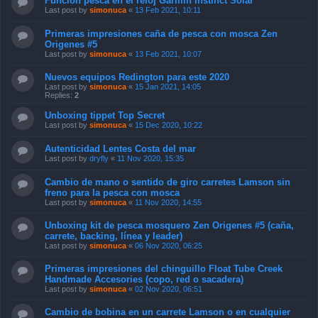
Función pesca en el reloj Garmin Instinct Solar
Last post by
simonuca
«
13 Feb 2021, 10:11
Primeras impresiones caña de pesca con mosca Zen
Origenes #5
Last post by
simonuca
«
13 Feb 2021, 10:07
Nuevos equipos Redington para este 2020
Last post by
simonuca
«
15 Jan 2021, 14:05
Replies:
2
Unboxing tippet Top Secret
Last post by
simonuca
«
15 Dec 2020, 10:22
Autenticidad Lentes Costa del mar
Last post by
dryfly
«
11 Nov 2020, 15:35
Cambio de mano o sentido de giro carretes Lamson sin
freno para la pesca con mosca
Last post by
simonuca
«
11 Nov 2020, 14:55
Unboxing kit de pesca mosquero Zen Origenes #5 (caña,
carrete, backing, línea y leader)
Last post by
simonuca
«
06 Nov 2020, 06:25
Primeras impresiones del chinguillo Float Tube Creek
Handmade Accesories (copo, red o sacadera)
Last post by
simonuca
«
02 Nov 2020, 06:51
Cambio de bobina en un carrete Lamson o en cualquier