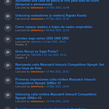
Ajustando una caña de pesca al hilo para días de lluvia
(temporal o permanente)
Last post by
simonuca
«
07 Dec 2023, 11:44
Unboxing vadeadores (o waders) Rapala Kuartz
Last post by
simonuca
«
07 Dec 2023, 11:42
Como reparar waders o trajes de vadeo respirables
Last post by
simonuca
«
06 Dec 2023, 11:14
carretes sage series 1650 1800 1850
Last post by
cipomoa
«
13 Apr 2022, 16:41
Replies:
5
Orvis Recon vs Sage Pulse?
Last post by
TARZAN
«
12 Jan 2022, 16:11
Replies:
4
Revisando caña Maxcatch Intouch Competition Nymph 3wt
con linea de flote
Last post by
simonuca
«
14 Mar 2021, 16:52
Primeras impresiones caña ninfera Maxcatch Intouch
Competition Nymph 10ft6in #3
Last post by
simonuca
«
14 Mar 2021, 16:44
Unboxing caña ninfera Maxcatch Intouch Competition
Nymph 10ft6in #3
Last post by
simonuca
«
13 Feb 2021, 10:24