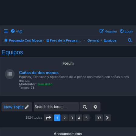
FAQ
Register
Login
S
Pescando Con Mosca
El Foro de la Pesca con Mosca en Chile
General
Equipos
e
Equipos
a
r
Forum
c
Cañas de dos manos
h
Equipos, Técnicas y Aplicaciones de la pesca con mosca con cañas a dos
manos.
Moderator:
Gaushito
Topics:
71
Search
Advanced search
New Topic
Page
1
of
37
1
2
3
4
5
37
Next
1824 topics
…
Announcements