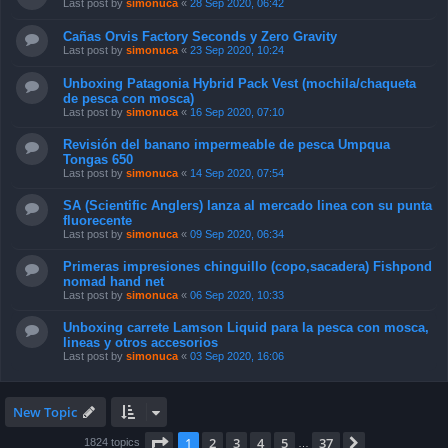
Last post by
simonuca
«
28 Sep 2020, 06:42
Cañas Orvis Factory Seconds y Zero Gravity
Last post by
simonuca
«
23 Sep 2020, 10:24
Unboxing Patagonia Hybrid Pack Vest (mochila/chaqueta
de pesca con mosca)
Last post by
simonuca
«
16 Sep 2020, 07:10
Revisión del banano impermeable de pesca Umpqua
Tongas 650
Last post by
simonuca
«
14 Sep 2020, 07:54
SA (Scientific Anglers) lanza al mercado linea con su punta
fluorecente
Last post by
simonuca
«
09 Sep 2020, 06:34
Primeras impresiones chinguillo (copo,sacadera) Fishpond
nomad hand net
Last post by
simonuca
«
06 Sep 2020, 10:33
Unboxing carrete Lamson Liquid para la pesca con mosca,
lineas y otros accesorios
Last post by
simonuca
«
03 Sep 2020, 16:06
New Topic
Page
1
of
37
1
2
3
4
5
37
Next
1824 topics
…