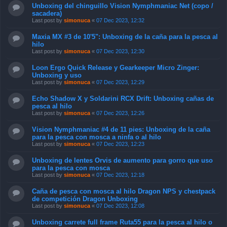
Unboxing del chinguillo Vision Nymphmaniac Net (copo /
sacadera)
Last post by
simonuca
«
07 Dec 2023, 12:32
Maxia MX #3 de 10'5": Unboxing de la caña para la pesca al
hilo
Last post by
simonuca
«
07 Dec 2023, 12:30
Loon Ergo Quick Release y Gearkeeper Micro Zinger:
Unboxing y uso
Last post by
simonuca
«
07 Dec 2023, 12:29
Echo Shadow X y Soldarini RCX Drift: Unboxing cañas de
pesca al hilo
Last post by
simonuca
«
07 Dec 2023, 12:26
Vision Nymphmaniac #4 de 11 pies: Unboxing de la caña
para la pesca con mosca a ninfa o al hilo
Last post by
simonuca
«
07 Dec 2023, 12:23
Unboxing de lentes Orvis de aumento para gorro que uso
para la pesca con mosca
Last post by
simonuca
«
07 Dec 2023, 12:18
Caña de pesca con mosca al hilo Dragon NPS y chestpack
de competición Dragon Unboxing
Last post by
simonuca
«
07 Dec 2023, 12:08
Unboxing carrete full frame Ruta55 para la pesca al hilo o