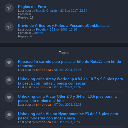
Reglas del Foro
Last post by
Marais Cristián
«
23 Sep 2017, 22:14
Posted in
Replies:
15
Envío de Artículos y Fotos a PescandoConMosca.cl
Last post by
Pepefly
«
18 Nov 2008, 13:36
Posted in
General
Replies:
4
Topics
Reparación carrete para pesca al hilo de Ruta55 con kit de
repuestos
Last post by
simonuca
«
08 Dec 2023, 10:48
Unboxing caña Arcay Worldcup #3/4 en 10.7 y 9.6 pies para
la pesca con ninfas y pesca con secas
Last post by
simonuca
«
07 Dec 2023, 12:37
Unboxing caña Arcay Otter 2/3 y 3/4 en 10.6 pies para la
pesca con ninfas o al hilo
Last post by
simonuca
«
07 Dec 2023, 12:35
Unboxing caña Vision Nymphmaniac #3 de 9.6 pies para
pesca moderna con mosca seca
Last post by
simonuca
«
07 Dec 2023, 12:33